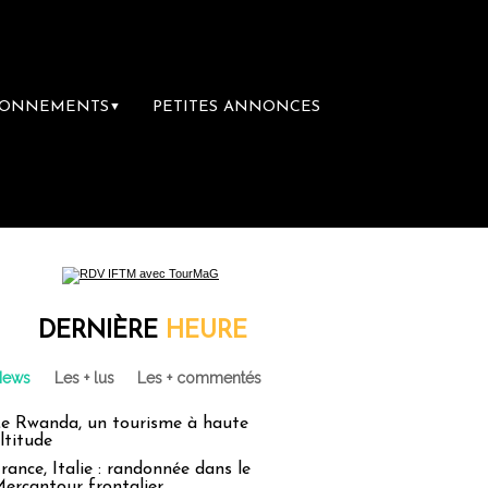
BONNEMENTS
PETITES ANNONCES
▼
ère librairie du voyage
Le groupe Sainte-
DERNIÈRE
HEURE
News
Les + lus
Les + commentés
e Rwanda, un tourisme à haute
ltitude
rance, Italie : randonnée dans le
ercantour frontalier