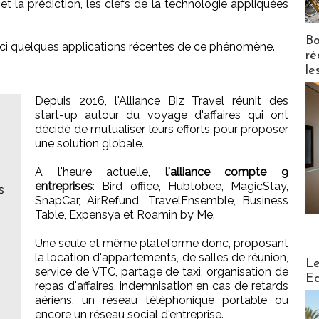
 et la prédiction, les clefs de la technologie appliquées
Bo
ci quelques applications récentes de ce phénomène.
ré
le
Depuis 2016, l'Alliance Biz Travel réunit des
start-up autour du voyage d'affaires qui ont
,
décidé de mutualiser leurs efforts pour proposer
une solution globale.
A l'heure actuelle,
l'alliance compte 9
entreprises
: Bird office, Hubtobee, MagicStay,
s
SnapCar, AirRefund, TravelEnsemble, Business
Table, Expensya et Roamin by Me.
Une seule et même plateforme donc, proposant
la location d'appartements, de salles de réunion,
Distribu
Le
service de VTC, partage de taxi, organisation de
Ed
repas d'affaires, indemnisation en cas de retards
aériens, un réseau téléphonique portable ou
encore un réseau social d'entreprise.