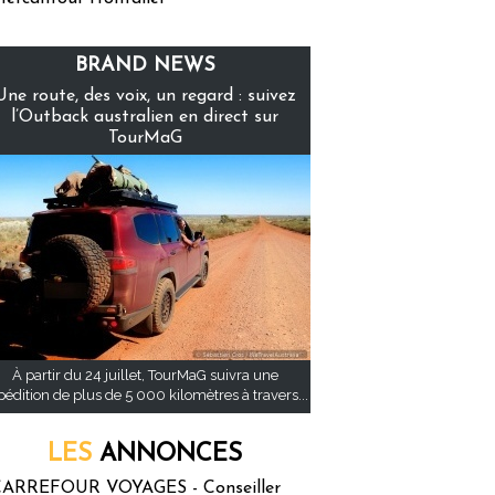
BRAND NEWS
Une route, des voix, un regard : suivez
l’Outback australien en direct sur
TourMaG
À partir du 24 juillet, TourMaG suivra une
pédition de plus de 5 000 kilomètres à travers...
LES
ANNONCES
ARREFOUR VOYAGES - Conseiller