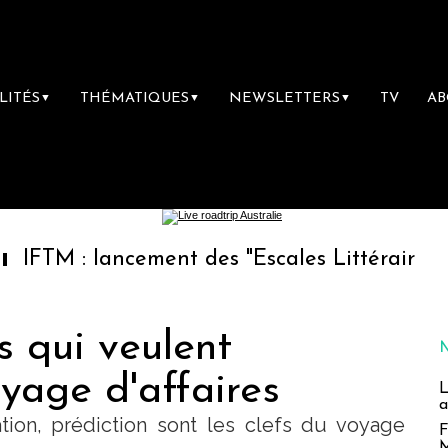
LITÉS
THÉMATIQUES
NEWSLETTERS
TV
A
▼
▼
▼
lancement des "Escales Littéraires", la premi
s qui veulent
oyage d'affaires
L
a
ation, prédiction sont les clefs du voyage
F
M