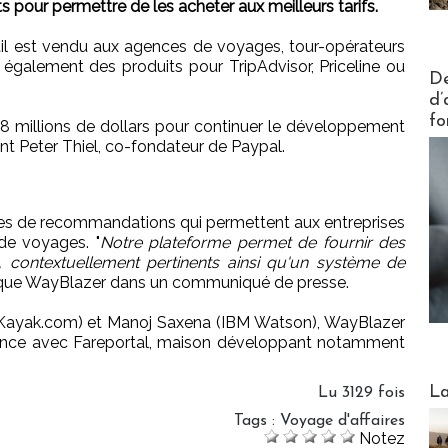
ets pour permettre de les acheter aux meilleurs tarifs.
til est vendu aux agences de voyages, tour-opérateurs
également des produits pour TripAdvisor, Priceline ou
Actus V
De
d’
fo
 8 millions de dollars pour continuer le développement
t Peter Thiel, co-fondateur de Paypal.
es de recommandations qui permettent aux entreprises
 de voyages. "
Notre plateforme permet de fournir des
 contextuellement pertinents ainsi qu'un système de
lique WayBlazer dans un communiqué de presse.
, Kayak.com) et Manoj Saxena (IBM Watson), WayBlazer
iance avec Fareportal, maison développant notamment
Webinai
La
Lu 3129 fois
Tags
:
Voyage d'affaires
Notez