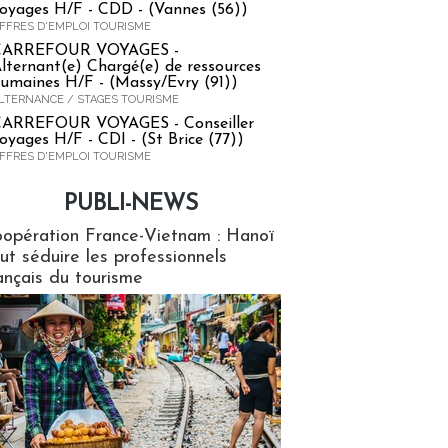
oyages H/F - CDD - (Vannes (56))
FFRES D'EMPLOI TOURISME
CARREFOUR VOYAGES -
lternant(e) Chargé(e) de ressources
umaines H/F - (Massy/Evry (91))
LTERNANCE / STAGES TOURISME
ARREFOUR VOYAGES - Conseiller
oyages H/F - CDI - (St Brice (77))
FFRES D'EMPLOI TOURISME
PUBLI-NEWS
ews
opération France-Vietnam : Hanoï
ut séduire les professionnels
ançais du tourisme