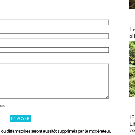
DESTI
Le
al
res
Product
IF
Li
v
x ou diffamatoires seront aussitôt supprimés par le modérateur.