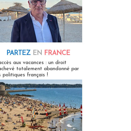
PARTEZ
EN
FRANCE
 en France
accès aux vacances : un droit
achevé totalement abandonné par
s politiques français !