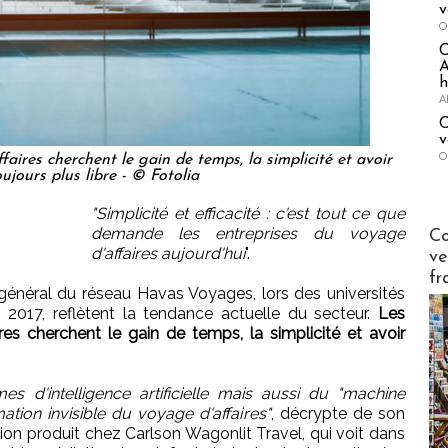
v
O
A
h
A
C
v
O
ires cherchent le gain de temps, la simplicité et avoir
toujours plus libre - © Fotolia
"Simplicité et efficacité : c'est tout ce que
Publi-n
demande les entreprises du voyage
Co
d'affaires aujourd'hui
".
ve
fr
général du réseau Havas Voyages, lors des universités
 2017, reflètent la tendance actuelle du secteur.
Les
s cherchent le gain de temps, la simplicité et avoir
es d'intelligence artificielle mais aussi du "machine
ation invisible du voyage d'affaires"
, décrypte de son
ion produit chez Carlson Wagonlit Travel, qui voit dans