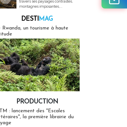
travers ses paysages contrastés,
montagnes imposantes,...
DESTI
MAG
MAG
 Rwanda, un tourisme à haute
titude
PRODUCTION
ion
TM : lancement des "Escales
ttéraires", la première librairie du
oyage