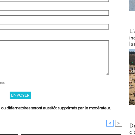
Partez
L’
in
le
res
x ou diffamatoires seront aussitôt supprimés par le modérateur.
<
>
Actus V
De
d’