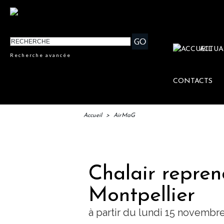
ACTUA
Recherche avancée
CONTACTS
Accueil
>
AirMaG
IFTM
Chalair repren
Montpellier
à partir du lundi 15 novembr