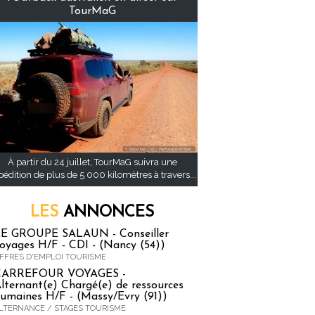
TourMaG
À partir du 24 juillet, TourMaG suivra une
pédition de plus de 5 000 kilomètres à travers...
LES
ANNONCES
E GROUPE SALAUN - Conseiller
oyages H/F - CDI - (Nancy (54))
FFRES D'EMPLOI TOURISME
CARREFOUR VOYAGES -
lternant(e) Chargé(e) de ressources
umaines H/F - (Massy/Evry (91))
LTERNANCE / STAGES TOURISME