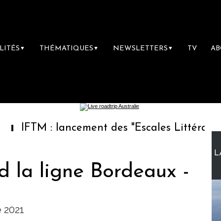
LITÉS
THÉMATIQUES
NEWSLETTERS
TV
A
▼
▼
▼
 : lancement des "Escales Littéraires", la pr
L
d la ligne Bordeaux -
e 2021