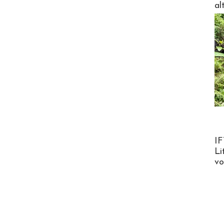
al
Product
IF
Li
v