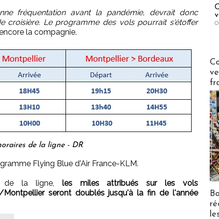
C
bonne fréquentation avant la pandémie, devrait donc
v
 croisière. Le programme des vols pourrait s'étoffer
O
encore la compagnie.
Publi-n
Co
ve
fr
oraires de la ligne - DR
rogramme Flying Blue d'Air France-KLM.
e de la ligne,
les miles attribués sur les vols
ontpellier seront doublés jusqu'à la fin de l'année
Bo
ré
le