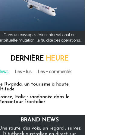
Dans un paysage aérien international en
rpétuelle mutation, la fluidité des opérations...
DERNIÈRE
HEURE
News
Les + lus
Les + commentés
e Rwanda, un tourisme à haute
ltitude
rance, Italie : randonnée dans le
ercantour frontalier
BRAND NEWS
Une route, des voix, un regard : suivez
l’Outback australien en direct sur