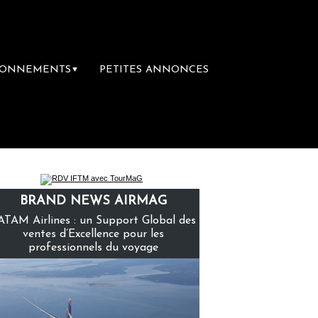
BONNEMENTS
PETITES ANNONCES
▼
emière librairie du voyage
Le groupe Saint
BRAND NEWS AIRMAG
ATAM Airlines : un Support Global des
ventes d’Excellence pour les
professionnels du voyage