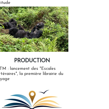
titude
PRODUCTION
ion
TM : lancement des "Escales
ttéraires", la première librairie du
oyage