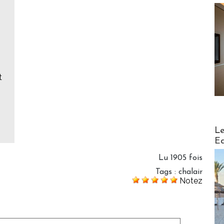
t
Distribu
Le
Ed
Lu 1905 fois
Tags
:
chalair
Notez