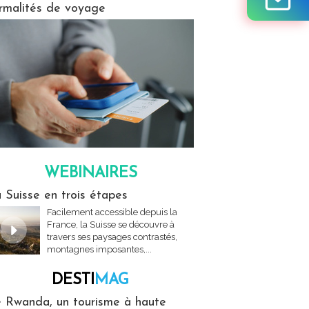
rmalités de voyage
WEBINAIRES
res
 Suisse en trois étapes
Facilement accessible depuis la
France, la Suisse se découvre à
travers ses paysages contrastés,
montagnes imposantes,...
DESTI
MAG
MAG
 Rwanda, un tourisme à haute