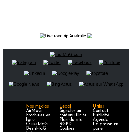
Nos médias
Légal
Utiles
AirMaG
Signaler un
Contact
Brochures en
contenu illicite
Publicité
ligne
Plan du site
Agenda
CruiseMaG
RGPD
La presse en
DestiMaG
Cookies
parle