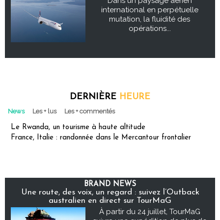
Dans un paysage aérien
international en perpétuelle
mutation, la fluidité des
opérations...
DERNIÈRE
HEURE
News
Les + lus
Les + commentés
Le Rwanda, un tourisme à haute altitude
France, Italie : randonnée dans le Mercantour frontalier
BRAND NEWS
Une route, des voix, un regard : suivez l’Outback
australien en direct sur TourMaG
À partir du 24 juillet, TourMaG