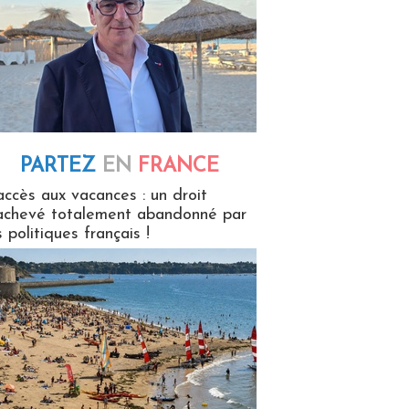
PARTEZ
EN
FRANCE
 en France
accès aux vacances : un droit
achevé totalement abandonné par
s politiques français !