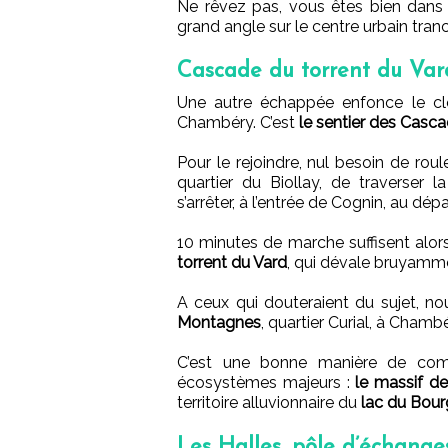
Ne rêvez pas, vous êtes bien dans
grand angle sur le centre urbain tr
Cascade du torrent du Vard
Une autre échappée enfonce le clo
Chambéry. C’est
le sentier des Casca
Pour le rejoindre, nul besoin de roule
quartier du Biollay, de traverser
s’arrêter, à l’entrée de Cognin, au dép
10 minutes de marche suffisent alor
torrent du Vard
, qui dévale bruyamme
A ceux qui douteraient du sujet, no
Montagnes
, quartier Curial, à Chambé
C’est une bonne manière de comp
écosystèmes majeurs :
le massif de
territoire alluvionnaire du
lac du Bour
Les Halles, pôle d’échange