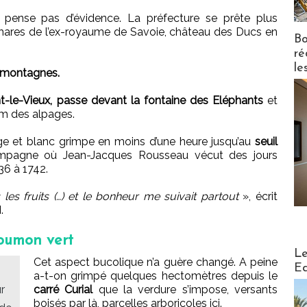
 pense pas d’évidence. La préfecture se prête plus
phares de l’ex-royaume de Savoie, château des Ducs en
Bo
ré
le
s montagnes.
le-Vieux, passe devant la fontaine des Eléphants
et
um des alpages.
ouge et blanc grimpe en moins d’une heure jusqu’au
seuil
pagne où Jean-Jacques Rousseau vécut des jours
6 à 1742.
is les fruits (…) et le bonheur me suivait partout
», écrit
.
poumon vert
Distribu
Le
Cet aspect bucolique n’a guère changé. A peine
Ed
a-t-on grimpé quelques hectomètres depuis le
r
carré Curial
que la verdure s’impose, versants
boisés par là, parcelles arboricoles ici.