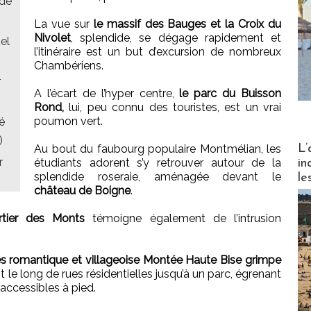
 de
La vue sur
le massif des Bauges et la Croix du
Nivolet
, splendide, se dégage rapidement et
el
l’itinéraire est un but d’excursion de nombreux
Chambériens.
r
A l’écart de l’hyper centre,
le parc du Buisson
Rond,
lui, peu connu des touristes, est un vrai
poumon vert.
é
)
Partez
L’
Au bout du faubourg populaire Montmélian, les
r
étudiants adorent s’y retrouver autour de la
in
splendide roseraie, aménagée devant le
le
château de Boigne
.
rtier des Monts
témoigne également de l’intrusion
rès romantique et villageoise Montée Haute Bise grimpe
it le long de rues résidentielles jusqu’à un parc, égrenant
accessibles à pied.