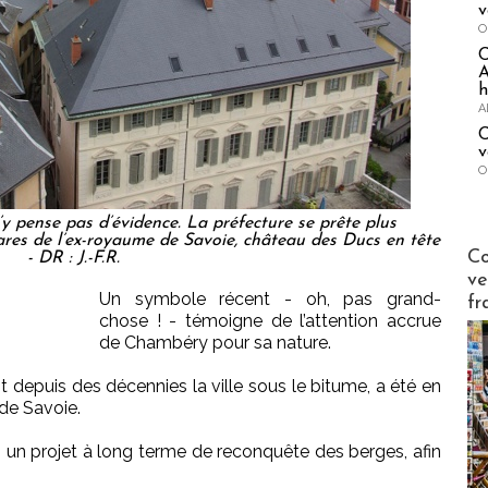
v
O
A
h
A
C
v
O
y pense pas d’évidence. La préfecture se prête plus
ares de l’ex-royaume de Savoie, château des Ducs en tête
Publi-n
Co
- DR : J.-F.R.
ve
Un symbole récent - oh, pas grand-
fr
chose ! - témoigne de l’attention accrue
de Chambéry pour sa nature.
t depuis des décennies la ville sous le bitume, a été en
de Savoie.
ns un projet à long terme de reconquête des berges, afin