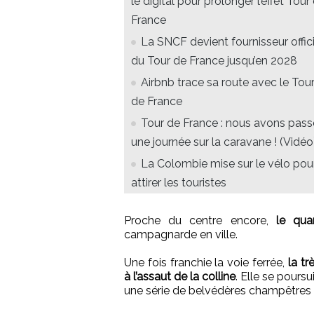
le digital pour prolonger l’effet Tour
France
La SNCF devient fournisseur offici
du Tour de France jusqu’en 2028
Airbnb trace sa route avec le Tou
de France
Tour de France : nous avons pass
une journée sur la caravane ! (Vidéo
La Colombie mise sur le vélo pou
attirer les touristes
Proche du centre encore,
le qua
campagnarde en ville.
Une fois franchie la voie ferrée,
la t
à l’assaut de la colline
. Elle se poursu
une série de belvédères champêtres 