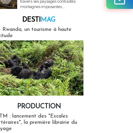
travers ses paysages contrastés,
montagnes imposantes,...
DESTI
MAG
MAG
 Rwanda, un tourisme à haute
titude
PRODUCTION
ion
TM : lancement des "Escales
ttéraires", la première librairie du
oyage