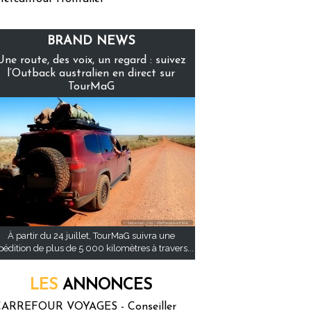
BRAND NEWS
Une route, des voix, un regard : suivez
l’Outback australien en direct sur
TourMaG
À partir du 24 juillet, TourMaG suivra une
pédition de plus de 5 000 kilomètres à travers...
LES
ANNONCES
ARREFOUR VOYAGES - Conseiller