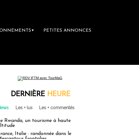
BONNEMENTS
PETITES ANNONCES
▼
re librairie du voyage
Le groupe Sainte-C
DERNIÈRE
HEURE
News
Les + lus
Les + commentés
e Rwanda, un tourisme à haute
ltitude
rance, Italie : randonnée dans le
ercantour frontalier