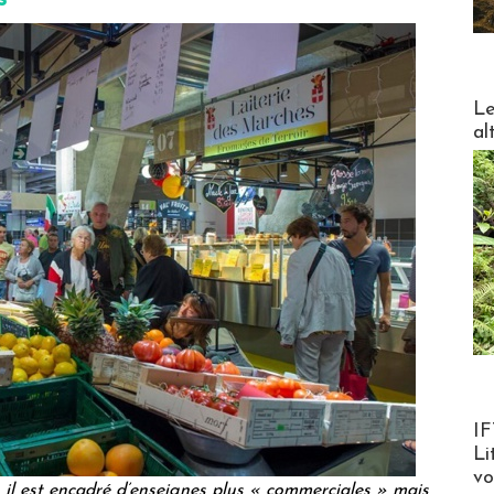
DESTI
Le
al
Product
IF
Li
v
 il est encadré d’enseignes plus « commerciales » mais