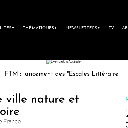
LITÉS
THÉMATIQUES
NEWSLETTERS
TV
A
▼
▼
▼
lancement des "Escales Littéraires", la premiè
ville nature et
oire
L
a
e France
F
M