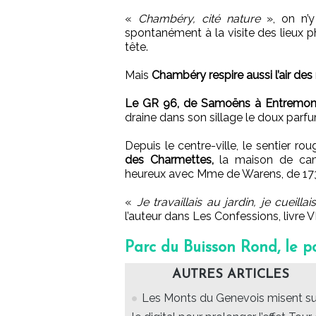
«
Chambéry, cité nature
», on n’y
spontanément à la visite des lieux 
tête.
Mais
Chambéry respire aussi l’air de
Le GR 96, de Samoëns à Entremont-
draine dans son sillage le doux parf
Depuis le centre-ville, le sentier r
des Charmettes,
la maison de cam
heureux avec Mme de Warens, de 173
«
Je travaillais au jardin, je cueilla
l’auteur dans Les Confessions, livre VI
Parc du Buisson Rond, le 
AUTRES ARTICLES
Les Monts du Genevois misent su