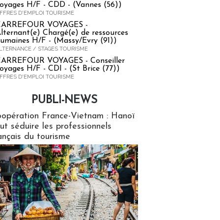
oyages H/F - CDD - (Vannes (56))
FFRES D'EMPLOI TOURISME
CARREFOUR VOYAGES -
lternant(e) Chargé(e) de ressources
umaines H/F - (Massy/Evry (91))
LTERNANCE / STAGES TOURISME
ARREFOUR VOYAGES - Conseiller
oyages H/F - CDI - (St Brice (77))
FFRES D'EMPLOI TOURISME
PUBLI-NEWS
ews
opération France-Vietnam : Hanoï
ut séduire les professionnels
ançais du tourisme