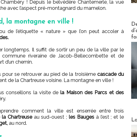
 Chambéry ! Depuis le belvédère Chantemerle, la vue
anche avec l’aspect pré-montagnard du mamelon.
, la montagne en ville !
Actus V
De
d’
u de l’étiquette « nature » que l’on peut accoler à
fo
des.
r longtemps. Il suffit de sortir un peu de la ville par le
 la commune riveraine de Jacob-Bellecombette et de
art d’un chemin.
s pour se retrouver au pied de la troisième
cascade du
nt de la Chartreuse voisine. La montagne en ville !
us conseillons la visite de
la Maison des Parcs et des
ry.
rendre comment la ville est enserrée entre trois
 la Chartreuse
au sud-ouest ;
les Bauges
à l’est ; et le
Webinai
La
get,
au nord.
s