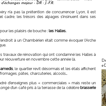
 d’échanges majeur - DR : J.-F.R.
éry n’a pas la prétention de concurrencer Lyon, il est
 cadre, les trésors des alpages s’insinuent dans ses
pour les plaisirs de bouche :
les Halles.
 l’endroit à un Chambérien était comme évoquer l’Arche
que.
s travaux de rénovation qui ont condamné les Halles à
AirMa
leur réouverture en novembre cette année là.
Dr
e
 samedis
, le quartier revit désormais et les étals affichent
 fromages, pâtes, charcuteries, alcools…
cadré d’enseignes plus « commerciales » mais reste un
ongé d’un café pris à la terrasse de la célèbre
brasserie