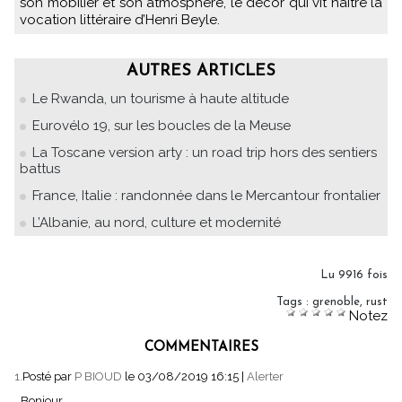
son mobilier et son atmosphère, le décor qui vit naître la
vocation littéraire d’Henri Beyle.
AUTRES ARTICLES
Le Rwanda, un tourisme à haute altitude
Eurovélo 19, sur les boucles de la Meuse
La Toscane version arty : un road trip hors des sentiers
battus
France, Italie : randonnée dans le Mercantour frontalier
L’Albanie, au nord, culture et modernité
Lu 9916 fois
Tags
:
grenoble
,
rust
Notez
COMMENTAIRES
1.
Posté par
P BIOUD
le 03/08/2019 16:15
|
Alerter
Bonjour,