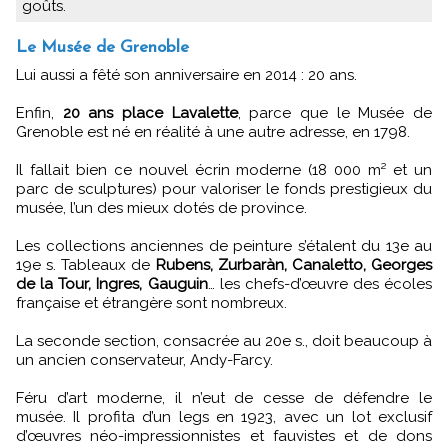
goûts.
Le Musée de Grenoble
Lui aussi a fêté son anniversaire en 2014 : 20 ans.
Enfin,
20 ans place Lavalette
, parce que le Musée de
Grenoble est né en réalité à une autre adresse, en 1798.
Il fallait bien ce nouvel écrin moderne (18 000 m² et un
parc de sculptures) pour valoriser le fonds prestigieux du
musée, l’un des mieux dotés de province.
Les collections anciennes de peinture s’étalent du 13e au
19e s. Tableaux de
Rubens, Zurbaràn, Canaletto, Georges
de la Tour, Ingres, Gauguin
… les chefs-d’œuvre des écoles
française et étrangère sont nombreux.
La seconde section, consacrée au 20e s., doit beaucoup à
un ancien conservateur, Andy-Farcy.
Féru d’art moderne, il n’eut de cesse de défendre le
musée. Il profita d’un legs en 1923, avec un lot exclusif
d’œuvres néo-impressionnistes et fauvistes et de dons