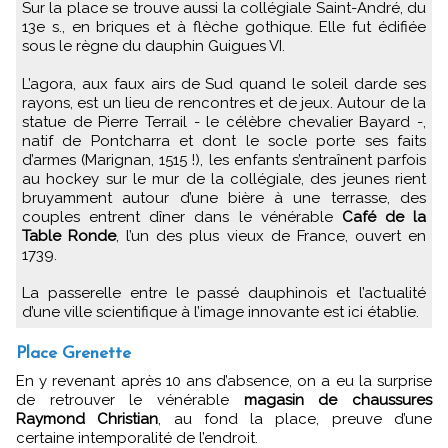
Sur la place se trouve aussi la collégiale Saint-André, du
13e s., en briques et à flèche gothique. Elle fut édifiée
sous le règne du dauphin Guigues VI.
L’agora, aux faux airs de Sud quand le soleil darde ses
rayons, est un lieu de rencontres et de jeux. Autour de la
statue de Pierre Terrail - le célèbre chevalier Bayard -,
natif de Pontcharra et dont le socle porte ses faits
d’armes (Marignan, 1515 !), les enfants s’entraînent parfois
au hockey sur le mur de la collégiale, des jeunes rient
bruyamment autour d’une bière à une terrasse, des
couples entrent dîner dans le vénérable
Café de la
Table Ronde
, l’un des plus vieux de France, ouvert en
1739.
La passerelle entre le passé dauphinois et l’actualité
d’une ville scientifique à l’image innovante est ici établie.
Place Grenette
En y revenant après 10 ans d’absence, on a eu la surprise
de retrouver le vénérable
magasin de chaussures
Raymond Christian
, au fond la place, preuve d’une
certaine intemporalité de l’endroit.