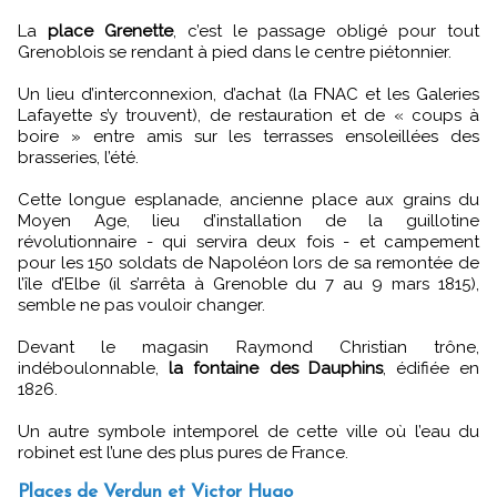
La
place Grenette
, c’est le passage obligé pour tout
Grenoblois se rendant à pied dans le centre piétonnier.
Un lieu d’interconnexion, d’achat (la FNAC et les Galeries
Lafayette s’y trouvent), de restauration et de « coups à
boire » entre amis sur les terrasses ensoleillées des
brasseries, l’été.
Cette longue esplanade, ancienne place aux grains du
Moyen Age, lieu d’installation de la guillotine
révolutionnaire - qui servira deux fois - et campement
pour les 150 soldats de Napoléon lors de sa remontée de
l’île d’Elbe (il s’arrêta à Grenoble du 7 au 9 mars 1815),
semble ne pas vouloir changer.
Devant le magasin Raymond Christian trône,
indéboulonnable,
la fontaine des Dauphins
, édifiée en
1826.
Un autre symbole intemporel de cette ville où l’eau du
robinet est l’une des plus pures de France.
Places de Verdun et Victor Hugo