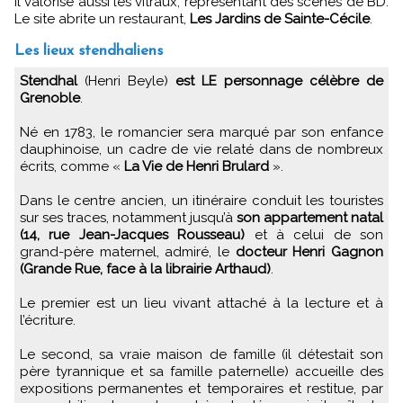
Il valorise aussi les vitraux, représentant des scènes de BD.
Le site abrite un restaurant,
Les Jardins de Sainte-Cécile
.
Les lieux stendhaliens
Stendhal
(Henri Beyle)
est LE personnage célèbre de
Grenoble
.
Né en 1783, le romancier sera marqué par son enfance
dauphinoise, un cadre de vie relaté dans de nombreux
écrits, comme «
La Vie de Henri Brulard
».
Dans le centre ancien, un itinéraire conduit les touristes
sur ses traces, notamment jusqu’à
son appartement natal
(14, rue Jean-Jacques Rousseau)
et à celui de son
grand-père maternel, admiré, le
docteur Henri Gagnon
(Grande Rue, face à la librairie Arthaud)
.
Le premier est un lieu vivant attaché à la lecture et à
l’écriture.
Le second, sa vraie maison de famille (il détestait son
père tyrannique et sa famille paternelle) accueille des
expositions permanentes et temporaires et restitue, par