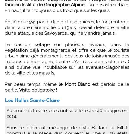
l’ancien Institut de Géographie Alpine
- un désastre urbain.
En haut, il fait toujours plus froid que sur les quais.
Édifié dès 1591 par le duc de Lesdiguières, le fort, renforcé
dans la première moitié du 19e s., devait défendre la ville
d’une attaque des Savoyards… qui ne viendra jamais.
Le bastion s’étage sur plusieurs niveaux, dans la
végétation déjà montagnarde et offre ce que le touriste
urbain aime généralement : des lieux de loisirs (musée des
Troupes de montagne, Centre d’Art, restaurants et cafés…)
ainsi qu’une vue inoubliable sur les avenues-diagonales
de la ville et les massifs.
Par beau temps, même
le Mont Blanc
est parfois de la
partie.
Visite obligatoire !
Les Halles Sainte-Claire
Au cœur de la ville, elles ont soufflé leurs 140 bougies en
2014.
Sous le bâtiment, mélange de style Baltard et Eiffel
construit à la place d’un couvent au 19e s., 26 étals