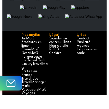
Nos médias
Légal
Utiles
AirMaG
Signaler un
Contact
Brochures en
contenu illicite
Publicité
ligne
Plan du site
Agenda
CruiseMaG
RGPD
La presse en
DestiMaG
Cookies
parle
Futuroscopie
La Travel Tech
LuxuryTravelMa
G
Partez en
France
TravelJobs
TravelManager
MaG
VoyageursMaG
Voyages
Responsables