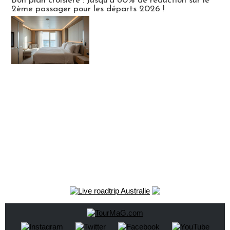
Bon plan croisière : Jusqu'à 60% de réduction sur le
2ème passager pour les départs 2026 !