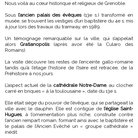
Nous voilà au cœur historique et religieux de Grenoble.
Sous
l’ancien palais des évêques
(13e s.) transformé en
musée, se trouvent les vestiges d’un baptistère du 4e s. mis
à jour lors des travaux du tramway, en 1989.
Un témoignage remarquable sur la ville, qui s’appelait
alors
Gratianopolis
(après avoir été la Cularo des
Romains).
La visite découvre les restes de l’enceinte gallo-romaine
tandis qu’à l’étage l’histoire de l’Isère est retracée, de la
Préhistoire à nos jours.
L’aspect actuel de la
cathédrale Notre-Dame
, au clocher
carré en briques « à la toulousaine », date du 13e s.
Elle était siège du pouvoir de l’évêque, qui se partageait la
ville avec le dauphin. Elle est contigüe de
l’église Saint-
Hugues
, à l’ornementation plus riche, construite contre
l’ancien rempart romain, formant ainsi avec le baptistère et
le palais de l’Ancien Evêché un « groupe cathédrale »
inédit.