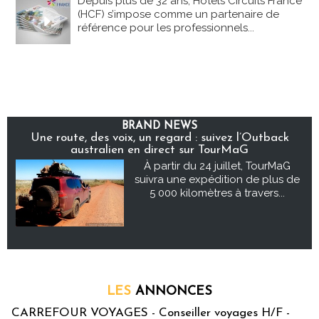
Depuis plus de 32 ans, Hôtels Circuits France
(HCF) s’impose comme un partenaire de
référence pour les professionnels...
BRAND NEWS
Une route, des voix, un regard : suivez l’Outback
australien en direct sur TourMaG
À partir du 24 juillet, TourMaG
suivra une expédition de plus de
5 000 kilomètres à travers...
LES
ANNONCES
CARREFOUR VOYAGES - Conseiller voyages H/F -