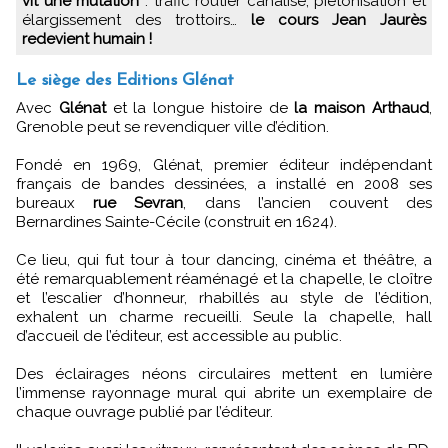
vit une mutation
: trafic routier canalisé, piétonisation et
élargissement des trottoirs…
le cours Jean Jaurès
redevient humain !
Le siège des Editions Glénat
Avec
Glénat
et la longue histoire de
la maison Arthaud
,
Grenoble peut se revendiquer ville d’édition.
Fondé en 1969, Glénat, premier éditeur indépendant
français de bandes dessinées, a installé en 2008 ses
bureaux
rue Sevran
, dans l’ancien couvent des
Bernardines Sainte-Cécile (construit en 1624).
Ce lieu, qui fut tour à tour dancing, cinéma et théâtre, a
été remarquablement réaménagé et la chapelle, le cloître
et l’escalier d’honneur, rhabillés au style de l’édition,
exhalent un charme recueilli. Seule la chapelle, hall
d’accueil de l’éditeur, est accessible au public.
Des éclairages néons circulaires mettent en lumière
l’immense rayonnage mural qui abrite un exemplaire de
chaque ouvrage publié par l’éditeur.