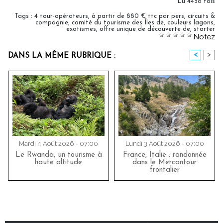
Lu 4458 fois
Tags
:
4 tour-opérateurs
,
à partir de 880 € ttc par pers
,
circuits &
compagnie
,
comité du tourisme des Îles de
,
couleurs lagons
,
exotismes
,
offre unique de découverte de
,
starter
Notez
<
>
DANS LA MÊME RUBRIQUE :
Mardi 4 Août 2026 - 07:00
Lundi 3 Août 2026 - 07:00
Le Rwanda, un tourisme à
France, Italie : randonnée
haute altitude
dans le Mercantour
frontalier