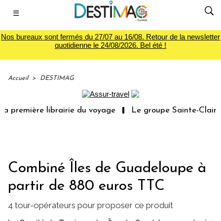
☰
Nos bureaux sont fermés du 27/07 au 16/08. Retour de la newsletter
quotidienne le 24/08/2026. Bel été !
Accueil
>
DESTIMAG
a première librairie du voyage
Le groupe Sainte-Claire 
Combiné Îles de Guadeloupe à
partir de 880 euros TTC
4 tour-opérateurs pour proposer ce produit