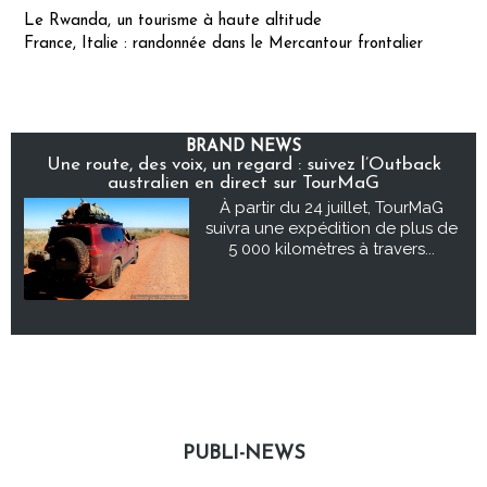
Le Rwanda, un tourisme à haute altitude
France, Italie : randonnée dans le Mercantour frontalier
BRAND NEWS
Une route, des voix, un regard : suivez l’Outback
australien en direct sur TourMaG
À partir du 24 juillet, TourMaG
suivra une expédition de plus de
5 000 kilomètres à travers...
PUBLI-NEWS
Publi-news