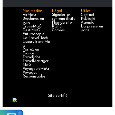
Nos médias
Légal
Utiles
AirMaG
Signaler un
Contact
Brochures en
contenu illicite
Publicité
ligne
Plan du site
Agenda
CruiseMaG
RGPD
La presse en
DestiMaG
Cookies
parle
Futuroscopie
La Travel Tech
LuxuryTravelMa
G
Partez en
France
TravelJobs
TravelManager
MaG
VoyageursMaG
Voyages
Responsables
Site certifié