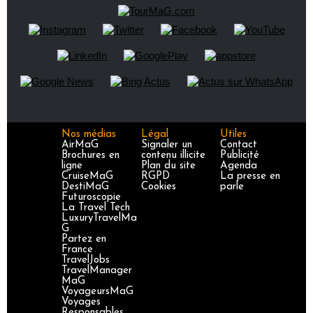
Nos médias
Légal
Utiles
AirMaG
Signaler un
Contact
Brochures en
contenu illicite
Publicité
ligne
Plan du site
Agenda
CruiseMaG
RGPD
La presse en
DestiMaG
Cookies
parle
Futuroscopie
La Travel Tech
LuxuryTravelMa
G
Partez en
France
TravelJobs
TravelManager
MaG
VoyageursMaG
Voyages
Responsables