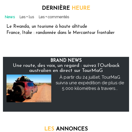
DERNIÈRE
HEURE
News
Les + lus
Les + commentés
Le Rwanda, un tourisme à haute altitude
France, Italie : randonnée dans le Mercantour frontalier
BRAND NEWS
Une route, des voix, un regard : suivez l’Outback
australien en direct sur TourMaG
À partir du 24 juillet, TourMaG
suivra une expédition de plus de
5 000 kilomètres à travers...
LES
ANNONCES