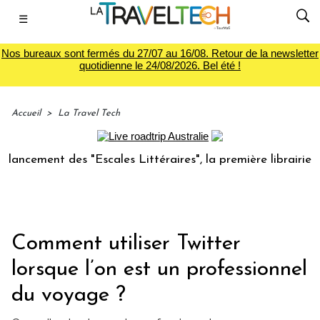
☰
Nos bureaux sont fermés du 27/07 au 16/08. Retour de la newsletter
quotidienne le 24/08/2026. Bel été !
Accueil
>
La Travel Tech
ment des "Escales Littéraires", la première librairie du voy
Comment utiliser Twitter
lorsque l’on est un professionnel
du voyage ?