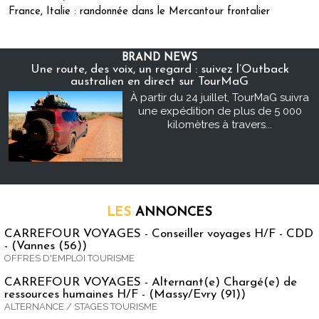
France, Italie : randonnée dans le Mercantour frontalier
BRAND NEWS
Une route, des voix, un regard : suivez l’Outback
australien en direct sur TourMaG
À partir du 24 juillet, TourMaG suivra
une expédition de plus de 5 000
kilomètres à travers...
LES
ANNONCES
CARREFOUR VOYAGES - Conseiller voyages H/F - CDD
- (Vannes (56))
OFFRES D'EMPLOI TOURISME
CARREFOUR VOYAGES - Alternant(e) Chargé(e) de
ressources humaines H/F - (Massy/Evry (91))
ALTERNANCE / STAGES TOURISME