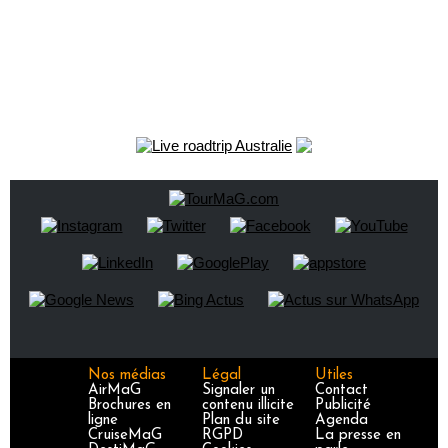
Nos médias
Légal
Utiles
AirMaG
Signaler un
Contact
Brochures en
contenu illicite
Publicité
ligne
Plan du site
Agenda
CruiseMaG
RGPD
La presse en