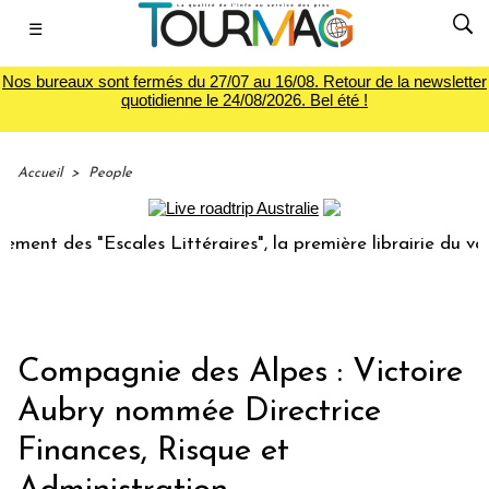
☰
Nos bureaux sont fermés du 27/07 au 16/08. Retour de la newsletter
quotidienne le 24/08/2026. Bel été !
Accueil
>
People
t des "Escales Littéraires", la première librairie du voyage
Compagnie des Alpes : Victoire
Aubry nommée Directrice
Finances, Risque et