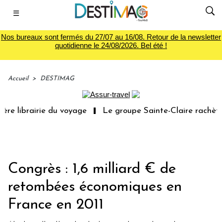
☰
Nos bureaux sont fermés du 27/07 au 16/08. Retour de la newsletter
quotidienne le 24/08/2026. Bel été !
Accueil
>
DESTIMAG
re librairie du voyage
Le groupe Sainte-Claire rachète
Congrès : 1,6 milliard € de
retombées économiques en
France en 2011