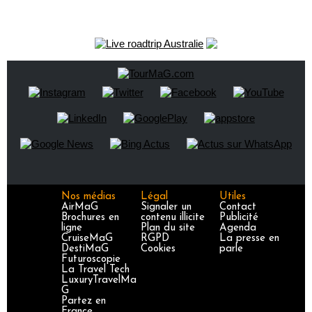
Nos médias
Légal
Utiles
AirMaG
Signaler un
Contact
Brochures en
contenu illicite
Publicité
ligne
Plan du site
Agenda
CruiseMaG
RGPD
La presse en
DestiMaG
Cookies
parle
Futuroscopie
La Travel Tech
LuxuryTravelMa
G
Partez en
France