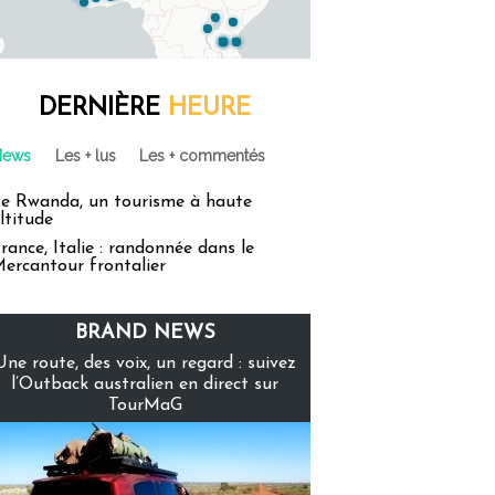
DERNIÈRE
HEURE
News
Les + lus
Les + commentés
e Rwanda, un tourisme à haute
ltitude
rance, Italie : randonnée dans le
ercantour frontalier
BRAND NEWS
Une route, des voix, un regard : suivez
l’Outback australien en direct sur
TourMaG