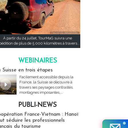
À partir du 24 juillet, TourMaG suivra une
pédition de plus de 5 000 kilomètres à travers...
WEBINAIRES
res
 Suisse en trois étapes
Facilement accessible depuis la
France, la Suisse se découvre à
travers ses paysages contrastés,
montagnes imposantes,...
PUBLI-NEWS
ews
opération France-Vietnam : Hanoï
ut séduire les professionnels
ançais du tourisme