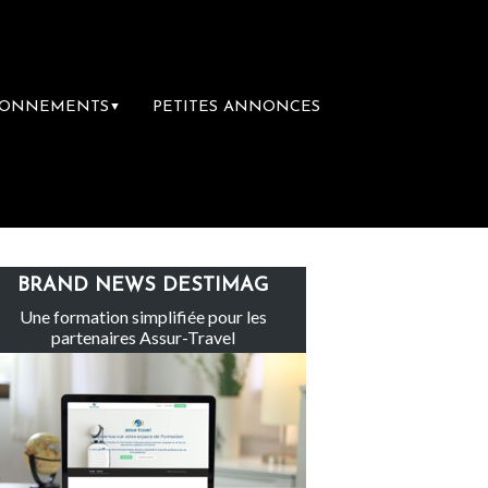
BONNEMENTS
PETITES ANNONCES
▼
roupe Sainte-Claire rachète Eden Tour
L’a
BRAND NEWS DESTIMAG
Une formation simplifiée pour les
partenaires Assur-Travel