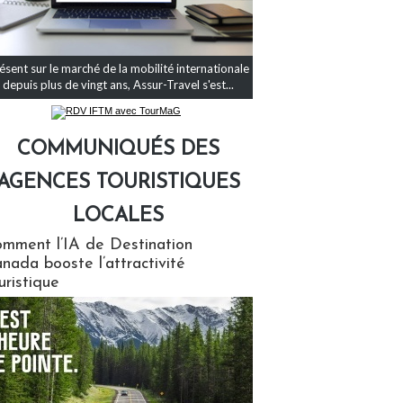
ésent sur le marché de la mobilité internationale
depuis plus de vingt ans, Assur-Travel s'est...
COMMUNIQUÉS DES
AGENCES TOURISTIQUES
LOCALES
qués des agences touristiques locales
mment l’IA de Destination
nada booste l’attractivité
uristique