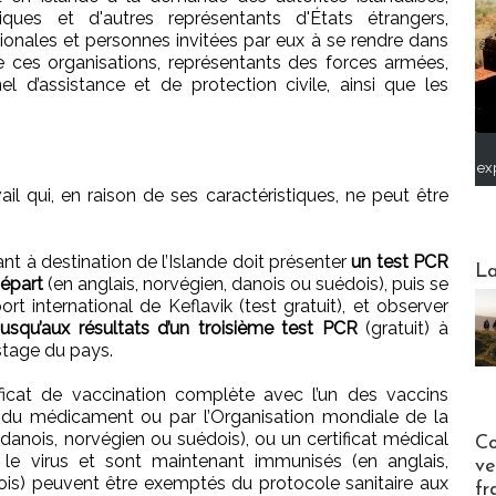
ques et d'autres représentants d'États étrangers,
ionales et personnes invitées par eux à se rendre dans
e ces organisations, représentants des forces armées,
el d’assistance et de protection civile, ainsi que les
ex
ail qui, en raison de ses caractéristiques, ne peut être
t à destination de l’Islande doit présenter
un test PCR
Webinai
La
départ
(en anglais, norvégien, danois ou suédois), puis se
ort international de Keflavik (test gratuit), et observer
jusqu’aux résultats d’un troisième test PCR
(gratuit) à
stage du pays.
ficat de vaccination complète avec l’un des vaccins
du médicament ou par l’Organisation mondiale de la
Publi-n
, danois, norvégien ou suédois), ou un certificat médical
Co
 le virus et sont maintenant immunisés (en anglais,
ve
dois) peuvent être exemptés du protocole sanitaire aux
fr