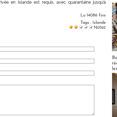
rrivée en Islande est requis, avec quarantaine jusqu’à
Lu 14086 fois
Tags
:
Islande
Notez
Bo
ré
le