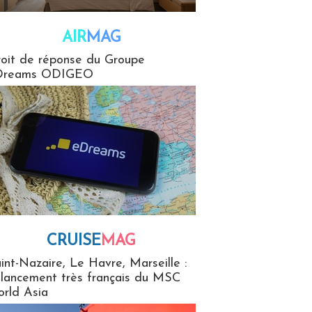
AIR
MAG
G
oit de réponse du Groupe
Dreams ODIGEO
CRUISE
MAG
MaG
int-Nazaire, Le Havre, Marseille :
 lancement très français du MSC
rld Asia