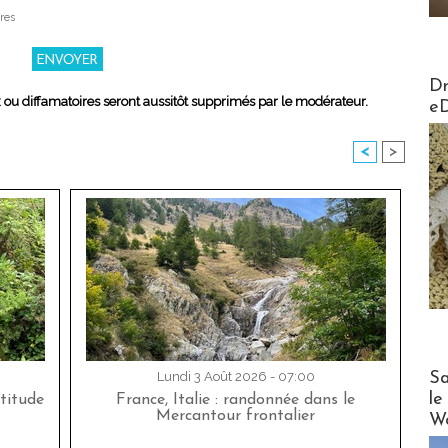
res
AirMa
Dr
x ou diffamatoires seront aussitôt supprimés par le modérateur.
e
<
>
Cruise
Sa
Lundi 3 Août 2026 - 07:00
le
titude
France, Italie : randonnée dans le
Mercantour frontalier
Wo