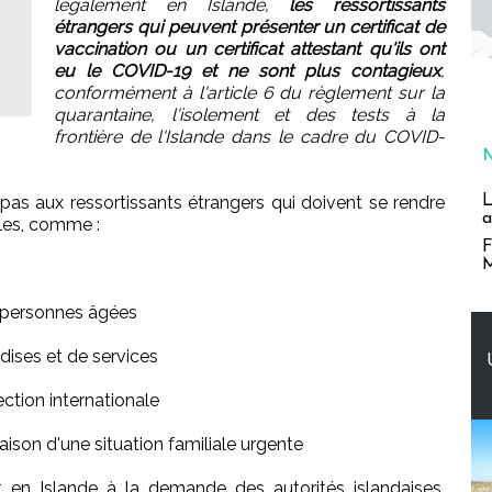
légalement en Islande,
les ressortissants
étrangers qui peuvent présenter un certificat de
vaccination ou un certificat attestant qu'ils ont
eu le COVID-19 et ne sont plus contagieux
,
conformément à l'article 6 du règlement sur la
quarantaine, l'isolement et des tests à la
frontière de l'Islande dans le cadre du COVID-
e pas aux ressortissants étrangers qui doivent se rendre
L
a
lles, comme :
F
M
x personnes âgées
dises et de services
ction internationale
ison d'une situation familiale urgente
t en Islande à la demande des autorités islandaises,