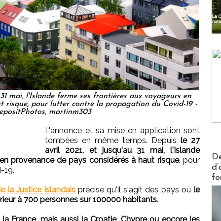
 31 mai, l'Islande ferme ses frontières aux voyageurs en
 risque, pour lutter contre la propagation du Covid-19 -
epositPhotos, martinm303
L'annonce et sa mise en application sont
tombées en même temps. Depuis
le 27
avril 2021, et jusqu'au 31 mai, l'Islande
Actus V
De
 en provenance de pays considérés à haut risque
, pour
d’
-19.
fo
e la Justice islandais
précise qu'il s'agit des pays où
le
érieur à 700 personnes sur 100000 habitants.
t
la France, mais aussi la Croatie, Chypre ou encore les