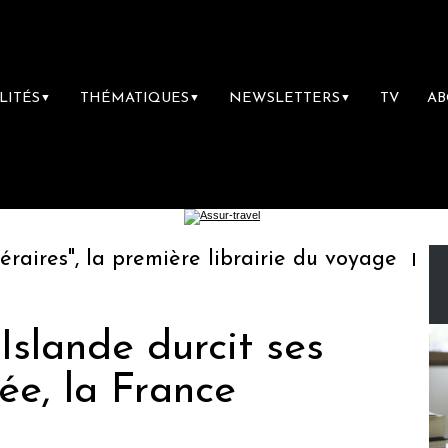
LITÉS
THÉMATIQUES
NEWSLETTERS
TV
A
▼
▼
▼
res", la première librairie du voyage
Le g
'Islande durcit ses
ée, la France