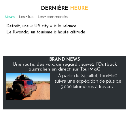
DERNIÈRE
HEURE
News
Les + lus
Les + commentés
Detroit, une « US city » à la relance
Le Rwanda, un tourisme à haute altitude
BRAND NEWS
Une route, des voix, un regard : suivez l’Outback
australien en direct sur TourMaG
À partir du 24 juillet, TourMaG
suivra une expédition de plus de
5 000 kilomètres à travers...