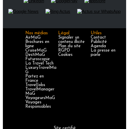
Nos médias
Légal
Utiles
AirMaG
Signaler un
Contact
Brochures en
contenu illicite
Publicité
ligne
Plan du site
Agenda
CruiseMaG
RGPD
La presse en
DestiMaG
Cookies
parle
Futuroscopie
La Travel Tech
LuxuryTravelMa
G
Partez en
France
TravelJobs
TravelManager
MaG
VoyageursMaG
Voyages
Responsables
Site certifié