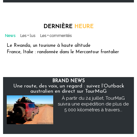
DERNIÈRE
HEURE
News
Les + lus
Les + commentés
Le Rwanda, un tourisme à haute altitude
France, Italie : randonnée dans le Mercantour frontalier
BRAND NEWS
Une route, des voix, un regard : suivez l’Outback
australien en direct sur TourMaG
À partir du 24 juillet, TourMaG
suivra une expédition de plus de
5 000 kilomètres à travers...