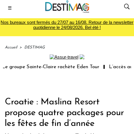
☰
Nos bureaux sont fermés du 27/07 au 16/08. Retour de la newsletter
quotidienne le 24/08/2026. Bel été !
Accueil
>
DESTIMAG
e groupe Sainte-Claire rachète Eden Tour
L’accès aux v
Croatie : Maslina Resort
propose quatre packages pour
les fêtes de fin d’année