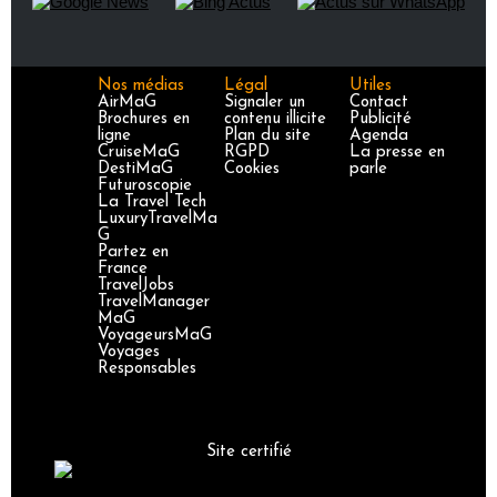
Nos médias
Légal
Utiles
AirMaG
Signaler un
Contact
Brochures en
contenu illicite
Publicité
ligne
Plan du site
Agenda
CruiseMaG
RGPD
La presse en
DestiMaG
Cookies
parle
Futuroscopie
La Travel Tech
LuxuryTravelMa
G
Partez en
France
TravelJobs
TravelManager
MaG
VoyageursMaG
Voyages
Responsables
Site certifié