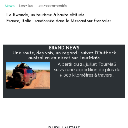
News
Les + lus
Les + commentés
Le Rwanda, un tourisme à haute altitude
France, Italie : randonnée dans le Mercantour frontalier
BRAND NEWS
Une route, des voix, un regard : suivez l’Outback
australien en direct sur TourMaG
À partir du 24 juillet, TourMaG
suivra une expédition de plus de
5 000 kilomètres à travers...