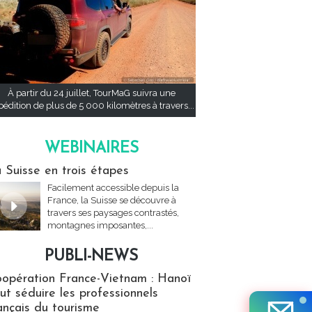
À partir du 24 juillet, TourMaG suivra une
pédition de plus de 5 000 kilomètres à travers...
WEBINAIRES
res
 Suisse en trois étapes
Facilement accessible depuis la
France, la Suisse se découvre à
travers ses paysages contrastés,
montagnes imposantes,...
PUBLI-NEWS
ews
opération France-Vietnam : Hanoï
ut séduire les professionnels
ançais du tourisme