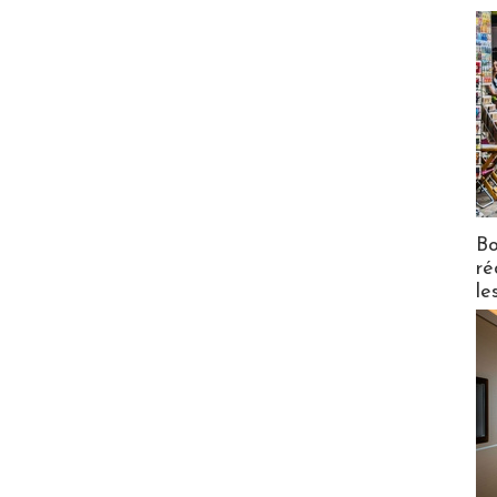
Bo
ré
le