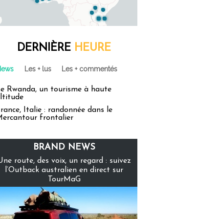
DERNIÈRE
HEURE
News
Les + lus
Les + commentés
e Rwanda, un tourisme à haute
ltitude
rance, Italie : randonnée dans le
ercantour frontalier
BRAND NEWS
Une route, des voix, un regard : suivez
l’Outback australien en direct sur
TourMaG