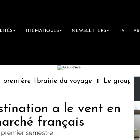
LITÉS
THÉMATIQUES
NEWSLETTERS
TV
A
▼
▼
▼
emière librairie du voyage
Le groupe Sain
stination a le vent en
arché français
au premier semestre