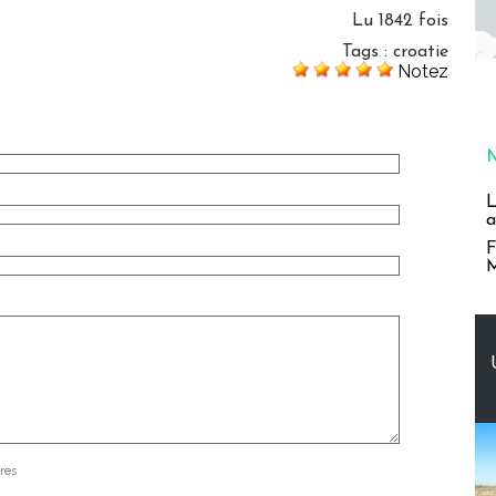
Lu 1842 fois
Tags
:
croatie
Notez
L
a
F
M
res