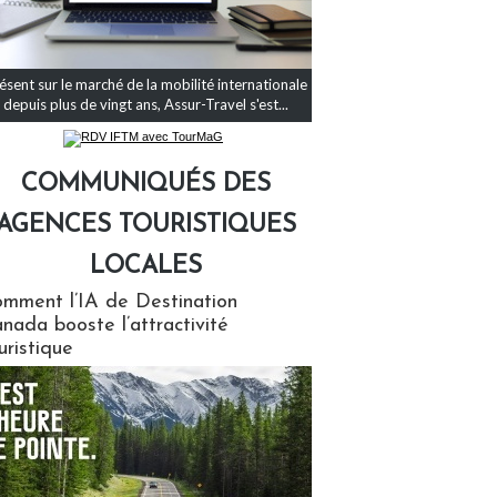
ésent sur le marché de la mobilité internationale
depuis plus de vingt ans, Assur-Travel s'est...
COMMUNIQUÉS DES
AGENCES TOURISTIQUES
LOCALES
qués des agences touristiques locales
mment l’IA de Destination
nada booste l’attractivité
uristique