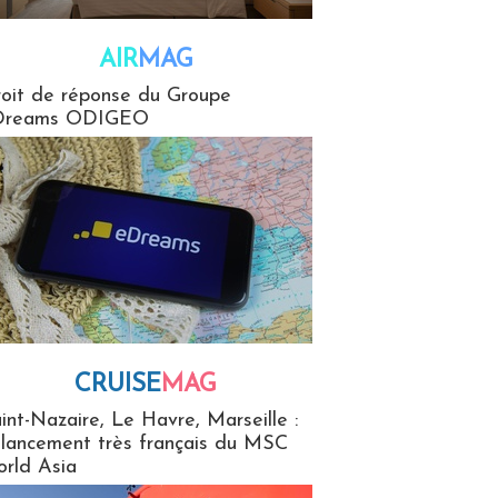
AIR
MAG
G
oit de réponse du Groupe
Dreams ODIGEO
CRUISE
MAG
MaG
int-Nazaire, Le Havre, Marseille :
 lancement très français du MSC
rld Asia