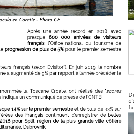
Kocula en Coratie - Photo CE
Après une année record en 2018 avec
presque
600 000 arrivées de visiteurs
français
, l'Office national du tourisme de
le
progression de plus de 5%
pour le premier semestre
teurs français (selon Evisitor*). En juin 2019, le nombre
one a augmenté de 9% par rapport à l’année précédente
urnommée la Toscane Croate, ont réalisé des "
scores
Actus V
De
is indique un communiqué de presse de l'CNTB.
d’
fo
sque 14% sur le premier semestre
et de plus de 33% sur
férées des Français continuent d’enregistrer de belles
018 pour Split, région de la plus grande ville côtière
diterranée, Dubrovnik.