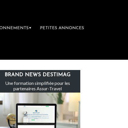
BONNEMENTS
PETITES ANNONCES
▼
te-Claire rachète Eden Tour
L’accès aux v
BRAND NEWS DESTIMAG
Une formation simplifiée pour les
partenaires Assur-Travel