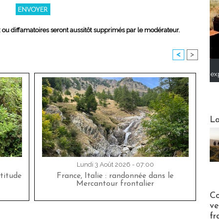
x ou diffamatoires seront aussitôt supprimés par le modérateur.
<
>
ex
Webinai
La
Lundi 3 Août 2026 - 07:00
titude
France, Italie : randonnée dans le
Mercantour frontalier
Publi-n
Co
ve
fr