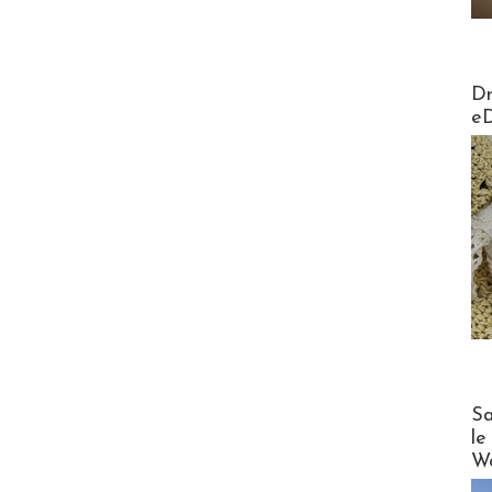
AirMa
Dr
e
Cruise
Sa
le
Wo