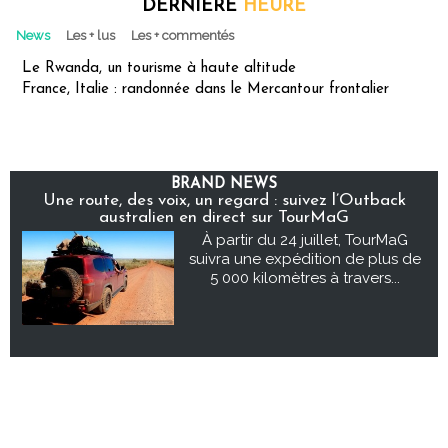
DERNIÈRE
HEURE
News
Les + lus
Les + commentés
Le Rwanda, un tourisme à haute altitude
France, Italie : randonnée dans le Mercantour frontalier
BRAND NEWS
Une route, des voix, un regard : suivez l’Outback
australien en direct sur TourMaG
À partir du 24 juillet, TourMaG
suivra une expédition de plus de
5 000 kilomètres à travers...