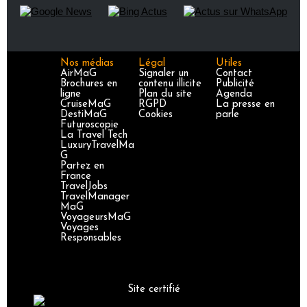
Nos médias
Légal
Utiles
AirMaG
Signaler un
Contact
Brochures en
contenu illicite
Publicité
ligne
Plan du site
Agenda
CruiseMaG
RGPD
La presse en
DestiMaG
Cookies
parle
Futuroscopie
La Travel Tech
LuxuryTravelMa
G
Partez en
France
TravelJobs
TravelManager
MaG
VoyageursMaG
Voyages
Responsables
Site certifié