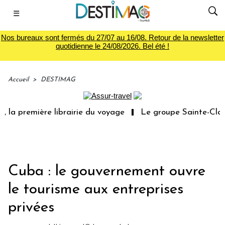
☰
Nos bureaux sont fermés du 27/07 au 16/08. Retour de la newsletter
quotidienne le 24/08/2026. Bel été !
Accueil
>
DESTIMAG
 la première librairie du voyage
Le groupe Sainte-Claire
Cuba : le gouvernement ouvre
le tourisme aux entreprises
privées