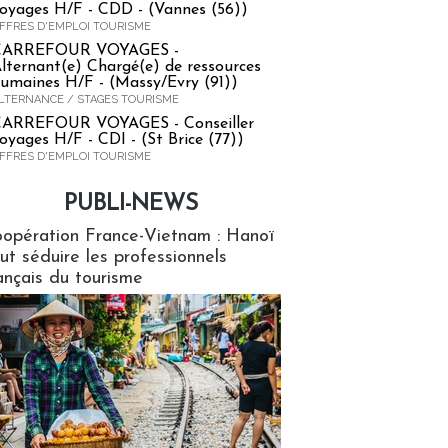
oyages H/F - CDD - (Vannes (56))
FFRES D'EMPLOI TOURISME
CARREFOUR VOYAGES -
lternant(e) Chargé(e) de ressources
umaines H/F - (Massy/Evry (91))
LTERNANCE / STAGES TOURISME
ARREFOUR VOYAGES - Conseiller
oyages H/F - CDI - (St Brice (77))
FFRES D'EMPLOI TOURISME
PUBLI-NEWS
ews
opération France-Vietnam : Hanoï
ut séduire les professionnels
ançais du tourisme