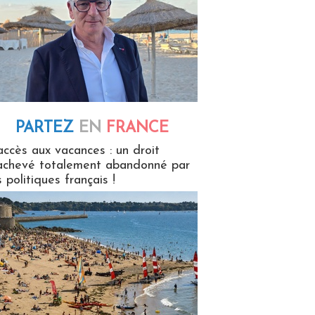
PARTEZ
EN
FRANCE
 en France
accès aux vacances : un droit
achevé totalement abandonné par
s politiques français !