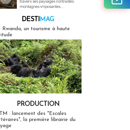
travers ses paysages contrastés,
montagnes imposantes,...
DESTI
MAG
MAG
 Rwanda, un tourisme à haute
titude
PRODUCTION
ion
TM : lancement des "Escales
ttéraires", la première librairie du
oyage