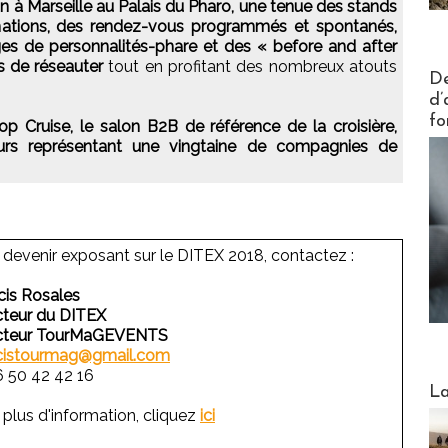
on à Marseille au Palais du Pharo, une tenue des stands
ormations, des rendez-vous programmés et spontanés,
s de personnalités-phare et des « before and after
ns de réseauter
tout en profitant des nombreux atouts
Actus V
De
d’
fo
 Cruise, le salon B2B de référence de la croisière,
urs représentant une vingtaine de compagnies de
 devenir exposant sur le DITEX 2018, contactez :
cis Rosales
cteur du DITEX
ecteur TourMaGEVENTS
cistourmag@gmail.com
6 50 42 42 16
Webinai
La
 plus d'information, cliquez
ici