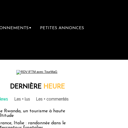
BONNEMENTS
PETITES ANNONCES
▼
mière librairie du voyage
Le groupe Sainte
DERNIÈRE
HEURE
News
Les + lus
Les + commentés
e Rwanda, un tourisme à haute
ltitude
rance, Italie : randonnée dans le
ercantour frontalier