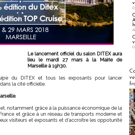
v
O
A
h
A
C
v
O
Le lancement officiel du salon DITEX aura
lieu le mardi 27 mars à la Mairie de
Marseille à 19h30.
Publi-n
Co
ve
équipe du DITEX et tous les exposants pour lancer
fr
ans la cité officielle.
arseille
.
met, notamment grâce à la puissance économique de la
e France et grâce à un réseau de transports moderne et
ux visiteurs et exposants et d'accroître les oppotunité