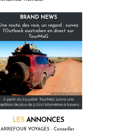
BRAND NEWS
Une route, des voix, un regard : suivez
l’Outback australien en direct sur
TourMaG
À partir du 24 juillet, TourMaG suivra une
pédition de plus de 5 000 kilomètres à travers...
LES
ANNONCES
ARREFOUR VOYAGES - Conseiller