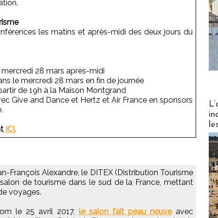
ation.
urisme
férences les matins et après-midi des deux jours du
le mercredi 28 mars après-midi
ns le mercredi 28 mars en fin de journée
 partir de 19h à la Maison Montgrand
vec Give and Dance et Hertz et Air France en sponsors
Partez
L’
.
in
le
t
ICI
.
n-François Alexandre, le DITEX (Distribution Tourisme
salon de tourisme dans le sud de la France, mettant
 de voyages.
om le 25 avril 2017,
le salon fait peau neuve
avec