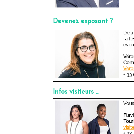
Devenez exposant ?
Déjà
fait
évén
Véro
Comm
Vero
+ 33
Infos visiteurs ...
Vous
Flavi
Tou
visit
+ 33