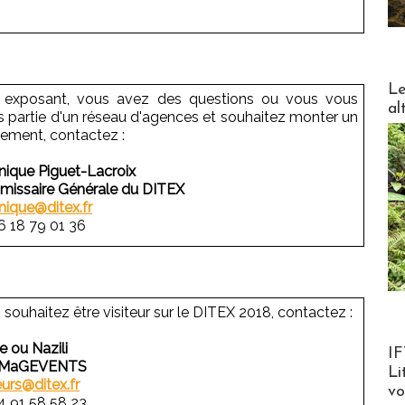
DESTI
Le
 exposant, vous avez des questions ou vous vous
al
es partie d'un réseau d'agences et souhaitez monter un
ement, contactez :
nique Piguet-Lacroix
issaire Générale du DITEX
nique@ditex.fr
 6 18 79 01 36
 souhaitez être visiteur sur le DITEX 2018, contactez :
Product
e ou Nazili
IF
rMaGEVENTS
Li
eurs@ditex.fr
v
 4 91 58 58 23