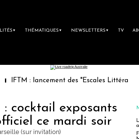
LITÉS
THÉMATIQUES
NEWSLETTERS
TV
A
▼
▼
▼
: lancement des "Escales Littéraires", la pre
 : cocktail exposants
ficiel ce mardi soir
L
a
seille (sur invitation)
F
M