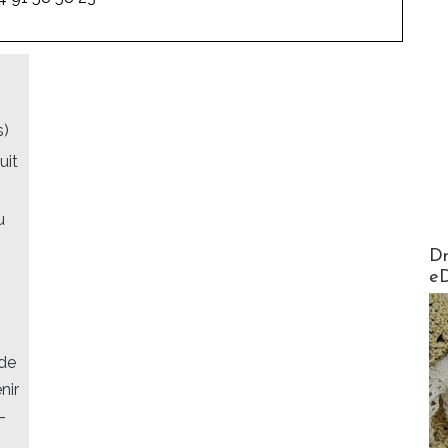
s)
uit
u
AirMa
Dr
e
de
nir
-