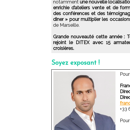
notamment
une nouvelle localisati
enrichie d’ateliers vente et de f
des conférences et des témoignage
diner » pour multiplier les occasio
de Marseille.
Grande nouveauté cette année : Top
rejoint le DITEX avec 15 armate
croisières.
Soyez exposant !
Pour
Fran
Dire
Dir
fran
+33 
Pour