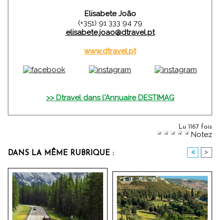
Elisabete João
(+351) 91 333 94 79
elisabete.joao@dtravel.pt
www.dtravel.pt
>> Dtravel dans l'Annuaire DESTIMAG
Lu 1167 fois
Notez
<
>
DANS LA MÊME RUBRIQUE :