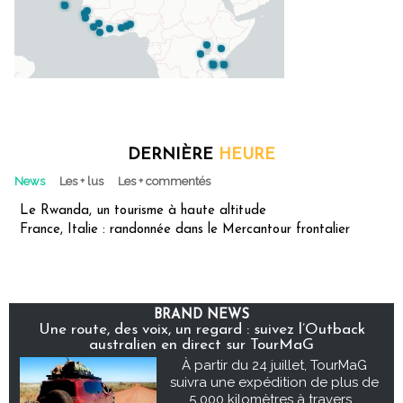
DERNIÈRE
HEURE
News
Les + lus
Les + commentés
Le Rwanda, un tourisme à haute altitude
France, Italie : randonnée dans le Mercantour frontalier
BRAND NEWS
Une route, des voix, un regard : suivez l’Outback
australien en direct sur TourMaG
À partir du 24 juillet, TourMaG
suivra une expédition de plus de
5 000 kilomètres à travers...