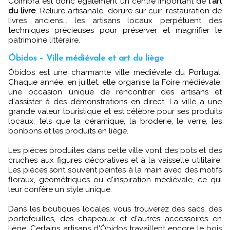
Coimbra est donc également un centre important de
l'art
du livre
. Reliure artisanale, dorure sur cuir, restauration de
livres anciens... les artisans locaux perpétuent des
techniques précieuses pour préserver et magnifier le
patrimoine littéraire.
Óbidos – Ville médiévale et art du liège
Óbidos est une charmante ville médiévale du Portugal.
Chaque année, en juillet, elle organise la Foire médiévale,
une occasion unique de rencontrer des artisans et
d'assister à des démonstrations en direct. La ville a une
grande valeur touristique et est célèbre pour ses produits
locaux, tels que la céramique, la broderie, le verre, les
bonbons et les produits en liège.
Les pièces produites dans cette ville vont des pots et des
cruches aux figures décoratives et à la vaisselle utilitaire.
Les pièces sont souvent peintes à la main avec des motifs
floraux, géométriques ou d'inspiration médiévale, ce qui
leur confère un style unique.
Dans les boutiques locales, vous trouverez des sacs, des
portefeuilles, des chapeaux et d'autres accessoires en
liège. Certains artisans d'Óbidos travaillent encore le bois