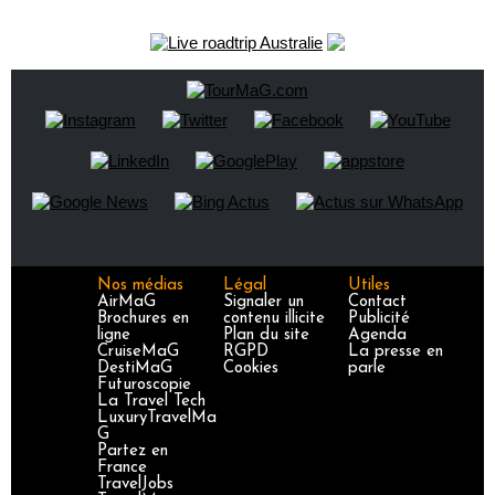
Nos médias
Légal
Utiles
AirMaG
Signaler un
Contact
Brochures en
contenu illicite
Publicité
ligne
Plan du site
Agenda
CruiseMaG
RGPD
La presse en
DestiMaG
Cookies
parle
Futuroscopie
La Travel Tech
LuxuryTravelMa
G
Partez en
France
TravelJobs