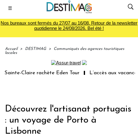
☰
Nos bureaux sont fermés du 27/07 au 16/08. Retour de la newsletter
quotidienne le 24/08/2026. Bel été !
Accueil
>
DESTIMAG
>
Communiqués des agences touristiques
locales
inte-Claire rachète Eden Tour
L’accès aux vacances : u
Découvrez l'artisanat portugais
: un voyage de Porto à
Lisbonne