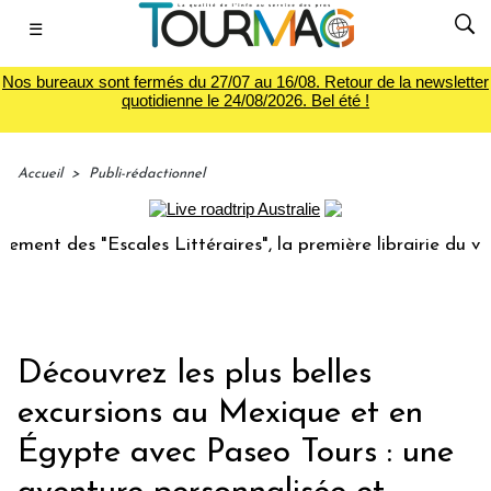
☰
Nos bureaux sont fermés du 27/07 au 16/08. Retour de la newsletter
quotidienne le 24/08/2026. Bel été !
Accueil
>
Publi-rédactionnel
s "Escales Littéraires", la première librairie du voyage
Découvrez les plus belles
excursions au Mexique et en
Égypte avec Paseo Tours : une