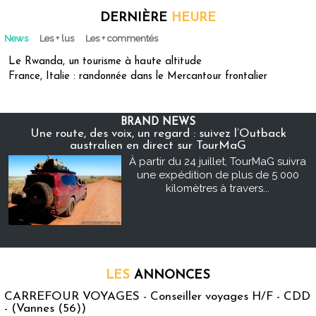
DERNIÈRE
HEURE
News
Les + lus
Les + commentés
Le Rwanda, un tourisme à haute altitude
France, Italie : randonnée dans le Mercantour frontalier
BRAND NEWS
Une route, des voix, un regard : suivez l’Outback
australien en direct sur TourMaG
À partir du 24 juillet, TourMaG suivra
une expédition de plus de 5 000
kilomètres à travers...
LES
ANNONCES
CARREFOUR VOYAGES - Conseiller voyages H/F - CDD
- (Vannes (56))