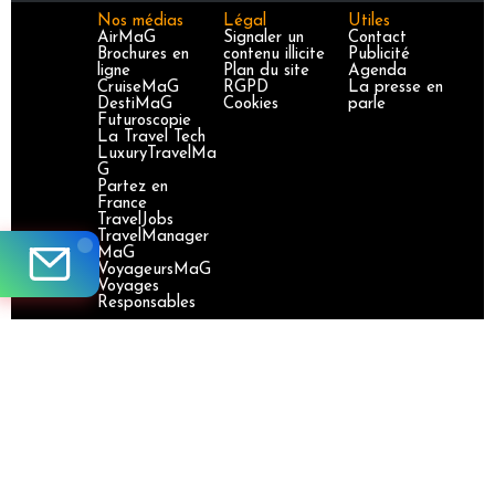
Nos médias
Légal
Utiles
AirMaG
Signaler un
Contact
Brochures en
contenu illicite
Publicité
ligne
Plan du site
Agenda
CruiseMaG
RGPD
La presse en
DestiMaG
Cookies
parle
Futuroscopie
La Travel Tech
LuxuryTravelMa
G
Partez en
France
TravelJobs
TravelManager
MaG
VoyageursMaG
Voyages
Responsables
Site certifié