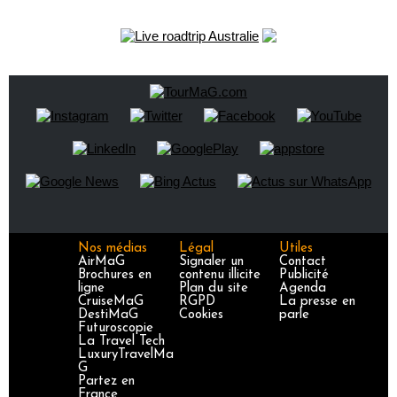
Nos médias
Légal
Utiles
AirMaG
Signaler un
Contact
Brochures en
contenu illicite
Publicité
ligne
Plan du site
Agenda
CruiseMaG
RGPD
La presse en
DestiMaG
Cookies
parle
Futuroscopie
La Travel Tech
LuxuryTravelMa
G
Partez en
France