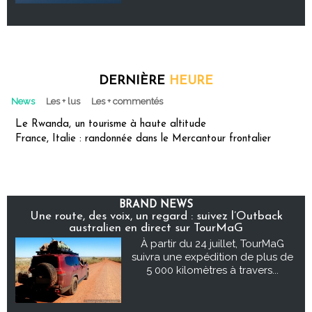
DERNIÈRE
HEURE
News
Les + lus
Les + commentés
Le Rwanda, un tourisme à haute altitude
France, Italie : randonnée dans le Mercantour frontalier
BRAND NEWS
Une route, des voix, un regard : suivez l’Outback
australien en direct sur TourMaG
À partir du 24 juillet, TourMaG
suivra une expédition de plus de
5 000 kilomètres à travers...