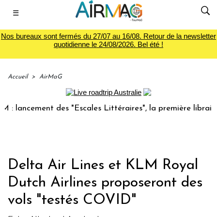
☰
Nos bureaux sont fermés du 27/07 au 16/08. Retour de la newsletter
quotidienne le 24/08/2026. Bel été !
Accueil
>
AirMaG
ncement des "Escales Littéraires", la première librairie du 
Delta Air Lines et KLM Royal
Dutch Airlines proposeront des
vols "testés COVID"