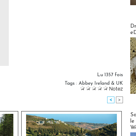
AirMa
Dr
e
Lu 1357 fois
Tags
:
Abbey Ireland & UK
Notez
<
>
Cruise
Sa
le
Wo