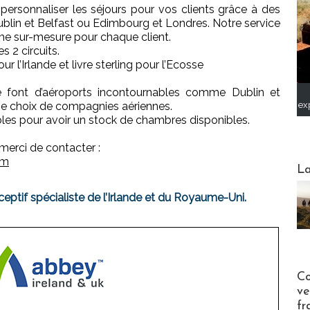
 personnaliser les séjours pour vos clients grâce à des
ublin et Belfast ou Edimbourg et Londres. Notre service
me sur-mesure pour chaque client.
s 2 circuits.
ur l’Irlande et livre sterling pour l’Ecosse
e font d’aéroports incontournables comme Dublin et
rge choix de compagnies aériennes.
ex
les pour avoir un stock de chambres disponibles.
merci de contacter :
om
Webinai
La
eptif spécialiste de l’Irlande et du Royaume-Uni.
Publi-n
Co
ve
fr