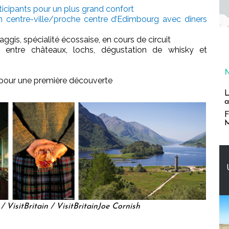
ticipants pour un plus grand confort
en centre-ville/proche centre d’Edimbourg avec dîners
aggis, spécialité écossaise, en cours de circuit
entre châteaux, lochs, dégustation de whisky et
 pour une première découverte
L
a
F
M
/ VisitBritain / VisitBritainJoe Cornish