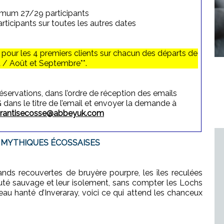
imum 27/29 participants
icipants sur toutes les autres dates
our les 4 premiers clients sur chacun des départs de
et / Août et Septembre**.
réservations, dans l’ordre de réception des emails
ans le titre de l’email et envoyer la demande à
arantisecosse@abbeyuk.com
 MYTHIQUES ÉCOSSAISES
nds recouvertes de bruyère pourpre, les îles reculées
té sauvage et leur isolement, sans compter les Lochs
au hanté d’Inveraray, voici ce qui attend les chanceux