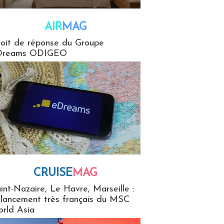
AIR
MAG
G
oit de réponse du Groupe
Dreams ODIGEO
CRUISE
MAG
MaG
int-Nazaire, Le Havre, Marseille :
 lancement très français du MSC
rld Asia