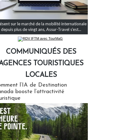
ésent sur le marché de la mobilité internationale
depuis plus de vingt ans, Assur-Travel s'est...
COMMUNIQUÉS DES
AGENCES TOURISTIQUES
LOCALES
qués des agences touristiques locales
mment l’IA de Destination
nada booste l’attractivité
uristique