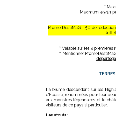
* Max
Maximum 49/51 part
Promo DestiMaG – 5% de réduction p
Juill
** Valable sur les 4 premières 
** Mentionner PromoDestiMaG d
departsg
TERRES
La brume descendant sur les Highla
d’Ecosse, renommées pour leur beau
aux monstres légendaires et le châte
visiteurs de ce pays si particulier…
Les atouts :