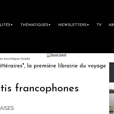
LITÉS
THÉMATIQUES
NEWSLETTERS
TV
A
▼
▼
▼
 touristiques locales
aires", la première librairie du voyage
Le 
tis francophones
AISES