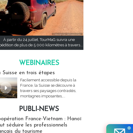
À partir du 24 juillet, TourMaG suivra une
pédition de plus de 5 000 kilomètres à travers...
WEBINAIRES
res
 Suisse en trois étapes
Facilement accessible depuis la
France, la Suisse se découvre à
travers ses paysages contrastés,
montagnes imposantes,...
PUBLI-NEWS
ews
opération France-Vietnam : Hanoï
ut séduire les professionnels
ançais du tourisme