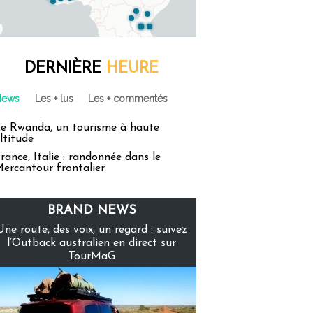
DERNIÈRE
HEURE
News
Les + lus
Les + commentés
e Rwanda, un tourisme à haute
ltitude
rance, Italie : randonnée dans le
ercantour frontalier
BRAND NEWS
Une route, des voix, un regard : suivez
l’Outback australien en direct sur
TourMaG