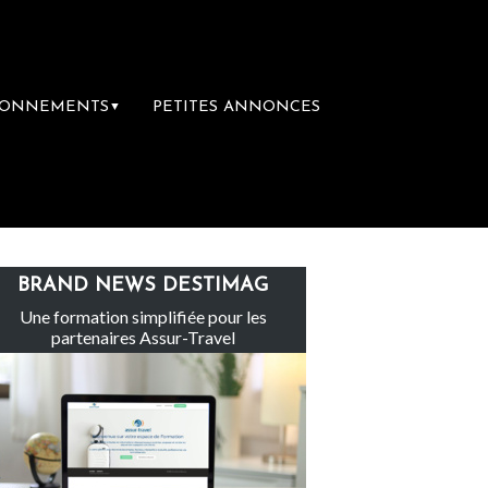
BONNEMENTS
PETITES ANNONCES
▼
groupe Sainte-Claire rachète Eden Tour
L
BRAND NEWS DESTIMAG
Une formation simplifiée pour les
partenaires Assur-Travel