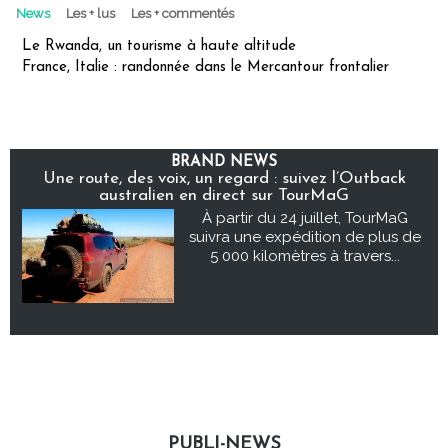
News
Les + lus
Les + commentés
Le Rwanda, un tourisme à haute altitude
France, Italie : randonnée dans le Mercantour frontalier
BRAND NEWS
Une route, des voix, un regard : suivez l’Outback
australien en direct sur TourMaG
À partir du 24 juillet, TourMaG
suivra une expédition de plus de
5 000 kilomètres à travers...
PUBLI-NEWS