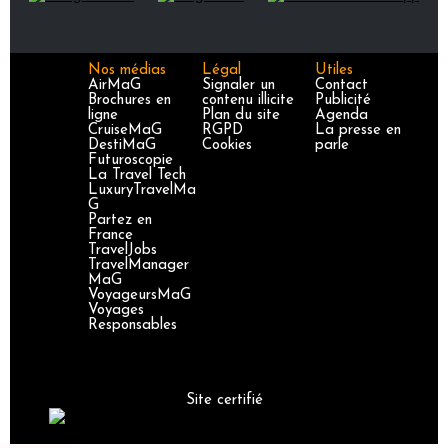
Nos médias
Légal
Utiles
AirMaG
Signaler un
Contact
Brochures en
contenu illicite
Publicité
ligne
Plan du site
Agenda
CruiseMaG
RGPD
La presse en
DestiMaG
Cookies
parle
Futuroscopie
La Travel Tech
LuxuryTravelMa
G
Partez en
France
TravelJobs
TravelManager
MaG
VoyageursMaG
Voyages
Responsables
Site certifié