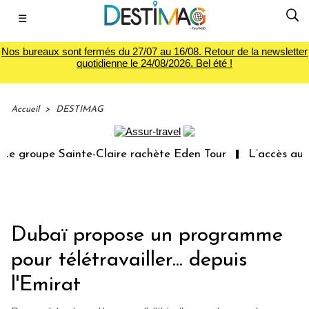
☰
Nos bureaux sont fermés du 27/07 au 16/08. Retour de la newsletter
quotidienne le 24/08/2026. Bel été !
Accueil
>
DESTIMAG
e groupe Sainte-Claire rachète Eden Tour
L’accès aux v
Dubaï propose un programme
pour télétravailler... depuis
l'Emirat