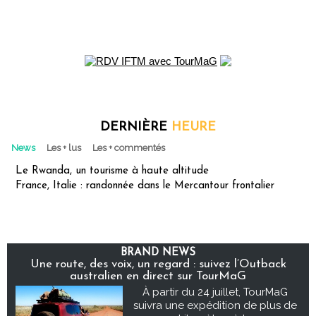
DERNIÈRE
HEURE
News
Les + lus
Les + commentés
Le Rwanda, un tourisme à haute altitude
France, Italie : randonnée dans le Mercantour frontalier
BRAND NEWS
Une route, des voix, un regard : suivez l’Outback
australien en direct sur TourMaG
À partir du 24 juillet, TourMaG
suivra une expédition de plus de