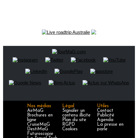
Nos médias
Légal
Utiles
AirMaG
Signaler un
Contact
Brochures en
contenu illicite
Publicité
ligne
Plan du site
Agenda
CruiseMaG
RGPD
La presse en
DestiMaG
Cookies
parle
Futuroscopie