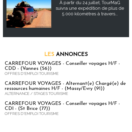
À partir du 24 juillet, TourMaG
suivra une expédition de plus de
5 000 kilomètres à travers...
LES
ANNONCES
CARREFOUR VOYAGES - Conseiller voyages H/F -
CDD - (Vannes (56))
OFFRES D'EMPLOI TOURISME
CARREFOUR VOYAGES - Alternant(e) Chargé(e) de
ressources humaines H/F - (Massy/Evry (91))
ALTERNANCE / STAGES TOURISME
CARREFOUR VOYAGES - Conseiller voyages H/F -
CDI - (St Brice (77))
OFFRES D'EMPLOI TOURISME