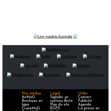
Nos médias
Légal
Utiles
AirMaG
Signaler un
Contact
Brochures en
contenu illicite
Publicité
ligne
Plan du site
Agenda
CruiseMaG
RGPD
La presse en