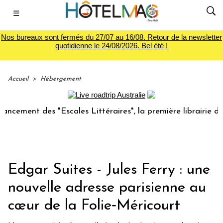
☰
Nos bureaux sont fermés du 27/07 au 16/08. Retour de la newsletter
quotidienne le 24/08/2026. Bel été !
Accueil
>
Hébergement
ent des "Escales Littéraires", la première librairie du voya
Edgar Suites - Jules Ferry : une
nouvelle adresse parisienne au
cœur de la Folie‑Méricourt