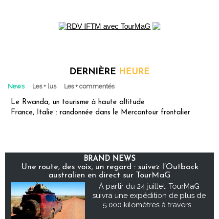
DERNIÈRE
HEURE
News
Les + lus
Les + commentés
Le Rwanda, un tourisme à haute altitude
France, Italie : randonnée dans le Mercantour frontalier
BRAND NEWS
Une route, des voix, un regard : suivez l’Outback
australien en direct sur TourMaG
À partir du 24 juillet, TourMaG
suivra une expédition de plus de
5 000 kilomètres à travers...