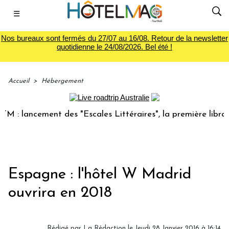
☰
Nos bureaux sont fermés du 27/07 au 16/08. Retour de la newsletter
quotidienne le 24/08/2026. Bel été !
Accueil
>
Hébergement
 lancement des "Escales Littéraires", la première librairie 
Espagne : l'hôtel W Madrid
ouvrira en 2018
Rédigé par
La Rédaction
le Jeudi 28 Janvier 2016 à 16:14