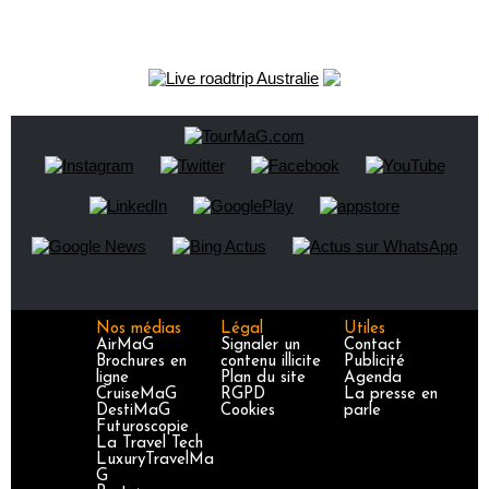
Nos médias
Légal
Utiles
AirMaG
Signaler un
Contact
Brochures en
contenu illicite
Publicité
ligne
Plan du site
Agenda
CruiseMaG
RGPD
La presse en
DestiMaG
Cookies
parle
Futuroscopie
La Travel Tech
LuxuryTravelMa
G