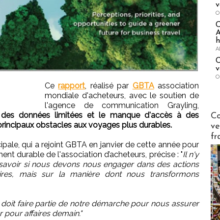
v
O
A
h
A
C
v
O
Ce
rapport
, réalisé par
GBTA
association
mondiale d'acheteurs, avec le soutien de
l'agence de communication Grayling,
Publi-n
, des données limitées et le manque d'accès à des
Co
principaux obstacles aux voyages plus durables.
ve
fr
cipale, qui a rejoint GBTA en janvier de cette année pour
t durable de l'association d’acheteurs, précise : "
Il n'y
 savoir si nous devons nous engager dans des actions
ires, mais sur la manière dont nous transformons
 doit faire partie de notre démarche pour nous assurer
pour affaires demain."