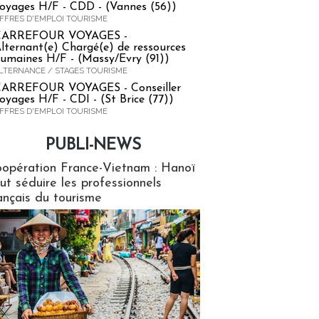
oyages H/F - CDD - (Vannes (56))
FFRES D'EMPLOI TOURISME
CARREFOUR VOYAGES -
lternant(e) Chargé(e) de ressources
umaines H/F - (Massy/Evry (91))
LTERNANCE / STAGES TOURISME
ARREFOUR VOYAGES - Conseiller
oyages H/F - CDI - (St Brice (77))
FFRES D'EMPLOI TOURISME
PUBLI-NEWS
ews
opération France-Vietnam : Hanoï
ut séduire les professionnels
ançais du tourisme