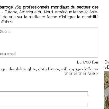
terrogé 762 professionnels mondiaux du secteur des
s
- Europe, Amérique du Nord, Amérique latine et Asie-
t de vue sur la meilleure façon d'intégrer la durabilité
faires.
 Guéna
AirMa
Dr
Lu 1700 fois
e
ags
:
durabilité
,
gbta
,
gbta france
,
saf
,
voyage d'affaires
Notez