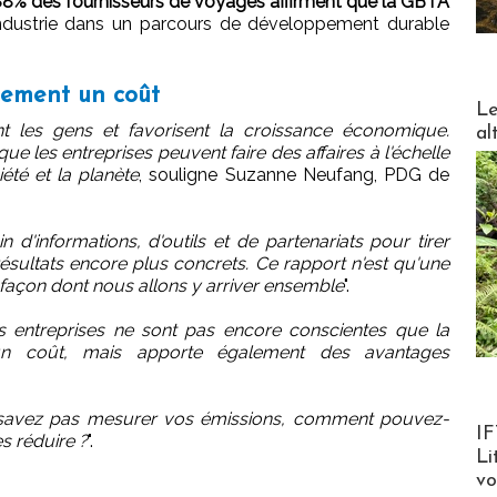
8% des fournisseurs de voyages affirment que la GBTA
industrie dans un parcours de développement durable
ulement un coût
DESTI
Le
nt les gens et favorisent la croissance économique.
al
que les entreprises peuvent faire des affaires à l'échelle
été et la planète
, souligne Suzanne Neufang, PDG de
n d'informations, d'outils et de partenariats pour tirer
 résultats encore plus concrets. Ce rapport n'est qu'une
la façon dont nous allons y arriver ensemble
".
entreprises ne sont pas encore conscientes que la
 un coût, mais apporte également des avantages
 savez pas mesurer vos émissions, comment pouvez-
Product
IF
s réduire ?
".
Li
v