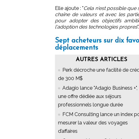
Elle ajoute : "
Cela n'est possible que s
chaîne de valeurs et avec les part
pour adopter des objectifs ambitie
l'adoption des technologies propres
".
Sept acheteurs sur dix fav
déplacements
AUTRES ARTICLES
Perk décroche une facilité de créd
de 300 M$
Adagio lance "Adagio Business +",
une offre dédiée aux séjours
professionnels longue durée
FCM Consulting lance un index p
mesurer la valeur des voyages
d’affaires