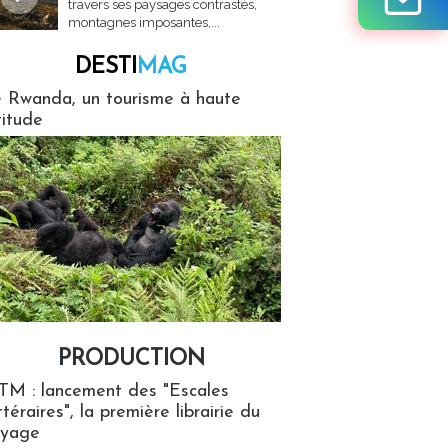
travers ses paysages contrastés,
montagnes imposantes,...
DESTI
MAG
MAG
 Rwanda, un tourisme à haute
titude
PRODUCTION
ion
TM : lancement des "Escales
ttéraires", la première librairie du
oyage