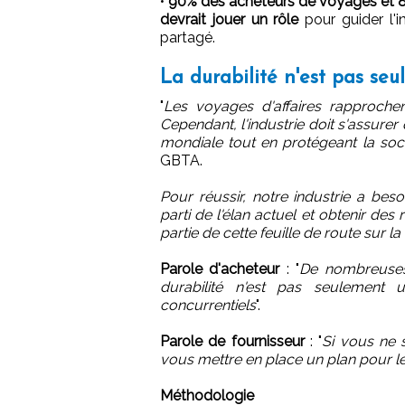
•
90% des acheteurs de voyages et 8
devrait jouer un rôle
pour guider l'
partagé.
La durabilité n'est pas se
"
Les voyages d'affaires rapproche
Cependant, l'industrie doit s'assurer 
mondiale tout en protégeant la soci
GBTA.
Pour réussir, notre industrie a besoi
parti de l'élan actuel et obtenir des
partie de cette feuille de route sur 
Parole d'acheteur
: "
De nombreuses 
durabilité n'est pas seulement
concurrentiels
".
Parole de fournisseur
: "
Si vous ne
vous mettre en place un plan pour le
Méthodologie