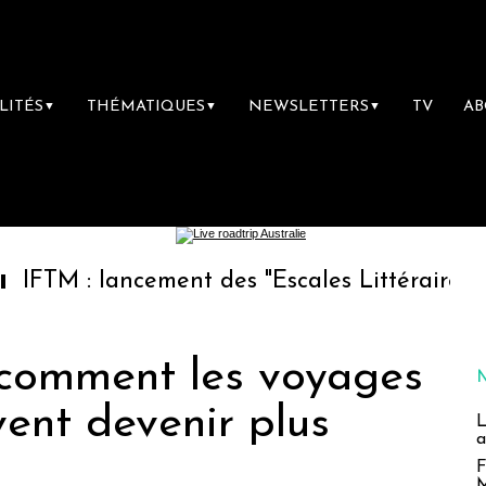
LITÉS
THÉMATIQUES
NEWSLETTERS
TV
A
▼
▼
▼
 lancement des "Escales Littéraires", la premi
comment les voyages
vent devenir plus
L
a
F
M