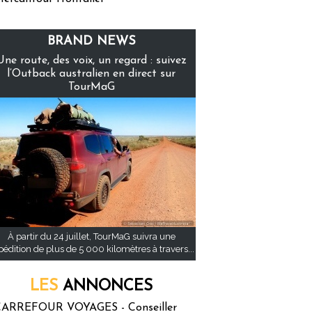
BRAND NEWS
Une route, des voix, un regard : suivez
l’Outback australien en direct sur
TourMaG
À partir du 24 juillet, TourMaG suivra une
pédition de plus de 5 000 kilomètres à travers...
LES
ANNONCES
ARREFOUR VOYAGES - Conseiller