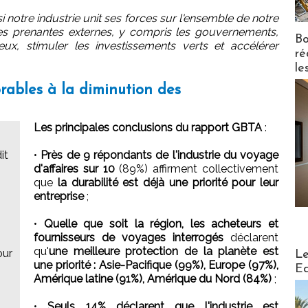
i notre industrie unit ses forces sur l'ensemble de notre
ies prenantes externes, y compris les gouvernements,
Bo
ux, stimuler les investissements verts et accélérer
ré
le
orables à la diminution des
Les principales conclusions du rapport GBTA
:
it
•
Près de 9 répondants de l'industrie du voyage
d'affaires sur 10
(89%) affirment collectivement
que
la durabilité est déjà une priorité pour leur
entreprise
;
•
Quelle que soit la région, les acheteurs et
fournisseurs de voyages interrogés
déclarent
Distribu
qu'
une meilleure protection de la planète est
our
Le
une priorité : Asie-Pacifique (99%), Europe (97%),
Ed
Amérique latine (91%), Amérique du Nord (84%)
;
•
Seuls 14% déclarent que l'industrie est