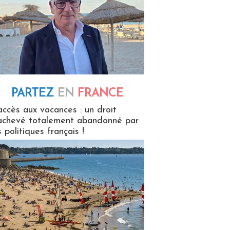
PARTEZ
EN
FRANCE
 en France
accès aux vacances : un droit
achevé totalement abandonné par
s politiques français !