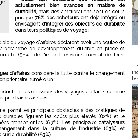
ge
actuellement bien avancée en matière de
durabilité
, mais des améliorations sont en cours
puisque
76% des acheteurs ont déjà intégré ou
envisagent d'intégrer des objectifs de durabilité
dans leurs politiques de voyage
;
diale du voyage d'affaires déclarent avoir une équipe de
 programme de développement durable en place et
ompte (56%) de l'impact environnemental de leurs
Partez
L’
in
es d'affaires
considère la lutte contre le changement
le
 prioritaire numéro un ;
a réduction des émissions des voyages d'affaires comme
ois prochaines années ;
trie, parmi les principaux obstacles à des pratiques de
s durables figurent les coûts plus élevés (82%) et le
ées transparentes (63%).
Les principaux catalyseurs
ngement dans la culture de l'industrie (63%) et
sur la durabilité (63%)
;