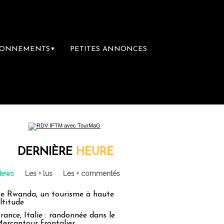
BONNEMENTS
PETITES ANNONCES
▼
ère librairie du voyage
Le groupe Sainte-
DERNIÈRE
HEURE
News
Les + lus
Les + commentés
e Rwanda, un tourisme à haute
ltitude
rance, Italie : randonnée dans le
ercantour frontalier