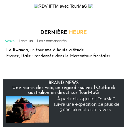
DERNIÈRE
HEURE
News
Les + lus
Les + commentés
Le Rwanda, un tourisme à haute altitude
France, Italie : randonnée dans le Mercantour frontalier
BRAND NEWS
Une route, des voix, un regard : suivez l’Outback
australien en direct sur TourMaG
À partir du 24 juillet, TourMaG
suivra une expédition de plus de
5 000 kilomètres à travers...