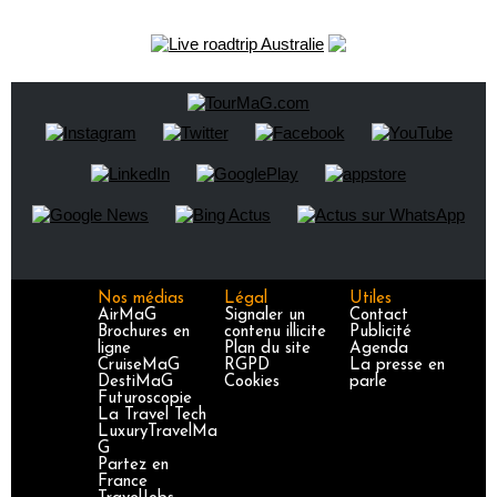
Nos médias
Légal
Utiles
AirMaG
Signaler un
Contact
Brochures en
contenu illicite
Publicité
ligne
Plan du site
Agenda
CruiseMaG
RGPD
La presse en
DestiMaG
Cookies
parle
Futuroscopie
La Travel Tech
LuxuryTravelMa
G
Partez en
France