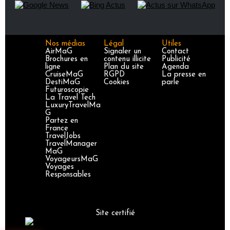
Nos médias
Légal
Utiles
AirMaG
Signaler un
Contact
Brochures en
contenu illicite
Publicité
ligne
Plan du site
Agenda
CruiseMaG
RGPD
La presse en
DestiMaG
Cookies
parle
Futuroscopie
La Travel Tech
LuxuryTravelMa
G
Partez en
France
TravelJobs
TravelManager
MaG
VoyageursMaG
Voyages
Responsables
Site certifié