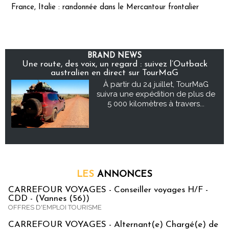
France, Italie : randonnée dans le Mercantour frontalier
BRAND NEWS
Une route, des voix, un regard : suivez l’Outback
australien en direct sur TourMaG
À partir du 24 juillet, TourMaG
suivra une expédition de plus de
5 000 kilomètres à travers...
LES
ANNONCES
CARREFOUR VOYAGES - Conseiller voyages H/F -
CDD - (Vannes (56))
OFFRES D'EMPLOI TOURISME
CARREFOUR VOYAGES - Alternant(e) Chargé(e) de