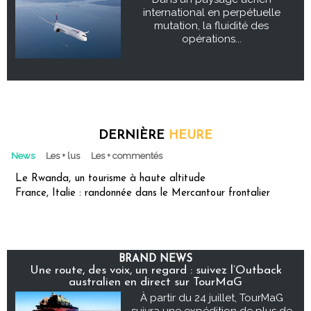
international en perpétuelle
mutation, la fluidité des
opérations...
DERNIÈRE
HEURE
News
Les + lus
Les + commentés
Le Rwanda, un tourisme à haute altitude
France, Italie : randonnée dans le Mercantour frontalier
BRAND NEWS
Une route, des voix, un regard : suivez l’Outback
australien en direct sur TourMaG
À partir du 24 juillet, TourMaG
suivra une expédition de plus de