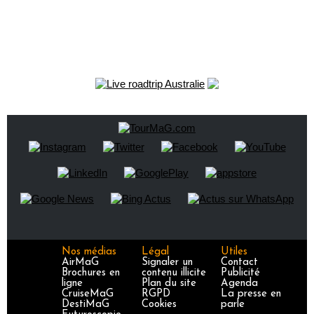
Nos médias
Légal
Utiles
AirMaG
Signaler un
Contact
Brochures en
contenu illicite
Publicité
ligne
Plan du site
Agenda
CruiseMaG
RGPD
La presse en
DestiMaG
Cookies
parle