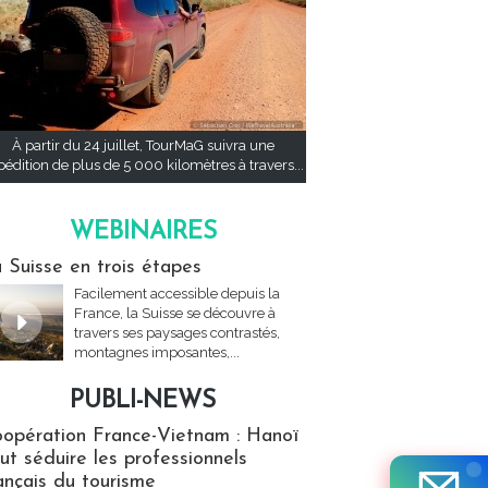
À partir du 24 juillet, TourMaG suivra une
pédition de plus de 5 000 kilomètres à travers...
WEBINAIRES
res
 Suisse en trois étapes
Facilement accessible depuis la
France, la Suisse se découvre à
travers ses paysages contrastés,
montagnes imposantes,...
PUBLI-NEWS
ews
opération France-Vietnam : Hanoï
ut séduire les professionnels
ançais du tourisme