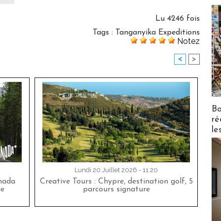
Lu 4246 fois
Tags
:
Tanganyika Expeditions
Notez
<
>
Bo
ré
le
Lundi 20 Juillet 2026 - 11:20
nada
Creative Tours : Chypre, destination golf, 5
ue
parcours signature