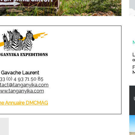
L
a
F
Gavache Laurent
M
 33 (0) 4 93 71 50 85
tact@tanganyika.com
ww.tanganyika.com
he Annuaire DMCMAG