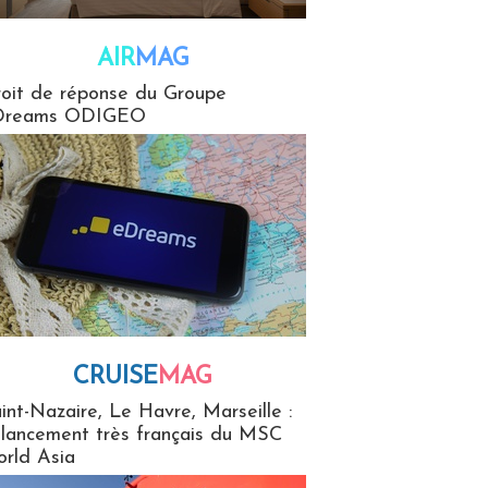
AIR
MAG
G
oit de réponse du Groupe
Dreams ODIGEO
CRUISE
MAG
MaG
int-Nazaire, Le Havre, Marseille :
 lancement très français du MSC
rld Asia