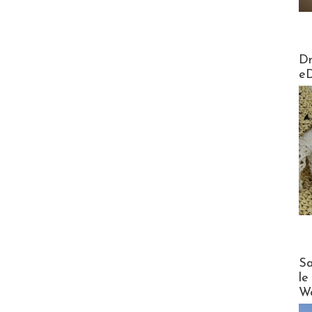
AirMa
Dr
e
Cruise
Sa
le
Wo