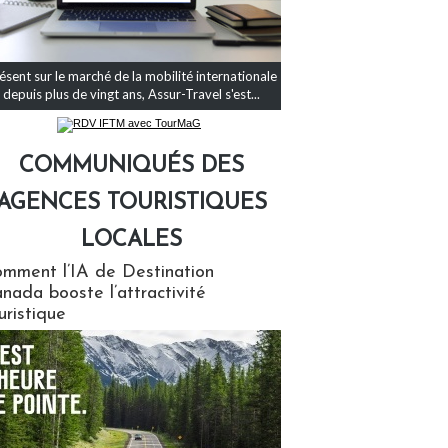
ésent sur le marché de la mobilité internationale
depuis plus de vingt ans, Assur-Travel s'est...
COMMUNIQUÉS DES
AGENCES TOURISTIQUES
LOCALES
qués des agences touristiques locales
mment l’IA de Destination
nada booste l’attractivité
uristique