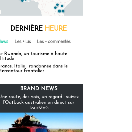
DERNIÈRE
HEURE
News
Les + lus
Les + commentés
e Rwanda, un tourisme à haute
ltitude
rance, Italie : randonnée dans le
ercantour frontalier
BRAND NEWS
Une route, des voix, un regard : suivez
l’Outback australien en direct sur
TourMaG