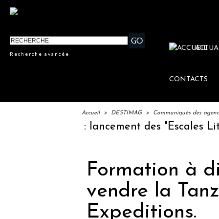
ACTUA
Recherche avancée
CONTACTS
Accueil
>
DESTIMAG
>
Communiqués des agences
IFTM : lancement des "Escales Littérai
Formation à d
vendre la Tan
Expeditions.