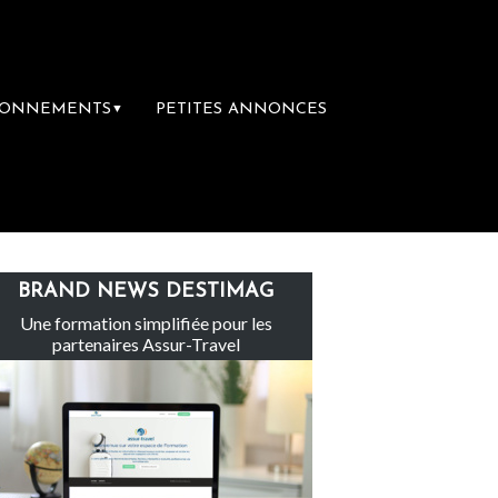
BONNEMENTS
PETITES ANNONCES
▼
roupe Sainte-Claire rachète Eden Tour
L’
BRAND NEWS DESTIMAG
Une formation simplifiée pour les
partenaires Assur-Travel