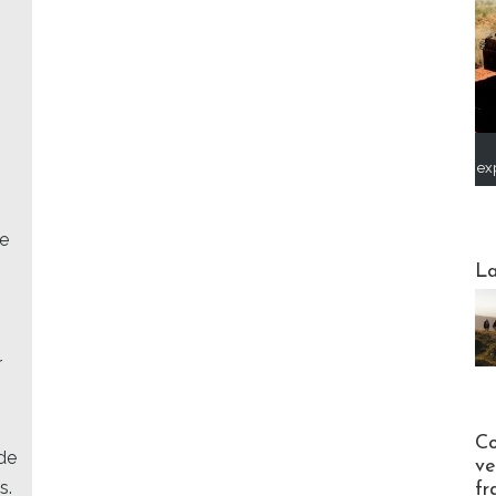
ex
ce
Webinai
La
r
Publi-n
Co
de
ve
s.
fr