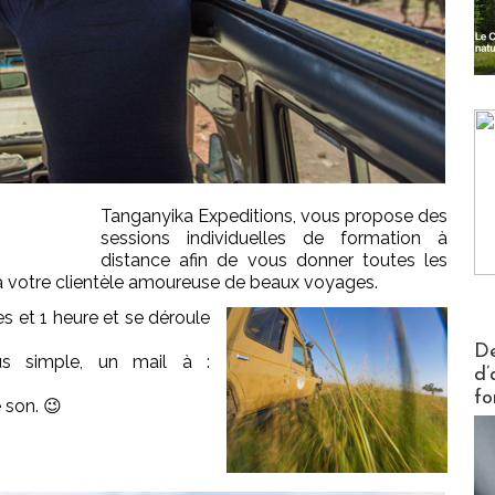
Tanganyika Expeditions, vous propose des
sessions individuelles de formation à
distance afin de vous donner toutes les
 à votre clientèle amoureuse de beaux voyages.
s et 1 heure et se déroule
Actus V
De
us simple, un mail à :
d’
fo
 son. 😉