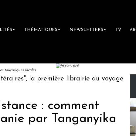
LITÉS
THÉMATIQUES
NEWSLETTERS
TV
A
▼
▼
▼
 touristiques locales
res", la première librairie du voyage
Le g
istance : comment
zanie par Tanganyika