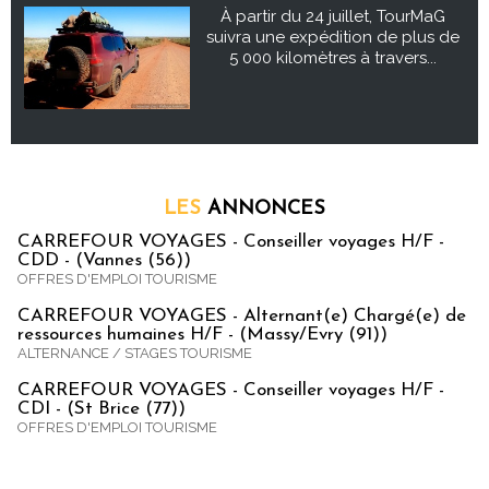
À partir du 24 juillet, TourMaG
suivra une expédition de plus de
5 000 kilomètres à travers...
LES
ANNONCES
CARREFOUR VOYAGES - Conseiller voyages H/F -
CDD - (Vannes (56))
OFFRES D'EMPLOI TOURISME
CARREFOUR VOYAGES - Alternant(e) Chargé(e) de
ressources humaines H/F - (Massy/Evry (91))
ALTERNANCE / STAGES TOURISME
CARREFOUR VOYAGES - Conseiller voyages H/F -
CDI - (St Brice (77))
OFFRES D'EMPLOI TOURISME