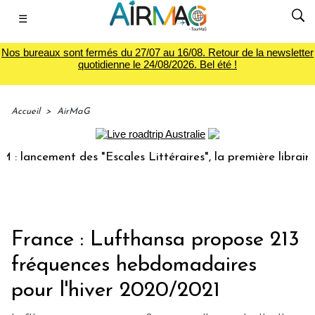
☰
Nos bureaux sont fermés du 27/07 au 16/08. Retour de la newsletter
quotidienne le 24/08/2026. Bel été !
Accueil
>
AirMaG
ncement des "Escales Littéraires", la première librairie du
France : Lufthansa propose 213
fréquences hebdomadaires
pour l'hiver 2020/2021