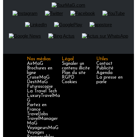
Nos médias
Légal
Utiles
AirMaG
Signaler un
Contact
Brochures en
contenu illicite
Publicité
ligne
Plan du site
Agenda
CruiseMaG
RGPD
La presse en
DestiMaG
Cookies
parle
Futuroscopie
La Travel Tech
LuxuryTravelMa
G
Partez en
France
TravelJobs
TravelManager
MaG
VoyageursMaG
Voyages