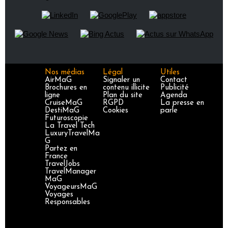
Nos médias
Légal
Utiles
AirMaG
Signaler un
Contact
Brochures en
contenu illicite
Publicité
ligne
Plan du site
Agenda
CruiseMaG
RGPD
La presse en
DestiMaG
Cookies
parle
Futuroscopie
La Travel Tech
LuxuryTravelMa
G
Partez en
France
TravelJobs
TravelManager
MaG
VoyageursMaG
Voyages
Responsables