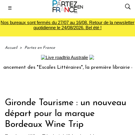
☰
Nos bureaux sont fermés du 27/07 au 16/08. Retour de la newsletter
quotidienne le 24/08/2026. Bel été !
Accueil
>
Partez en France
ment des "Escales Littéraires", la première librairie du vo
Gironde Tourisme : un nouveau
départ pour la marque
Bordeaux Wine Trip