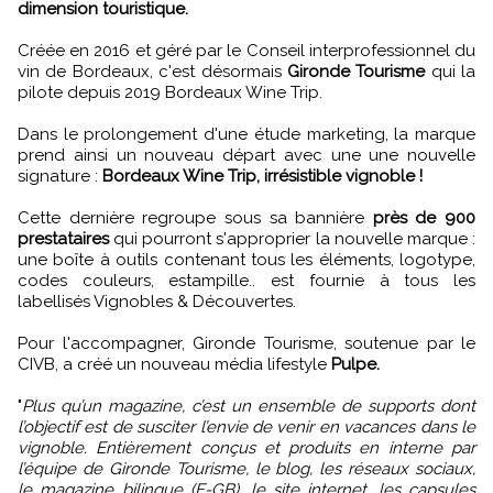
dimension touristique.
Créée en 2016 et géré par le Conseil interprofessionnel du
vin de Bordeaux, c'est désormais
Gironde Tourisme
qui la
pilote depuis 2019 Bordeaux Wine Trip.
Dans le prolongement d'une étude marketing, la marque
prend ainsi un nouveau départ avec une une nouvelle
signature :
Bordeaux Wine Trip, irrésistible vignoble !
Cette dernière regroupe sous sa bannière
près de 900
prestataires
qui pourront s'approprier la nouvelle marque :
une boîte à outils contenant tous les éléments, logotype,
codes couleurs, estampille.. est fournie à tous les
labellisés Vignobles & Découvertes.
Pour l'accompagner, Gironde Tourisme, soutenue par le
CIVB, a créé un nouveau média lifestyle
Pulpe.
"
Plus qu’un magazine, c’est un ensemble de supports dont
l’objectif est de susciter l’envie de venir en vacances dans le
vignoble. Entièrement conçus et produits en interne par
l’équipe de Gironde Tourisme, le blog, les réseaux sociaux,
le magazine bilingue (F-GB), le site internet, les capsules