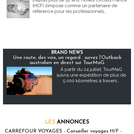
Depuis plus de 32 ans, Hôtels Circuits France
(HCF) s’impose comme un partenaire de
référence pour les professionnels...
BRAND NEWS
Une route, des voix, un regard : suivez l’Outback
australien en direct sur TourMaG
À partir du 24 juillet, TourMaG
suivra une expédition de plus de
5 000 kilomètres à travers...
LES
ANNONCES
CARREFOUR VOYAGES - Conseiller voyages H/F -