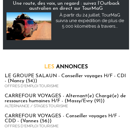
Une route, des voix, un regard : suivez l’Outback
australien en direct sur TourMaG
À partir du 24 juillet, TourMaG
suivra une expédition de plus de
5 000 kilomètres à travers...
LES
ANNONCES
LE GROUPE SALAUN - Conseiller voyages H/F - CDI
- (Nancy (54))
OFFRES D'EMPLOI TOURISME
CARREFOUR VOYAGES - Alternant(e) Chargé(e) de
ressources humaines H/F - (Massy/Evry (91))
ALTERNANCE / STAGES TOURISME
CARREFOUR VOYAGES - Conseiller voyages H/F -
CDD - (Vannes (56))
OFFRES D'EMPLOI TOURISME