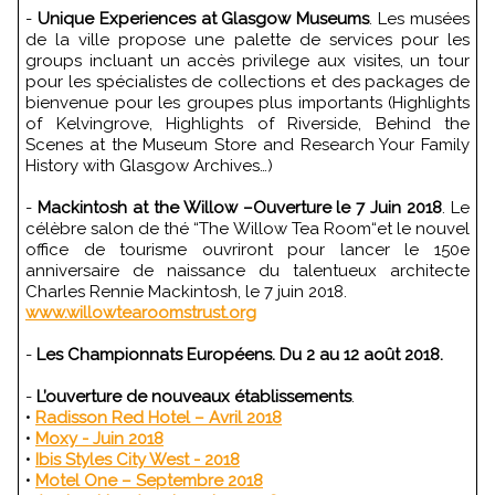
-
Unique Experiences at Glasgow Museums
. Les musées
de la ville propose une palette de services pour les
groups incluant un accès privilege aux visites, un tour
pour les spécialistes de collections et des packages de
bienvenue pour les groupes plus importants (Highlights
of Kelvingrove, Highlights of Riverside, Behind the
Scenes at the Museum Store and Research Your Family
History with Glasgow Archives…)
-
Mackintosh at the Willow –Ouverture le 7 Juin 2018
. Le
célèbre salon de thé “The Willow Tea Room“et le nouvel
office de tourisme ouvriront pour lancer le 150e
anniversaire de naissance du talentueux architecte
Charles Rennie Mackintosh, le 7 juin 2018.
www.willowtearoomstrust.org
-
Les Championnats Européens. Du 2 au 12 août 2018.
-
L’ouverture de nouveaux établissements
.
•
Radisson Red Hotel – Avril 2018
•
Moxy - Juin 2018
•
Ibis Styles City West - 2018
•
Motel One – Septembre 2018