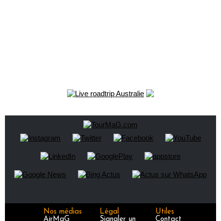
Nos médias
Légal
Utiles
AirMaG
Signaler un
Contact