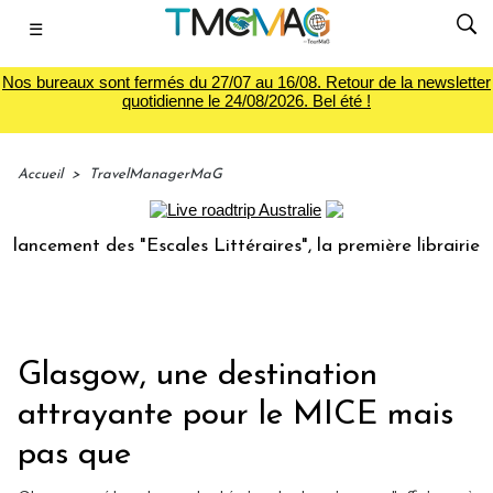
☰
Nos bureaux sont fermés du 27/07 au 16/08. Retour de la newsletter
quotidienne le 24/08/2026. Bel été !
Accueil
>
TravelManagerMaG
ment des "Escales Littéraires", la première librairie du voy
Glasgow, une destination
attrayante pour le MICE mais
pas que