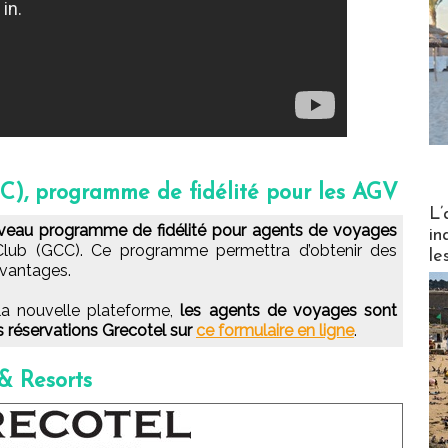
C), programme de fidélité pour les AGV
Partez
L’
veau programme de fidélité pour agents de voyages
in
Club (GCC). Ce programme permettra d’obtenir des
le
avantages.
la nouvelle plateforme,
les agents de voyages sont
es réservations Grecotel sur
ce formulaire en ligne
.
& Resorts