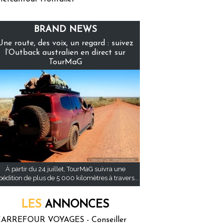
BRAND NEWS
Une route, des voix, un regard : suivez
l’Outback australien en direct sur
TourMaG
À partir du 24 juillet, TourMaG suivra une
pédition de plus de 5 000 kilomètres à travers...
LES
ANNONCES
ARREFOUR VOYAGES - Conseiller