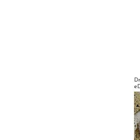
AirMa
Dr
e