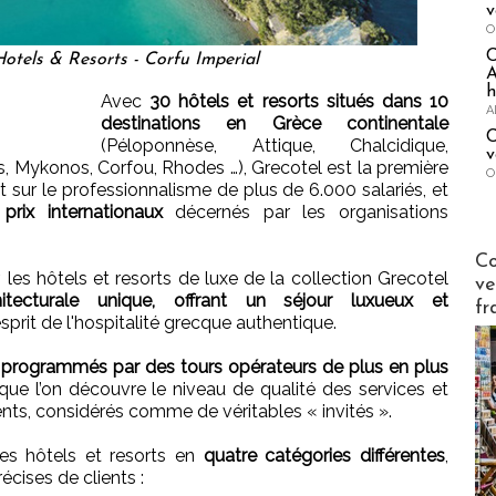
v
O
otels & Resorts - Corfu Imperial
A
h
Avec
30 hôtels et resorts situés dans 10
A
destinations en Grèce continentale
C
(Péloponnèse, Attique, Chalcidique,
v
s, Mykonos, Corfou, Rhodes …), Grecotel est la première
O
t sur le professionnalisme de plus de 6.000 salariés, et
rix internationaux
décernés par les organisations
Publi-n
Co
es hôtels et resorts de luxe de la collection Grecotel
ve
itecturale unique, offrant un séjour luxueux et
fr
’esprit de l'hospitalité grecque authentique.
t programmés par des tours opérateurs de plus en plus
que l’on découvre le niveau de qualité des services et
ients, considérés comme de véritables « invités ».
ses hôtels et resorts en
quatre catégories différentes
,
cises de clients :