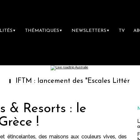
LITÉS
THÉMATIQUES
NEWSLETTERS
TV
A
▼
▼
▼
M : lancement des "Escales Littéraires", la pr
s & Resorts : le
Grèce !
L
a
F
 et étincelantes, des maisons aux couleurs vives, des
M