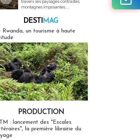
travers ses paysages contrastés,
montagnes imposantes,...
DESTI
MAG
MAG
 Rwanda, un tourisme à haute
titude
PRODUCTION
ion
TM : lancement des "Escales
ttéraires", la première librairie du
oyage