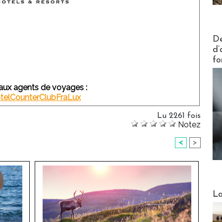
Actus V
De
d’
fo
ux agents de voyages :
elCounterClubFraLux
Lu 2261 fois
Notez
<
>
Webinai
La