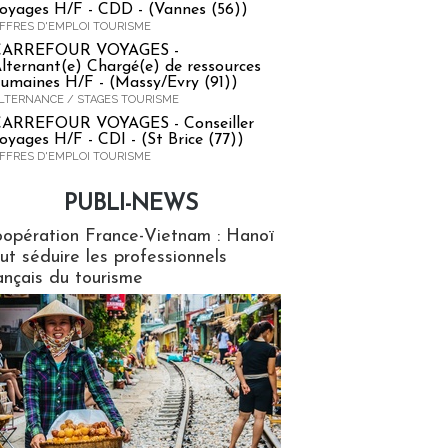
oyages H/F - CDD - (Vannes (56))
FFRES D'EMPLOI TOURISME
CARREFOUR VOYAGES -
lternant(e) Chargé(e) de ressources
umaines H/F - (Massy/Evry (91))
LTERNANCE / STAGES TOURISME
ARREFOUR VOYAGES - Conseiller
oyages H/F - CDI - (St Brice (77))
FFRES D'EMPLOI TOURISME
PUBLI-NEWS
ews
opération France-Vietnam : Hanoï
ut séduire les professionnels
ançais du tourisme