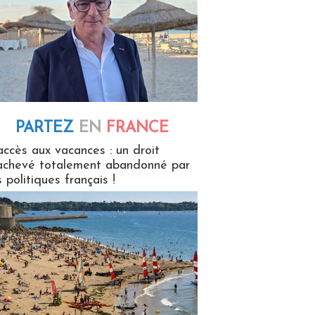
PARTEZ
EN
FRANCE
 en France
accès aux vacances : un droit
achevé totalement abandonné par
s politiques français !