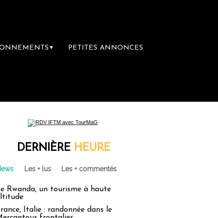
BONNEMENTS
PETITES ANNONCES
▼
emière librairie du voyage
Le groupe Sain
DERNIÈRE
HEURE
News
Les + lus
Les + commentés
e Rwanda, un tourisme à haute
ltitude
rance, Italie : randonnée dans le
ercantour frontalier