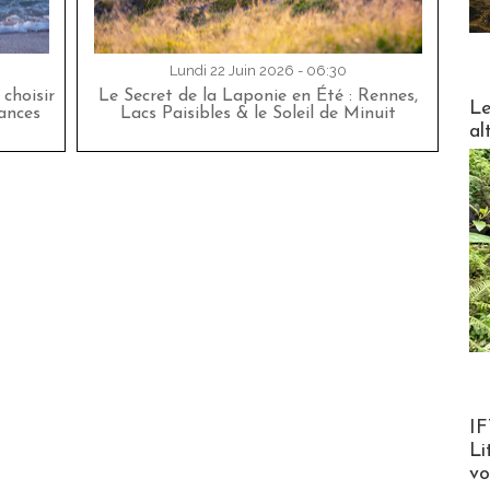
Lundi 22 Juin 2026 - 06:30
choisir
Le Secret de la Laponie en Été : Rennes,
DESTI
Le
cances
Lacs Paisibles & le Soleil de Minuit
al
Product
IF
Li
v