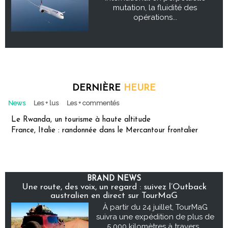
mutation, la fluidité des
opérations...
DERNIÈRE
HEURE
News
Les + lus
Les + commentés
Le Rwanda, un tourisme à haute altitude
France, Italie : randonnée dans le Mercantour frontalier
BRAND NEWS
Une route, des voix, un regard : suivez l’Outback
australien en direct sur TourMaG
À partir du 24 juillet, TourMaG
suivra une expédition de plus de
5 000 kilomètres à travers...