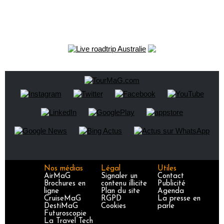
Nos médias
Légal
Utiles
AirMaG
Signaler un
Contact
Brochures en
contenu illicite
Publicité
ligne
Plan du site
Agenda
CruiseMaG
RGPD
La presse en
DestiMaG
Cookies
parle
Futuroscopie
La Travel Tech