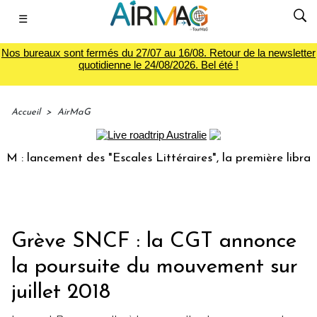
☰
Nos bureaux sont fermés du 27/07 au 16/08. Retour de la newsletter
quotidienne le 24/08/2026. Bel été !
Accueil
>
AirMaG
lancement des "Escales Littéraires", la première librairie d
Grève SNCF : la CGT annonce
la poursuite du mouvement sur
juillet 2018