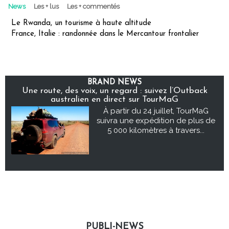
News
Les + lus
Les + commentés
Le Rwanda, un tourisme à haute altitude
France, Italie : randonnée dans le Mercantour frontalier
BRAND NEWS
Une route, des voix, un regard : suivez l’Outback
australien en direct sur TourMaG
À partir du 24 juillet, TourMaG
suivra une expédition de plus de
5 000 kilomètres à travers...
PUBLI-NEWS