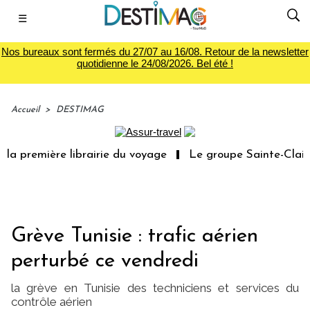
☰
Nos bureaux sont fermés du 27/07 au 16/08. Retour de la newsletter
quotidienne le 24/08/2026. Bel été !
Accueil
>
DESTIMAG
la première librairie du voyage
Le groupe Sainte-Claire 
Grève Tunisie : trafic aérien
perturbé ce vendredi
la grève en Tunisie des techniciens et services du
contrôle aérien