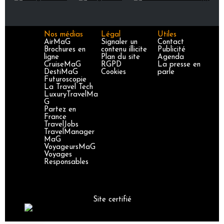
Nos médias
Légal
Utiles
AirMaG
Signaler un
Contact
Brochures en
contenu illicite
Publicité
ligne
Plan du site
Agenda
CruiseMaG
RGPD
La presse en
DestiMaG
Cookies
parle
Futuroscopie
La Travel Tech
LuxuryTravelMa
G
Partez en
France
TravelJobs
TravelManager
MaG
VoyageursMaG
Voyages
Responsables
Site certifié