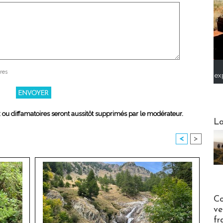
res
ex
x ou diffamatoires seront aussitôt supprimés par le modérateur.
Webinai
La
<
>
Publi-n
Co
ve
fr