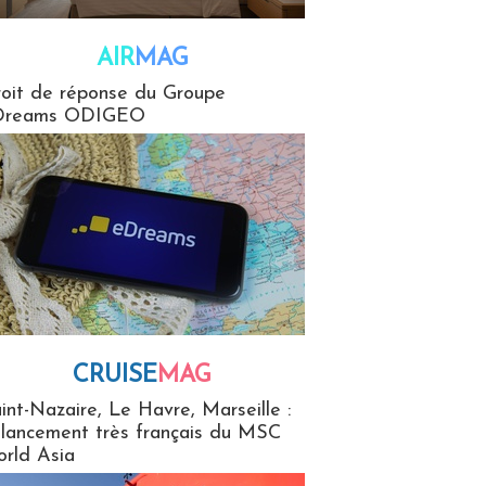
AIR
MAG
G
oit de réponse du Groupe
Dreams ODIGEO
CRUISE
MAG
MaG
int-Nazaire, Le Havre, Marseille :
 lancement très français du MSC
rld Asia