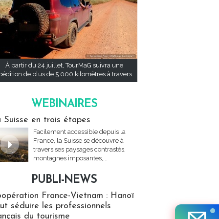
À partir du 24 juillet, TourMaG suivra une
pédition de plus de 5 000 kilomètres à travers...
WEBINAIRES
res
 Suisse en trois étapes
Facilement accessible depuis la
France, la Suisse se découvre à
travers ses paysages contrastés,
montagnes imposantes,...
PUBLI-NEWS
ews
opération France-Vietnam : Hanoï
ut séduire les professionnels
ançais du tourisme