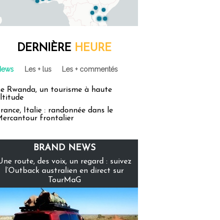
DERNIÈRE
HEURE
News
Les + lus
Les + commentés
e Rwanda, un tourisme à haute
ltitude
rance, Italie : randonnée dans le
ercantour frontalier
BRAND NEWS
Une route, des voix, un regard : suivez
l’Outback australien en direct sur
TourMaG