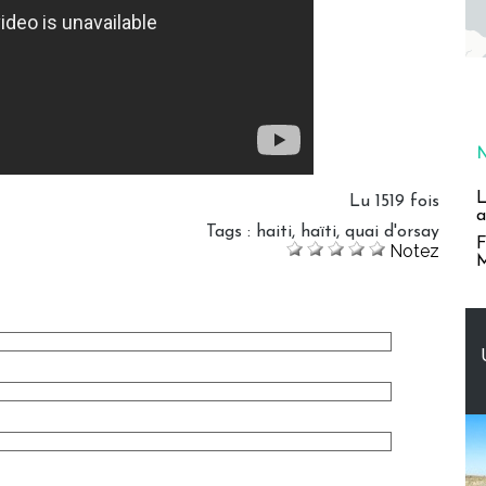
L
Lu 1519 fois
a
Tags
:
haiti
,
haïti
,
quai d'orsay
F
Notez
M