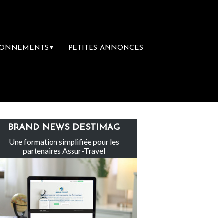
BONNEMENTS
PETITES ANNONCES
▼
Le groupe Sainte-Claire rachète Eden To
BRAND NEWS DESTIMAG
Une formation simplifiée pour les
partenaires Assur-Travel