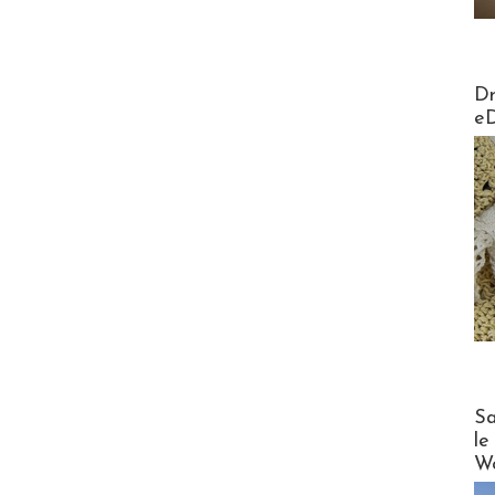
AirMa
Dr
e
Cruise
Sa
le
Wo