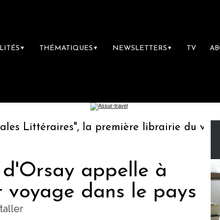
LITÉS
THÉMATIQUES
NEWSLETTERS
TV
A
▼
▼
▼
Littéraires", la première librairie du voyage
i d'Orsay appelle à
t voyage dans le pays
taller