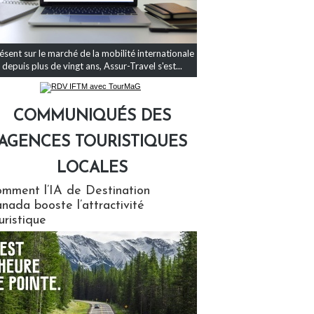
ésent sur le marché de la mobilité internationale
depuis plus de vingt ans, Assur-Travel s'est...
COMMUNIQUÉS DES
AGENCES TOURISTIQUES
LOCALES
qués des agences touristiques locales
mment l’IA de Destination
nada booste l’attractivité
uristique