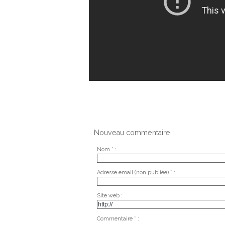
Nouveau commentaire :
Nom * :
Adresse email (non publiée) * :
Site web :
Commentaire * :