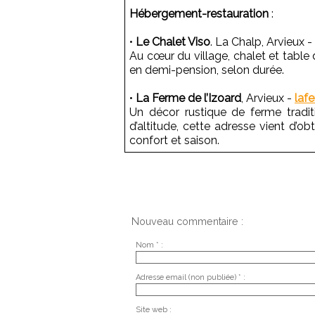
Hébergement-restauration
:
•
Le Chalet Viso
. La Chalp, Arvieux -
Au cœur du village, chalet et table 
en demi-pension, selon durée.
•
La Ferme de l’Izoard
, Arvieux -
lafe
Un décor rustique de ferme traditi
d’altitude, cette adresse vient d’ob
confort et saison.
Nouveau commentaire :
Nom * :
Adresse email (non publiée) * :
Site web :