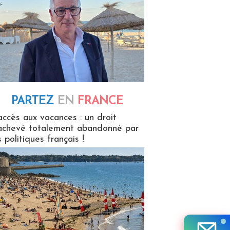
PARTEZ
EN
FRANCE
 en France
accès aux vacances : un droit
achevé totalement abandonné par
s politiques français !