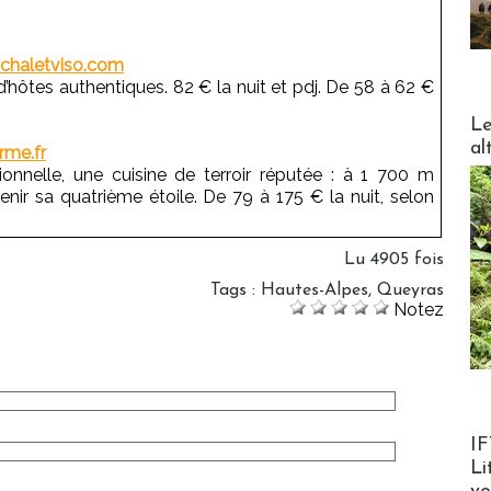
chaletviso.com
d’hôtes authentiques. 82 € la nuit et pdj. De 58 à 62 €
DESTI
Le
al
rme.fr
onnelle, une cuisine de terroir réputée : à 1 700 m
tenir sa quatrième étoile. De 79 à 175 € la nuit, selon
Lu 4905 fois
Tags
:
Hautes-Alpes
,
Queyras
Notez
Product
IF
Li