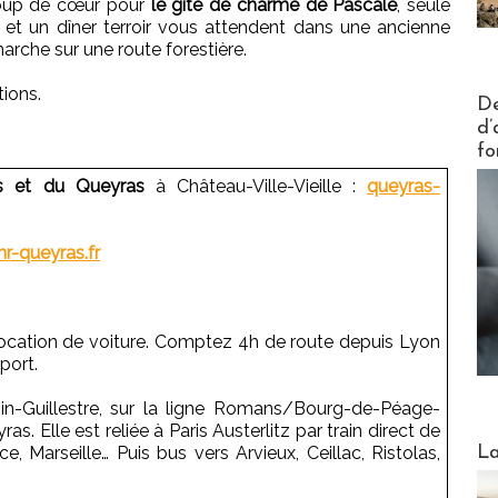
 coup de cœur pour
le gîte de charme de Pascale
, seule
 et un dîner terroir vous attendent dans une ancienne
arche sur une route forestière.
tions.
Actus V
De
d’
fo
is et du Queyras
à Château-Ville-Vieille :
queyras-
nr-queyras.fr
 location de voiture. Comptez 4h de route depuis Lyon
port.
in-Guillestre, sur la ligne Romans/Bourg-de-Péage-
s. Elle est reliée à Paris Austerlitz par train direct de
Webinai
La
ce, Marseille… Puis bus vers Arvieux, Ceillac, Ristolas,