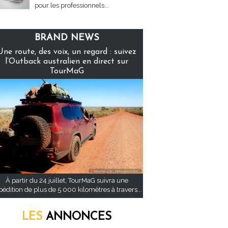
pour les professionnels...
BRAND NEWS
Une route, des voix, un regard : suivez
l’Outback australien en direct sur
TourMaG
À partir du 24 juillet, TourMaG suivra une
pédition de plus de 5 000 kilomètres à travers...
LES
ANNONCES