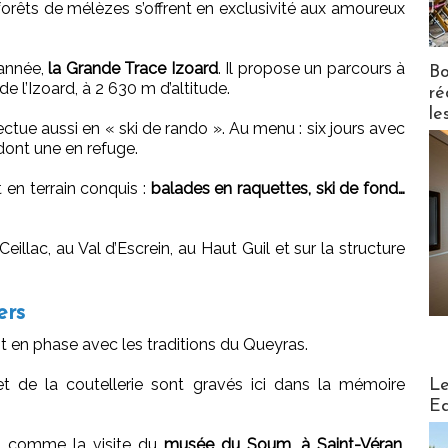
forêts de mélèzes s’offrent en exclusivité aux amoureux
 année,
la Grande Trace Izoard
. Il propose un parcours à
Bo
de l’Izoard, à 2 630 m d’altitude.
ré
le
ectue aussi en « ski de rando ». Au menu : six jours avec
dont une en refuge.
t en terrain conquis :
balades en raquettes, ski de fond…
Ceillac, au Val d’Escrein, au Haut Guil et sur la structure
ers
ont en phase avec les traditions du Queyras.
Distribu
 et de la coutellerie sont gravés ici dans la mémoire
Le
Ed
nt, comme la visite du
musée du Soum, à Saint-Véran
,