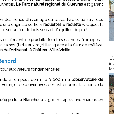
utrefois.
Le Parc naturel régional du Queyras
est garant
 des zones d’hivernage du tétras-lyre et au suivi des
c une originale sortie «
raquettes & raclette
». Objectif :
re sur un feu de bois secs et d’aiguilles de pin !
as est fervent de
produits fermiers
(viandes, fromages -
saines (tarte aux myrtilles, glace à la fleur de mélèze,
n de l’Artisanat, à Château-Ville-Vieille
.
Partez
L’
Renard
in
le
tour aux valeurs fondamentales.
rando », on peut dormir à 3 000 m à
l’observatoire de
t-Véran, et découvrir avec des astronomes la beauté du
refuge de la Blanche
, à 2 500 m, après une marche en