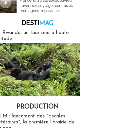
France, la Suisse se découvre à
travers ses paysages contrastés,
montagnes imposantes,...
DESTI
MAG
MAG
 Rwanda, un tourisme à haute
titude
PRODUCTION
ion
TM : lancement des "Escales
ttéraires", la première librairie du