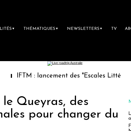
LITÉS
THÉMATIQUES
NEWSLETTERS
TV
A
▼
▼
▼
M : lancement des "Escales Littéraires", la pr
 le Queyras, des
rnales pour changer du
L
a
F
M