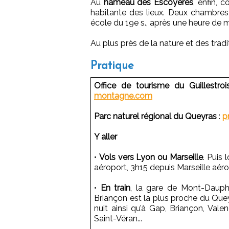
Au
hameau des Escoyères
, enfin,
habitante des lieux. Deux chambres
école du 19e s., après une heure de m
Au plus près de la nature et des tradi
Pratique
Office de tourisme du Guillestro
montagne.com
Parc naturel régional du Queyras
:
p
Y aller
•
Vols vers Lyon ou Marseille
. Puis
aéroport, 3h15 depuis Marseille aéro
•
En train
, la gare de Mont-Dauph
Briançon est la plus proche du Queyra
nuit ainsi qu’à Gap, Briançon, Valen
Saint-Véran...