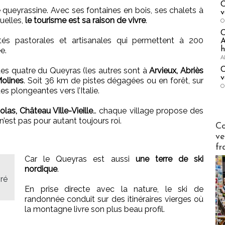
C
té queyrassine. Avec ses fontaines en bois, ses chalets à
v
ruelles,
le tourisme est sa raison de vivre
.
O
s pastorales et artisanales qui permettent à 200
A
h
e.
A
C
des quatre du Queyras (les autres sont à
Arvieux, Abriès
v
olines
. Soit 36 km de pistes dégagées ou en forêt, sur
O
s plongeantes vers l’Italie.
tolas, Château Ville-Vieille
… chaque village propose des
 n’est pas pour autant toujours roi.
Publi-n
Co
ve
fr
Car le Queyras est aussi
une terre de ski
nordique
.
iré
En prise directe avec la nature, le ski de
randonnée conduit sur des itinéraires vierges où
la montagne livre son plus beau profil.