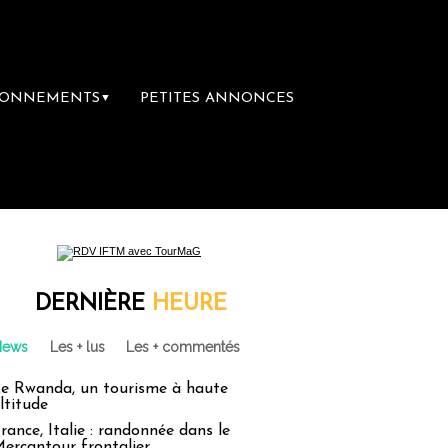
BONNEMENTS
PETITES ANNONCES
▼
emière librairie du voyage
Le groupe Sain
DERNIÈRE
HEURE
News
Les + lus
Les + commentés
e Rwanda, un tourisme à haute
ltitude
rance, Italie : randonnée dans le
ercantour frontalier