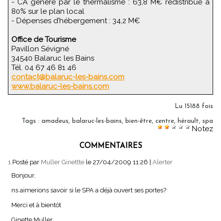
- CA généré par le thermalisme : 63,8 M€ redistribué à
80% sur le plan local
- Dépenses d’hébergement : 34,2 M€
Office de Tourisme
Pavillon Sévigné
34540 Balaruc les Bains
Tél. 04 67 46 81 46
contact@balaruc-les-bains.com
www.balaruc-les-bains.com
Lu 15188 fois
Tags
:
amadeus
,
balaruc-les-bains
,
bien-être
,
centre
,
hérault
,
spa
Notez
COMMENTAIRES
1.
Posté par
Muller Ginettte
le 27/04/2009 11:26
|
Alerter
Bonjour,
ns aimerions savoir si le SPA a déjà ouvert ses portes?
Merci et à bientòt
Ginette Muller