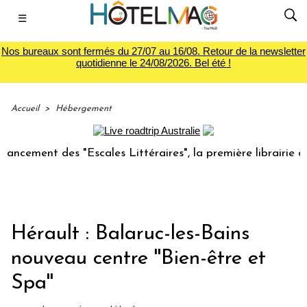
☰
Nos bureaux sont fermés du 27/07 au 16/08. Retour de la newsletter
quotidienne le 24/08/2026. Bel été !
Accueil
>
Hébergement
ment des "Escales Littéraires", la première librairie du voy
Hérault : Balaruc-les-Bains
nouveau centre ''Bien-être et
Spa''