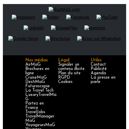
Nos médias
Légal
Utiles
AirMaG
Signaler un
Contact
Brochures en
contenu illicite
Publicité
ligne
Plan du site
Agenda
CruiseMaG
RGPD
La presse en
DestiMaG
Cookies
parle
Futuroscopie
La Travel Tech
LuxuryTravelMa
G
Partez en
France
TravelJobs
TravelManager
MaG
VoyageursMaG