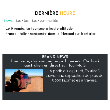
DERNIÈRE
HEURE
News
Les + lus
Les + commentés
Le Rwanda, un tourisme à haute altitude
France, Italie : randonnée dans le Mercantour frontalier
BRAND NEWS
Une route, des voix, un regard : suivez l’Outback
australien en direct sur TourMaG
À partir du 24 juillet, TourMaG
suivra une expédition de plus de
5 000 kilomètres à travers...