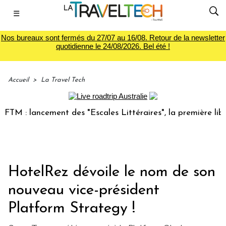
☰
Nos bureaux sont fermés du 27/07 au 16/08. Retour de la newsletter
quotidienne le 24/08/2026. Bel été !
Accueil
>
La Travel Tech
 : lancement des "Escales Littéraires", la première librairi
HotelRez dévoile le nom de son
nouveau vice-président
Platform Strategy !