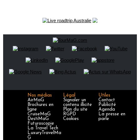
Nos médias
Légal
Utiles
AirMaG
Signaler un
Contact
Brochures en
contenu illicite
Publicité
ligne
Plan du site
Agenda
CruiseMaG
RGPD
La presse en
DestiMaG
Cookies
parle
Futuroscopie
La Travel Tech
LuxuryTravelMa
G