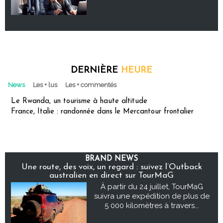
DERNIÈRE
HEURE
News
Les + lus
Les + commentés
Le Rwanda, un tourisme à haute altitude
France, Italie : randonnée dans le Mercantour frontalier
BRAND NEWS
Une route, des voix, un regard : suivez l’Outback
australien en direct sur TourMaG
À partir du 24 juillet, TourMaG
suivra une expédition de plus de
5 000 kilomètres à travers...