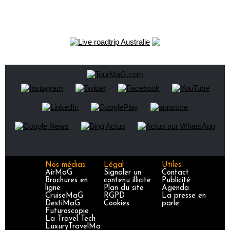
Nos médias
Légal
Utiles
AirMaG
Signaler un
Contact
Brochures en
contenu illicite
Publicité
ligne
Plan du site
Agenda
CruiseMaG
RGPD
La presse en
DestiMaG
Cookies
parle
Futuroscopie
La Travel Tech
LuxuryTravelMa