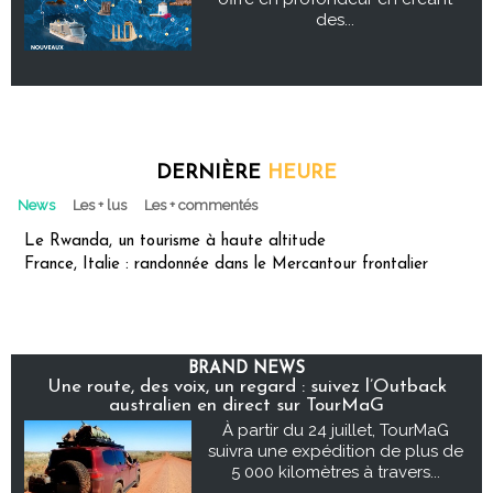
des...
DERNIÈRE
HEURE
News
Les + lus
Les + commentés
Le Rwanda, un tourisme à haute altitude
France, Italie : randonnée dans le Mercantour frontalier
BRAND NEWS
Une route, des voix, un regard : suivez l’Outback
australien en direct sur TourMaG
À partir du 24 juillet, TourMaG
suivra une expédition de plus de
5 000 kilomètres à travers...