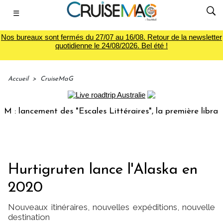
☰
Nos bureaux sont fermés du 27/07 au 16/08. Retour de la newsletter
quotidienne le 24/08/2026. Bel été !
Accueil
>
CruiseMaG
ancement des "Escales Littéraires", la première librairie du
Hurtigruten lance l'Alaska en
2020
Nouveaux itinéraires, nouvelles expéditions, nouvelle
destination