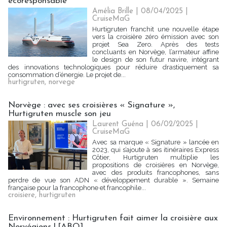
écoresponsable
Amélia Brille
| 08/04/2025
|
CruiseMaG
Hurtigruten franchit une nouvelle étape
vers la croisière zéro émission avec son
projet Sea Zero. Après des tests
concluants en Norvège, l’armateur affine
le design de son futur navire, intégrant
des innovations technologiques pour réduire drastiquement sa
consommation d’énergie. Le projet de...
hurtigruten
,
norvege
Norvège : avec ses croisières « Signature »,
Hurtigruten muscle son jeu
Laurent Guéna
| 06/02/2025
|
CruiseMaG
Avec sa marque « Signature » lancée en
2023, qui s’ajoute à ses itinéraires Express
Côtier, Hurtigruten multiplie les
propositions de croisières en Norvège,
avec des produits francophones, sans
perdre de vue son ADN « développement durable ». Semaine
française pour la francophone et francophile...
croisiere
,
hurtigruten
Environnement : Hurtigruten fait aimer la croisière aux
Norvégiens ! [ABO]