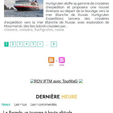
Hurtigruten étoffe sa gamme de croisières
d'expédition et proposera une nouvel
itinéraire au départ de la Norvège vers la
mer Blanche de Russie. Hurtigruten
Expeditions lancera des croisières
d'expédition vers la mer Blanche de Russie, avec exploration de
Mourmansk, des îles Solovki classées par...
croisiere
,
croisière
,
hurtigruten
,
russie
1
2
3
4
5
»
...
6
DERNIÈRE
HEURE
News
Les + lus
Les + commentés
Le Rwanda, un tourisme à haute altitude