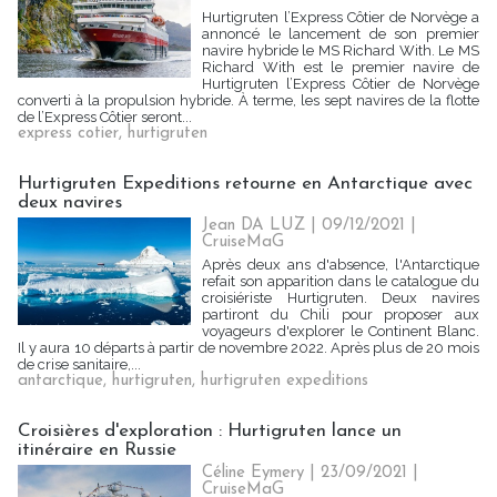
Hurtigruten l’Express Côtier de Norvège a
annoncé le lancement de son premier
navire hybride le MS Richard With. Le MS
Richard With est le premier navire de
Hurtigruten l’Express Côtier de Norvège
converti à la propulsion hybride. À terme, les sept navires de la flotte
de l’Express Côtier seront...
express cotier
,
hurtigruten
Hurtigruten Expeditions retourne en Antarctique avec
deux navires
Jean DA LUZ
| 09/12/2021
|
CruiseMaG
Après deux ans d'absence, l'Antarctique
refait son apparition dans le catalogue du
croisiériste Hurtigruten. Deux navires
partiront du Chili pour proposer aux
voyageurs d'explorer le Continent Blanc.
Il y aura 10 départs à partir de novembre 2022. Après plus de 20 mois
de crise sanitaire,...
antarctique
,
hurtigruten
,
hurtigruten expeditions
Croisières d'exploration : Hurtigruten lance un
itinéraire en Russie
Céline Eymery
| 23/09/2021
|
CruiseMaG