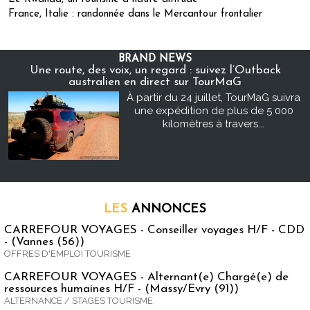
France, Italie : randonnée dans le Mercantour frontalier
BRAND NEWS
Une route, des voix, un regard : suivez l’Outback
australien en direct sur TourMaG
À partir du 24 juillet, TourMaG suivra
une expédition de plus de 5 000
kilomètres à travers...
LES
ANNONCES
CARREFOUR VOYAGES - Conseiller voyages H/F - CDD
- (Vannes (56))
OFFRES D'EMPLOI TOURISME
CARREFOUR VOYAGES - Alternant(e) Chargé(e) de
ressources humaines H/F - (Massy/Evry (91))
ALTERNANCE / STAGES TOURISME