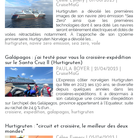
Céline Eymery
| 07/06/2023
|
CruiseMaG
Hurtigruten a dévoilé les premières
images de son navire zéro émission "Sea
Zero" ainsi que les premières
technologies dont il sera doté. Les navires
seront entièrement électriques et dotés de
voiles rétractables notamment. À l'approche de son 130ème
anniversaire, Hurtigruten Norvège a dévoilé les...
hurtigruten
,
navire zero emission
,
sea zero
,
voile
Galápagos : j’ai testé pour vous la croisière-expédition
sur le Santa Cruz ll (Hurtigruten)
PAULA BOYER
| 21/04/2023
|
CruiseMaG
L’Expresss côtier norvégien Hurtigruten
qui fête en 2023 ses 130 ans, se diversifie
depuis quelques années dans les
croisières-expéditions. Il a désormais à
son catalogue une croisière d’expédition
sur l’archipel des Galápagos, province appartenant à l’Equateur, suite
au rachat de 24,9 % d’un...
croisiere
,
expedition
,
galapagos
,
hurtigruten
Hurtigruten : "circuit et croisière, le meilleur des deux
mondes"
Céline Eymery
| 05/04/2023
|