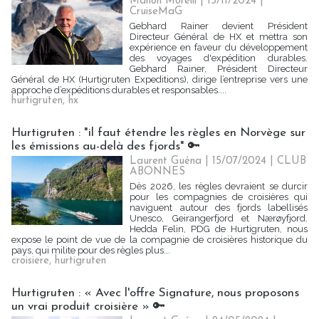
Manon Morelli
| 13/11/2024
|
CruiseMaG
Gebhard Rainer devient Président
Directeur Général de HX et mettra son
expérience en faveur du développement
des voyages d'expédition durables.
Gebhard Rainer, Président Directeur
Général de HX (Hurtigruten Expeditions), dirige l’entreprise vers une
approche d’expéditions durables et responsables....
hurtigruten
,
hx
Hurtigruten : "il faut étendre les règles en Norvège sur
les émissions au-delà des fjords" 🔑
Laurent Guéna
| 15/07/2024
|
CLUB
ABONNES
Dès 2026, les règles devraient se durcir
pour les compagnies de croisières qui
naviguent autour des fjords labellisés
Unesco, Geirangerfjord et Nærøyfjord.
Hedda Felin, PDG de Hurtigruten, nous
expose le point de vue de la compagnie de croisières historique du
pays, qui milite pour des règles plus...
croisiere
,
hurtigruten
Hurtigruten : « Avec l'offre Signature, nous proposons
un vrai produit croisière » 🔑