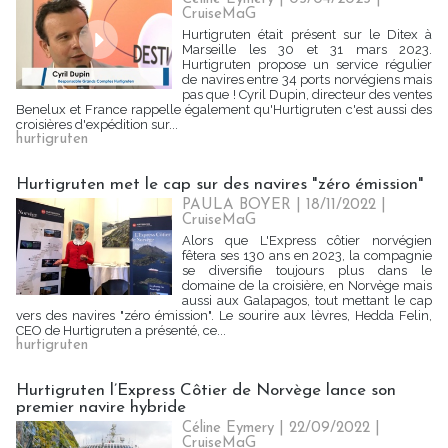
CruiseMaG
Hurtigruten était présent sur le Ditex à
Marseille les 30 et 31 mars 2023.
Hurtigruten propose un service régulier
de navires entre 34 ports norvégiens mais
pas que ! Cyril Dupin, directeur des ventes
Benelux et France rappelle également qu'Hurtigruten c'est aussi des
croisières d'expédition sur...
hurtigruten
Hurtigruten met le cap sur des navires "zéro émission"
PAULA BOYER
| 18/11/2022
|
CruiseMaG
Alors que L'Express côtier norvégien
fêtera ses 130 ans en 2023, la compagnie
se diversifie toujours plus dans le
domaine de la croisière, en Norvège mais
aussi aux Galapagos, tout mettant le cap
vers des navires "zéro émission". Le sourire aux lèvres, Hedda Felin,
CEO de Hurtigruten a présenté, ce...
hurtigruten
Hurtigruten l’Express Côtier de Norvège lance son
premier navire hybride
Céline Eymery
| 22/09/2022
|
CruiseMaG