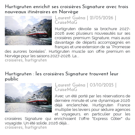
Hurtigruten enrichit ses croisières Signature avec trois
nouveaux itinéraires en Norvège
Laurent Guéna
| 21/05/2026
|
CruiseMaG
Hurtigruten dévoile sa brochure 2027-
2028 avec plusieurs nouveautés sur ses
croisières premium Signature, mais aussi
davantage de départs accompagnés en
français et une extension de sa “Promesse
des aurores boréales”. Hurtigruten muscle son offre premium en
Norvège pour les saisons 2027-2028. La...
croisieres
,
hurtigruten
Hurtigruten : les croisières Signature trouvent leur
public
Laurent Guéna
| 03/10/2025
|
CruiseMaG
Avec un été porté par les réservations de
dernière minute et une dynamique 2026
déjà enclenchée, Hurtigruten France
multiplie les leviers pour séduire agences
et voyageurs, en particulier pour les
croisières Signature qui enrichissent l'offre "Express Côtier" du
voyagiste. Un été solide, 2026 déjà...
croisieres
,
hurtigruten