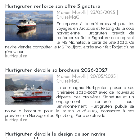
Hurtigruten renforce son offre Signature
Manon Morelli
| 23/05/2025
|
CruiseMaG
En réponse à l’intérêt croissant pour les
voyages en Arctique et le long de la côte
norvégienne, Hurtigruten prévoit de
renforcer sa flotte Signature en intégrant
le MS Midnatsol à partir de l’été 2026. Ce
navire viendra compléter le MS Trollfjord, après avoir fait l’objet d’une
rénovation...
hurtigruten
Hurtigruten dévoile sa brochure 2026-2027
Manon Morelli
| 20/05/2025
|
CruiseMaG
La compagnie Hurtigruten présente ses
itinéraires 2026-2027 avec de nouveaux
départs, des croisières Signature et un
engagement renforcé pour
l’environnement. Hurtigruten publie sa
nouvelle brochure pour la saison 2026-2027, consacrée à ses
croisières en Norvège et au Spitzberg. Forte de plus de...
hurtigruten
Hurtigruten dévoile le design de son navire