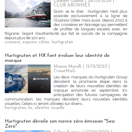
Laurent Guéna
| 24/05/2024
|
CLUB ABONNES
Qu’on se le dise : Hurtigruten n’est plus
associée exclusivement à la ligne de
l’Express Côtier mais aussi, depuis 2023 à
des croisières en Norvège qui permettent
de profiter de longues escales avec, en
filigrane, l’esprit d’authenticité qui fait le succès de la compagnie
depuis plus de 120 ans....
croisiere
,
express côtier
,
hurtigruten
Hurtigruten et HX font évoluer leur identité de
marque
Manon Morelli
| 15/12/2023
|
CruiseMaG
Les deux marques du Hurtigruten Group
dévoilent la prochaine étape dans la
création de leurs nouvelles identités de
marque annoncée en septembre. En
anticipation des futures campagnes de
communication, les marques dévoilent leurs nouvelles identités
visuelles. Celles-ci seront utilisées sur divers...
hurtigruten
,
hx
,
identite visuelle
Hurtigruten dévoile son navire zéro émission "Sea
Zero"