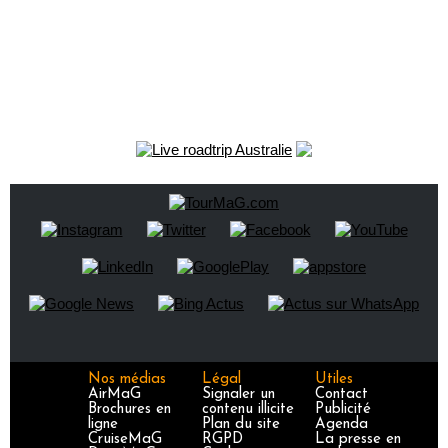
Nos médias
Légal
Utiles
AirMaG
Signaler un
Contact
Brochures en
contenu illicite
Publicité
ligne
Plan du site
Agenda
CruiseMaG
RGPD
La presse en