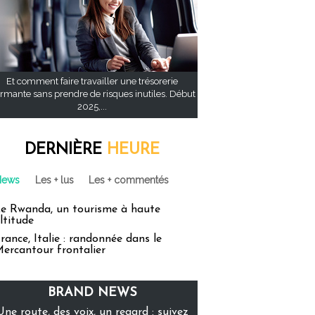
Et comment faire travailler une trésorerie
rmante sans prendre de risques inutiles. Début
2025,...
DERNIÈRE
HEURE
News
Les + lus
Les + commentés
e Rwanda, un tourisme à haute
ltitude
rance, Italie : randonnée dans le
ercantour frontalier
BRAND NEWS
Une route, des voix, un regard : suivez