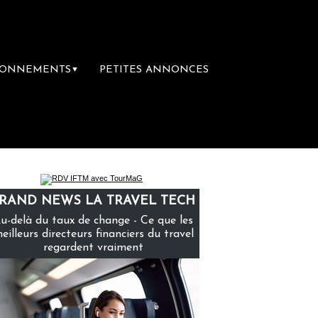
BONNEMENTS
PETITES ANNONCES
▼
mière librairie du voyage
Le groupe Sainte
RAND NEWS LA TRAVEL TECH
u-delà du taux de change - Ce que les
eilleurs directeurs financiers du travel
regardent vraiment