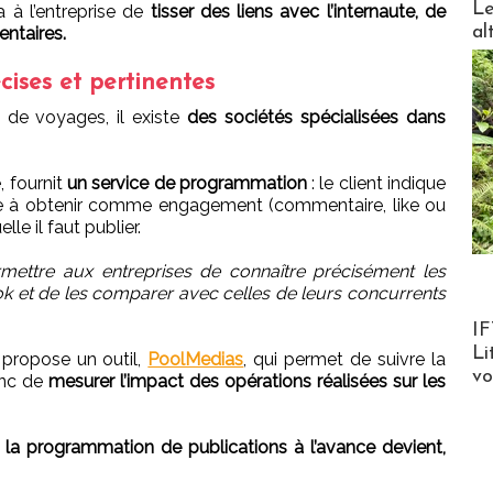
Le
a à l’entreprise de
tisser des liens avec l’internaute, de
al
ntaires.
ises et pertinentes
e de voyages, il existe
des sociétés spécialisées dans
 fournit
un service de programmation
: le client indique
erche à obtenir comme engagement (commentaire, like ou
lle il faut publier.
mettre aux entreprises de connaître précisément les
 et de les comparer avec celles de leurs concurrents
Product
IF
Li
propose un outil,
PoolMedias
, qui permet de suivre la
v
onc de
mesurer l’impact des opérations réalisées sur les
,
la programmation de publications à l’avance devient,