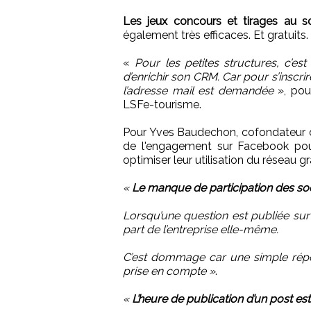
Les jeux concours et tirages au s
également très efficaces. Et gratuits.
«
Pour les petites structures, c’es
d’enrichir son CRM. Car pour s’inscrir
l’adresse mail est demandée
», pou
LSFe-tourisme.
Pour Yves Baudechon, cofondateur
de l'engagement sur Facebook pour
optimiser leur utilisation du réseau g
«
Le manque de participation des soc
Lorsqu’une question est publiée sur 
part de l’entreprise elle-même.
C’est dommage car une simple répon
prise en compte »
.
«
L’heure de publication d’un post e