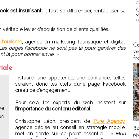
A
C
ok est insuffisant.
Il faut se différencier, rentabiliser sa
v
O
ritable levier d’acquisition de clients qualifiés.
-tourisme
, agence en marketing touristique et digital,
Publi-n
Co
Les pages Facebook ne sont pas là pour générer des
ve
sont là pour donner envie. »
fr
riale
Instaurer une appétence, une confiance, telles
seraient donc les clefs d’une page Facebook
créatrice d’engagement.
Pour cela, les experts du web insistent sur
ve
l’importance du contenu éditorial
.
ue
Christophe Léon, président de
Pure Agency
,
agence dédiée au conseil en stratégie mobile,
Bo
met en garde sur ce point essentiel :
« Mon
ré