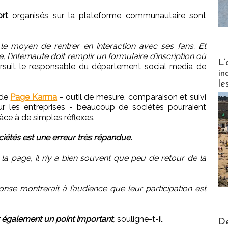
ort
organisés sur la plateforme communautaire sont
t le moyen de rentrer en interaction avec ses fans. Et
e, l'internaute doit remplir un formulaire d’inscription où
Partez
L’
rsuit le responsable du département social media de
in
le
 de
Page Karma
- outil de mesure, comparaison et suivi
 les entreprises - beaucoup de sociétés pourraient
râce à de simples réflexes.
iétés est une erreur très répandue.
la page, il n’y a bien souvent que peu de retour de la
se montrerait à l’audience que leur participation est
Actus V
st également un point important
,
souligne-t-il.
De