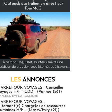
l’Outback australien en direct sur
TourMaG
À partir du 24 juillet, TourMaG suivra une
pédition de plus de 5 000 kilomètres à travers...
LES
ANNONCES
ARREFOUR VOYAGES - Conseiller
oyages H/F - CDD - (Vannes (56))
FFRES D'EMPLOI TOURISME
CARREFOUR VOYAGES -
lternant(e) Chargé(e) de ressources
umaines H/F - (Massy/Evry (91))