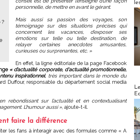
conseil est de présenter l’enseigne d’une façon
le
personnelle, de mettre en avant le gérant.
Mais aussi sa passion des voyages, son
 ?
témoignage sur des situations précises qui
concernent les vacances, d’exposer ses
émotions sur telle ou telle destination, de
e
relayer certaines anecdotes amusantes,
curieuses ou surprenantes, etc. »
En effet, la ligne éditoriale de la page Facebook
nge
« d’actualité corporate, d'actualité promotionnelle,
ntenu inspirationnel
, très important dans le monde du
ard Duffour, responsable du département social media
Distribu
Le
Ed
 en rebondissant sur l’actualité et en contextualisant
ngagement. L’humour aussi »
, ajoute-t-il.
ent faire la différence
citer les fans à interagir avec des formules comme « A