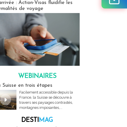
arrivée : Action-Visas fluidifie les
rmalités de voyage
WEBINAIRES
res
 Suisse en trois étapes
Facilement accessible depuis la
France, la Suisse se découvre à
travers ses paysages contrastés,
montagnes imposantes,...
DESTI
MAG
MAG