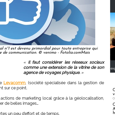
ial n°1 est devenu primordial pour toute entreprise qui
ie de communication. © venimo - Fotolia.comMais
«
Il faut considérer les réseaux sociaux
comme une extension de la vitrine de son
ex
agence de voyages physique.
»
de
Levacomm
, (société spécialisée dans la gestion de
t sur ce point.
C
v
actions de marketing local grâce à la géolocalisation,
O
er de belles images…
A
h
tes un peu d’effort et de temps.