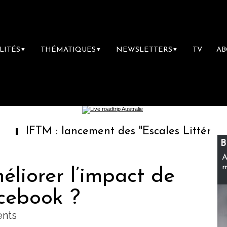
LITÉS
THÉMATIQUES
NEWSLETTERS
TV
A
▼
▼
▼
: lancement des "Escales Littéraires", la pre
B
A
m
liorer l’impact de
cebook ?
ents