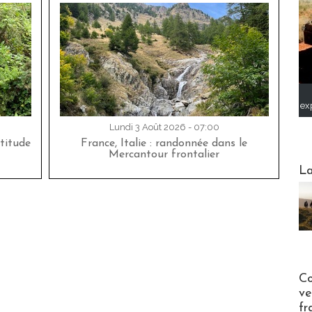
ex
Lundi 3 Août 2026 - 07:00
titude
France, Italie : randonnée dans le
Mercantour frontalier
Webinai
La
Publi-n
Co
ve
fr