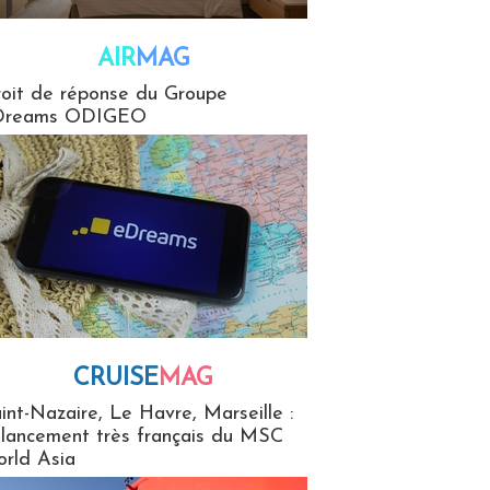
AIR
MAG
G
oit de réponse du Groupe
Dreams ODIGEO
CRUISE
MAG
MaG
int-Nazaire, Le Havre, Marseille :
 lancement très français du MSC
rld Asia