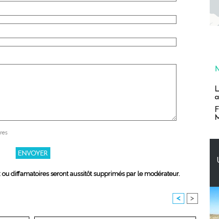
L
a
F
M
res
x ou diffamatoires seront aussitôt supprimés par le modérateur.
<
>