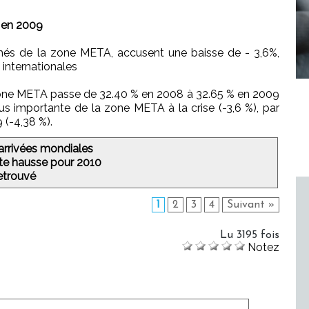
s en 2009
hés de la zone META, accusent une baisse de - 3,6%,
 internationales
one META passe de 32.40 % en 2008 à 32.65 % en 2009
lus importante de la zone META à la crise (-3,6 %), par
 (-4,38 %).
arrivées mondiales
rte hausse pour 2010
etrouvé
1
2
3
4
Suivant »
Lu 3195 fois
Notez