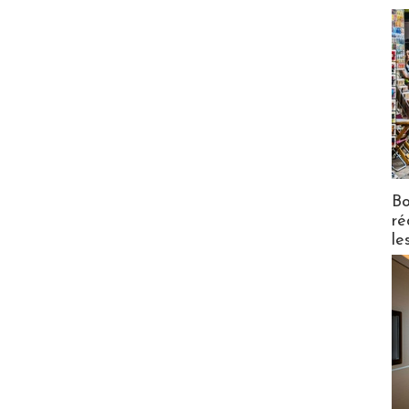
Bo
ré
le