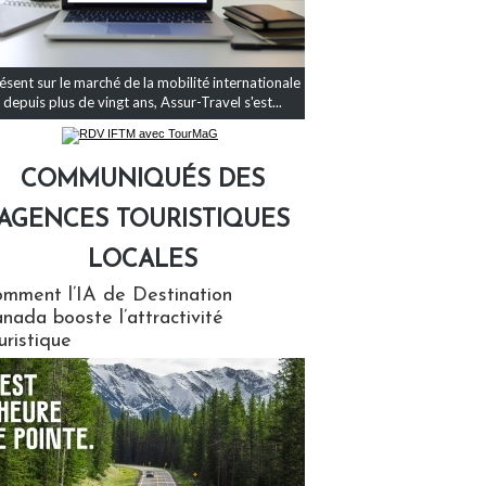
ésent sur le marché de la mobilité internationale
depuis plus de vingt ans, Assur-Travel s'est...
COMMUNIQUÉS DES
AGENCES TOURISTIQUES
LOCALES
qués des agences touristiques locales
mment l’IA de Destination
nada booste l’attractivité
uristique