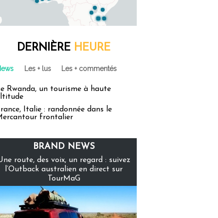
DERNIÈRE
HEURE
News
Les + lus
Les + commentés
e Rwanda, un tourisme à haute
ltitude
rance, Italie : randonnée dans le
ercantour frontalier
BRAND NEWS
Une route, des voix, un regard : suivez
l’Outback australien en direct sur
TourMaG