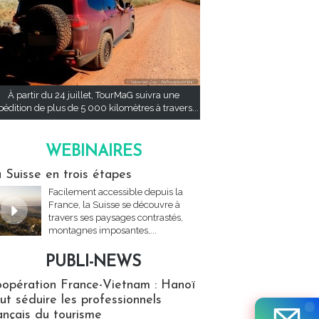
À partir du 24 juillet, TourMaG suivra une
pédition de plus de 5 000 kilomètres à travers...
WEBINAIRES
res
 Suisse en trois étapes
Facilement accessible depuis la
France, la Suisse se découvre à
travers ses paysages contrastés,
montagnes imposantes,...
PUBLI-NEWS
ews
opération France-Vietnam : Hanoï
ut séduire les professionnels
ançais du tourisme