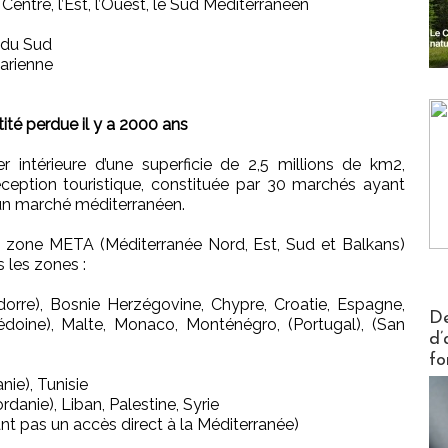
e Centre, l’Est, l’Ouest, le Sud Méditerranéen
 du Sud
harienne
ité perdue il y a 2000 ans
 intérieure d’une superficie de 2,5 millions de km2,
ption touristique, constituée par 30 marchés ayant
à un marché méditerranéen.
la zone META (Méditerranée Nord, Est, Sud et Balkans)
 les zones :
dorre), Bosnie Herzégovine, Chypre, Croatie, Espagne,
Actus V
De
acédoine), Malte, Monaco, Monténégro, (Portugal), (San
d’
fo
anie), Tunisie
rdanie), Liban, Palestine, Syrie
nt pas un accès direct à la Méditerranée)