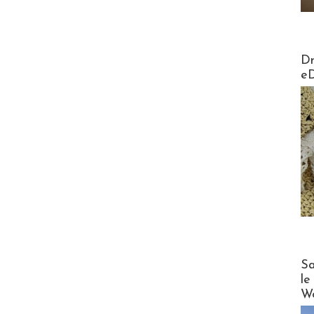
AirMa
Dr
e
Cruise
Sa
le
Wo