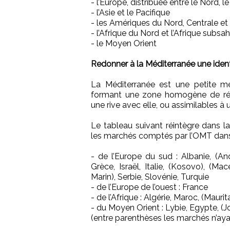
- l’Europe, distribuée entre le Nord, l
- l’Asie et le Pacifique
- les Amériques du Nord, Centrale et
- l’Afrique du Nord et l’Afrique subsa
- le Moyen Orient
Redonner à la Méditerranée une ident
La Méditerranée est une petite mer
formant une zone homogène de réce
une rive avec elle, ou assimilables 
Le tableau suivant réintègre dans 
les marchés comptés par l’OMT dans
- de l’Europe du sud : Albanie, (An
Grèce, Israël, Italie, (Kosovo), (M
Marin), Serbie, Slovénie, Turquie
- de l’Europe de l’ouest : France
- de l’Afrique : Algérie, Maroc, (Maurit
- du Moyen Orient : Lybie, Egypte, (Jo
(entre parenthèses les marchés n’aya