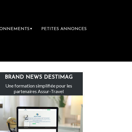
BONNEMENTS
PETITES ANNONCES
▼
Le groupe Sainte-Claire rachète Eden To
BRAND NEWS DESTIMAG
Une formation simplifiée pour les
partenaires Assur-Travel