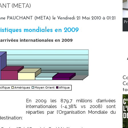
ANT (META)
nne PAUCHANT (META) le Vendredi 21 Mai 2010 à 01:21
Pr
uristiques mondiales en 2009
Communi
Co
Ca
to
En 2009 les 879,7 millions d’arrivées
internationales (-4,38% vs 2008) sont
réparties par l’Organisation Mondiale du
estination: