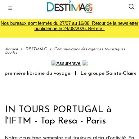
☰
Nos bureaux sont fermés du 27/07 au 16/08. Retour de la newsletter
quotidienne le 24/08/2026. Bel été !
Accueil
>
DESTIMAG
>
Communiqués des agences touristiques
locales
 première librairie du voyage
Le groupe Sainte-Claire r
IN TOURS PORTUGAL à
l'IFTM - Top Resa - Paris
Notre deuxième semestre est toujours plein d'activité. En