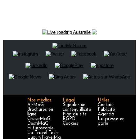
Nos médias
Légal
Utiles
AirMaG
Signaler un
Contact
Brochures en
contenu illicite
Publicité
ligne
Plan du site
Agenda
CruiseMaG
RGPD
La presse en
DestiMaG
Cookies
parle
Futuroscopie
La Travel Tech
LuxuryTravelMa