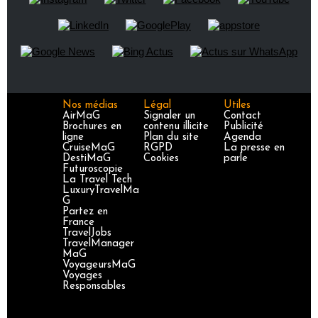
Nos médias
Légal
Utiles
AirMaG
Signaler un
Contact
Brochures en
contenu illicite
Publicité
ligne
Plan du site
Agenda
CruiseMaG
RGPD
La presse en
DestiMaG
Cookies
parle
Futuroscopie
La Travel Tech
LuxuryTravelMa
G
Partez en
France
TravelJobs
TravelManager
MaG
VoyageursMaG
Voyages
Responsables