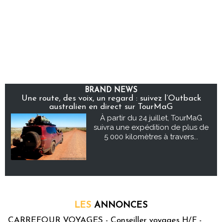
BRAND NEWS
Une route, des voix, un regard : suivez l’Outback
australien en direct sur TourMaG
À partir du 24 juillet, TourMaG
suivra une expédition de plus de
5 000 kilomètres à travers...
LES
ANNONCES
CARREFOUR VOYAGES - Conseiller voyages H/F -