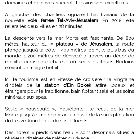
domaines et de caves, s’accroît. Les vins sont excellents.
A gauche, des chantiers signalent les travaux de la
nouvelle
voie ferrée Tel-Aviv-Jérusalem
. En 2018, elle
reliera les deux villes en 28 minutes.
La descente vers la mer Morte est fascinante. De 800
mères, hauteur du
« plateau » de Jérusalem
, la route
plonge jusqu’à la côte - 400 mètres, point le plus bas du
monde. 1 200 mètres de dénivelé à travers un décor de
rocaille écrasé de chaleur, où seuls quelques Bédoins
élèvent un maigre bétail.
Ici, le tourisme est en vitesse de croisière : la vingtaine
d’hôtels de
la station d’Ein Bokek
attire locaux et
étrangers pour le traditionnel bain flottant salé et les soins
minéraux aux spas.
Seule « nouveauté », inquiétante : le recul de la mer
Morte, jusqu’à 1 mètre par an, à cause de la surexploitation
du fleuve Jourdain et de ses affluents.
Des hôtels « pieds dans l’eau » sont désormais situés à
plusieurs dizaines de mètres du rivage…