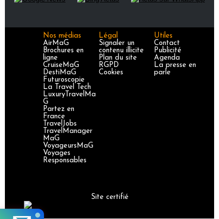
Nos médias
Légal
Utiles
AirMaG
Signaler un
Contact
Brochures en
contenu illicite
Publicité
ligne
Plan du site
Agenda
CruiseMaG
RGPD
La presse en
DestiMaG
Cookies
parle
Futuroscopie
La Travel Tech
LuxuryTravelMa
G
Partez en
France
TravelJobs
TravelManager
MaG
VoyageursMaG
Voyages
Responsables
Site certifié