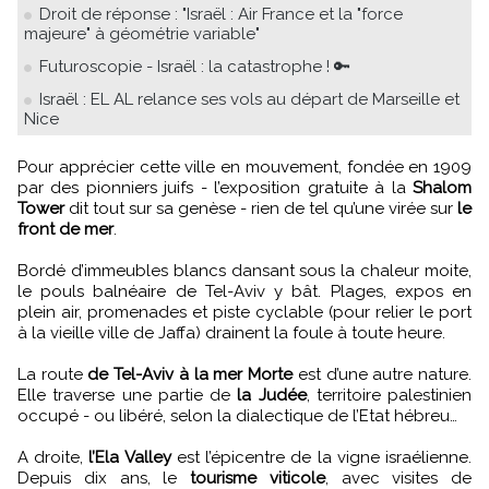
Droit de réponse : "Israël : Air France et la "force
majeure" à géométrie variable"
Futuroscopie - Israël : la catastrophe ! 🔑
Israël : EL AL relance ses vols au départ de Marseille et
Nice
Pour apprécier cette ville en mouvement, fondée en 1909
par des pionniers juifs - l’exposition gratuite à la
Shalom
Tower
dit tout sur sa genèse - rien de tel qu’une virée sur
le
front de mer
.
Bordé d’immeubles blancs dansant sous la chaleur moite,
le pouls balnéaire de Tel-Aviv y bât. Plages, expos en
plein air, promenades et piste cyclable (pour relier le port
à la vieille ville de Jaffa) drainent la foule à toute heure.
La route
de Tel-Aviv à la mer Morte
est d’une autre nature.
Elle traverse une partie de
la Judée
, territoire palestinien
occupé - ou libéré, selon la dialectique de l’Etat hébreu…
A droite,
l’Ela Valley
est l’épicentre de la vigne israélienne.
Depuis dix ans, le
tourisme viticole
, avec visites de