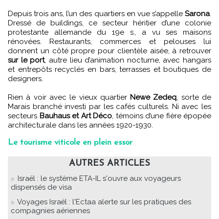
Depuis trois ans, l’un des quartiers en vue s’appelle
Sarona
.
Dressé de buildings, ce secteur héritier d’une colonie
protestante allemande du 19e s., a vu ses maisons
rénovées. Restaurants, commerces et pelouses lui
donnent un côté propre pour clientèle aisée, à retrouver
sur le port
, autre lieu d’animation nocturne, avec hangars
et entrepôts recyclés en bars, terrasses et boutiques de
designers.
Rien à voir avec le vieux quartier
Newe Zedeq
, sorte de
Marais branché investi par les cafés culturels. Ni avec les
secteurs
Bauhaus et Art Déco
, témoins d’une fière épopée
architecturale dans les années 1920-1930.
Le tourisme viticole en plein essor
AUTRES ARTICLES
Israël : le système ETA-IL s'ouvre aux voyageurs
dispensés de visa
Voyages Israël : l'Ectaa alerte sur les pratiques des
compagnies aériennes