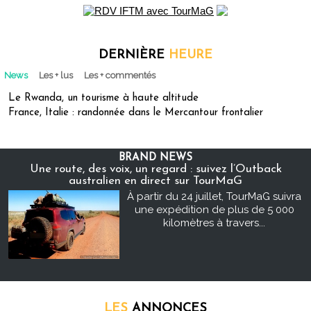
DERNIÈRE
HEURE
News
Les + lus
Les + commentés
Le Rwanda, un tourisme à haute altitude
France, Italie : randonnée dans le Mercantour frontalier
BRAND NEWS
Une route, des voix, un regard : suivez l’Outback
australien en direct sur TourMaG
À partir du 24 juillet, TourMaG suivra
une expédition de plus de 5 000
kilomètres à travers...
LES
ANNONCES