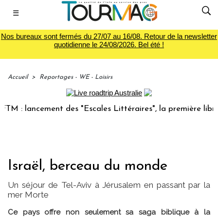
☰
Nos bureaux sont fermés du 27/07 au 16/08. Retour de la newsletter
quotidienne le 24/08/2026. Bel été !
Accueil
>
Reportages - WE - Loisirs
 lancement des "Escales Littéraires", la première librairie 
Israël, berceau du monde
Un séjour de Tel-Aviv à Jérusalem en passant par la
mer Morte
Ce pays offre non seulement sa saga biblique à la