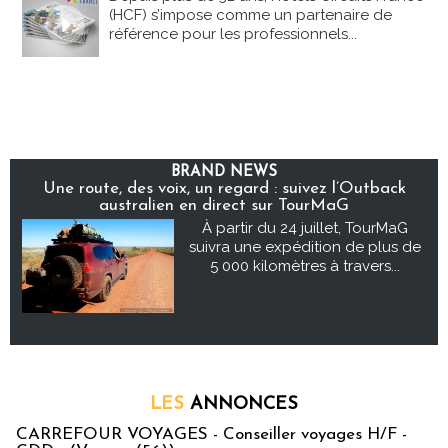
(HCF) s’impose comme un partenaire de
référence pour les professionnels...
BRAND NEWS
Une route, des voix, un regard : suivez l’Outback
australien en direct sur TourMaG
À partir du 24 juillet, TourMaG
suivra une expédition de plus de
5 000 kilomètres à travers...
LES
ANNONCES
CARREFOUR VOYAGES - Conseiller voyages H/F -