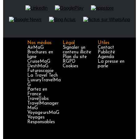
Nos médias
Légal
Utiles
AirMaG
Signaler un
Contact
Brochures en
contenu illicite
Publicité
ligne
Plan du site
Agenda
CruiseMaG
RGPD
La presse en
DestiMaG
Cookies
parle
Futuroscopie
La Travel Tech
LuxuryTravelMa
G
Partez en
France
TravelJobs
TravelManager
MaG
VoyageursMaG
Voyages
Responsables