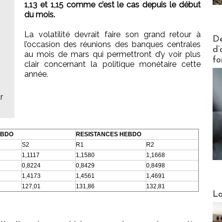
1,13 et 1,15 comme c’est le cas depuis le début
du mois.
La volatilité devrait faire son grand retour à
Actus V
De
l’occasion des réunions des banques centrales
d’
au mois de mars qui permettront d’y voir plus
fo
clair concernant la politique monétaire cette
année.
r
EBDO
RESISTANCES HEBDO
S2
R1
R2
1,1117
1,1580
1,1668
0,8224
0,8429
0,8498
1,4173
1,4561
1,4691
127,01
131,86
132,81
Webinai
La