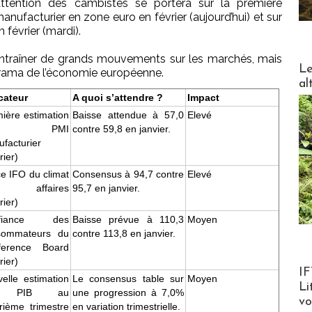
’attention des cambistes se portera sur la première
nufacturier en zone euro en février (aujourd’hui) et sur
 février (mardi).
entraîner de grands mouvements sur les marchés, mais
DESTI
Le
orama de l’économie européenne.
al
cateur
A quoi s’attendre ?
Impact
ière estimation
Baisse attendue à 57,0
Elevé
u PMI
contre 59,8 en janvier.
facturier
rier)
ce IFO du climat
Consensus à 94,7 contre
Elevé
s affaires
95,7 en janvier.
rier)
nfiance des
Baisse prévue à 110,3
Moyen
sommateurs du
contre 113,8 en janvier.
ference Board
rier)
Product
IF
elle estimation
Le consensus table sur
Moyen
Li
 PIB au
une progression à 7,0%
v
rième trimestre
en variation trimestrielle.