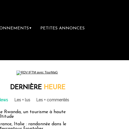
BONNEMENTS
PETITES ANNONCES
▼
DERNIÈRE
HEURE
News
Les + lus
Les + commentés
e Rwanda, un tourisme à haute
ltitude
rance, Italie : randonnée dans le
ercantour frontalier