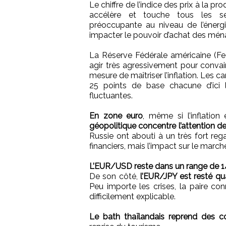
Le chiffre de l’indice des prix à la pr
accélère et touche tous les sec
préoccupante au niveau de l’énergie
impacter le pouvoir d’achat des ména
La Réserve Fédérale américaine (Fe
agir très agressivement pour conva
mesure de maîtriser l’inflation. Les 
25 points de base chacune d’ici l
fluctuantes.
En zone euro
, même si l’inflation
géopolitique concentre l’attention d
Russie ont abouti à un très fort rega
financiers, mais l’impact sur le marc
L’EUR/USD reste dans un range de 1
De son côté,
l’EUR/JPY est resté q
Peu importe les crises, la paire co
difficilement explicable.
Le bath thaïlandais reprend des c