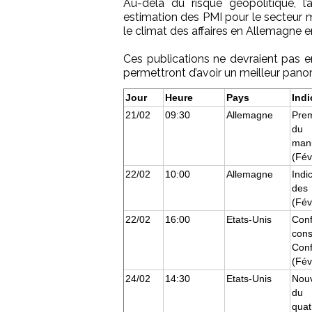
Au-delà du risque géopolitique, l
estimation des PMI pour le secteur ma
le climat des affaires en Allemagne en
Ces publications ne devraient pas 
permettront d’avoir un meilleur pan
Jour
Heure
Pays
Indi
21/02
09:30
Allemagne
Prem
d
manu
(Fév
22/02
10:00
Allemagne
Indi
de
(Fév
22/02
16:00
Etats-Unis
Co
con
Con
(Fév
24/02
14:30
Etats-Unis
Nouv
du
quat