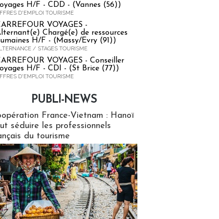
oyages H/F - CDD - (Vannes (56))
FFRES D'EMPLOI TOURISME
CARREFOUR VOYAGES -
lternant(e) Chargé(e) de ressources
umaines H/F - (Massy/Evry (91))
LTERNANCE / STAGES TOURISME
ARREFOUR VOYAGES - Conseiller
oyages H/F - CDI - (St Brice (77))
FFRES D'EMPLOI TOURISME
PUBLI-NEWS
ews
opération France-Vietnam : Hanoï
ut séduire les professionnels
ançais du tourisme