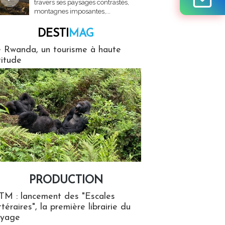
travers ses paysages contrastés,
montagnes imposantes,...
DESTI
MAG
MAG
 Rwanda, un tourisme à haute
titude
PRODUCTION
ion
TM : lancement des "Escales
ttéraires", la première librairie du
oyage