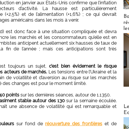
oduction en janvier aux Etats-Unis confirme que l’inflation
teurs d’activité. La hausse est particulièrement
 (+2,5%) et de l’alimentation (+1,6%) ; ce qui devrait
Bo
ges américains dans les mois à venir.
ré
le
d) est donc face à une situation compliquée et devra
incre les marchés et les consommateurs qu’elle est en
cambistes anticipent actuellement six hausses de taux de
a fin de l’année ; mais ces anticipations sont très
 est toujours un sujet,
c’est bien évidement le risque
es acteurs de marchés.
Les tensions entre l’Ukraine et la
in de volatilité et d’aversion au risque sur les marchés
hé des changes est pour le moment limité.
40 points
sur les dernières séances, autour de 1.1350.
uasiment stable autour des 130
sur la semaine écoulée.
Distribu
nnaît une absence de volatilité qui est remarquable et
Le
Ed
ouleurs
sur fond de
réouverture des frontières
et de