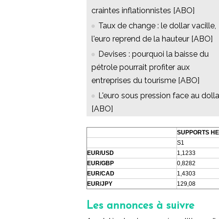
craintes inflationnistes [ABO]
Taux de change : le dollar vacille,
l'euro reprend de la hauteur [ABO]
Devises : pourquoi la baisse du
pétrole pourrait profiter aux
entreprises du tourisme [ABO]
L'euro sous pression face au dolla
[ABO]
SUPPORTS H
S1
EUR/USD
1,1233
EUR/GBP
0,8282
EUR/CAD
1,4303
EUR/JPY
129,08
Les annonces à suivre