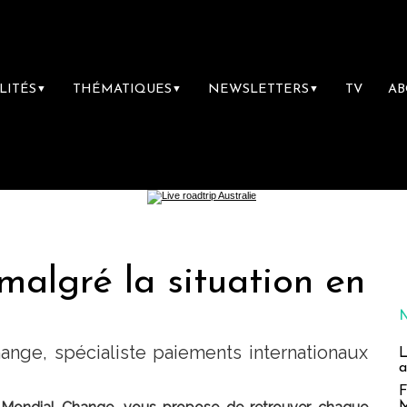
LITÉS
THÉMATIQUES
NEWSLETTERS
TV
A
▼
▼
▼
 malgré la situation en
nge, spécialiste paiements internationaux
L
a
F
M