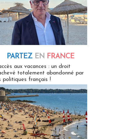
PARTEZ
EN
FRANCE
 en France
accès aux vacances : un droit
achevé totalement abandonné par
s politiques français !