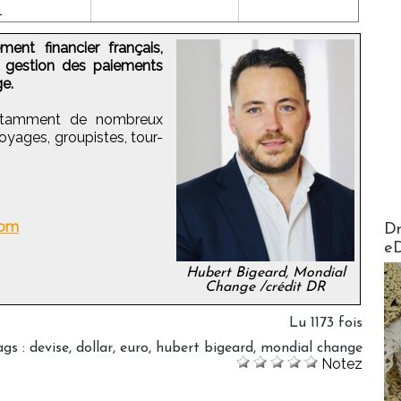
1
ent financier français,
a gestion des paiements
ge.
otamment de nombreux
oyages, groupistes, tour-
AirMa
com
Dr
e
Hubert Bigeard, Mondial
Change /crédit DR
Lu 1173 fois
ags
:
devise
,
dollar
,
euro
,
hubert bigeard
,
mondial change
Notez