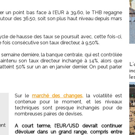
ier un point bas face à l’EUR à 39.60, le THB regagne
utour des 36.50, soit son plus haut niveau depuis mars
ycle de hausse des taux se poursuit avec, cette fois-ci,
e fois consécutive son taux directeur, à 9,50%.
a semaine dernière, la banque centrale, qui est contrôlée
intenu son taux directeur inchangé à 14%, alors que
Partez
L’
atteint 50% sur un an en janvier dernier. On peut parler
in
le
Sur le
marché des changes,
la volatilité est
contenue pour le moment, et les niveaux
techniques sont presque inchangés pour de
nombreuses paires de devises.
ent
A court terme, l’EUR/USD devrait continuer
d’évoluer dans un grand range, compris entre