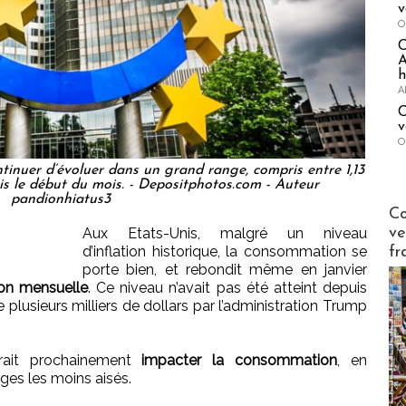
v
O
A
h
A
C
v
O
tinuer d’évoluer dans un grand range, compris entre 1,13
uis le début du mois. - Depositphotos.com - Auteur
pandionhiatus3
Publi-n
Co
Aux Etats-Unis, malgré un niveau
ve
d’inflation historique, la consommation se
fr
porte bien, et rebondit même en janvier
ion mensuelle
. Ce niveau n’avait pas été atteint depuis
plusieurs milliers de dollars par l’administration Trump
evrait prochainement
impacter la consommation
, en
ges les moins aisés.