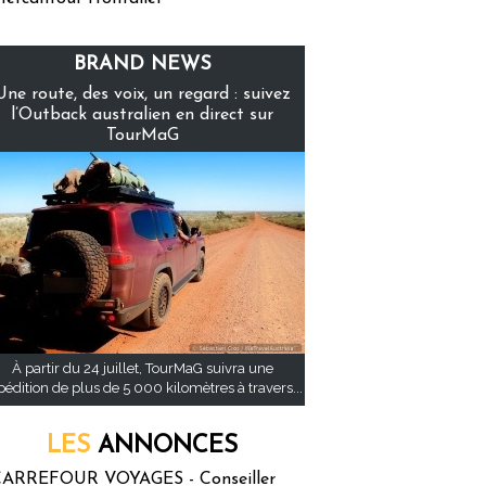
BRAND NEWS
Une route, des voix, un regard : suivez
l’Outback australien en direct sur
TourMaG
À partir du 24 juillet, TourMaG suivra une
pédition de plus de 5 000 kilomètres à travers...
LES
ANNONCES
ARREFOUR VOYAGES - Conseiller