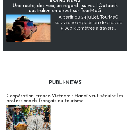
BRAND NEWS
Une route, des voix, un regard : suivez l’Outback
australien en direct sur TourMaG
À partir du 24 juillet, TourMaG
suivra une expédition de plus de
5 000 kilomètres à travers...
PUBLI-NEWS
Publi-news
Coopération France-Vietnam : Hanoï veut séduire les
professionnels français du tourisme