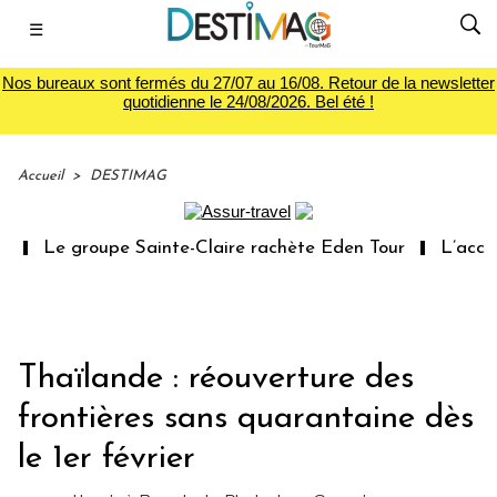
☰
Nos bureaux sont fermés du 27/07 au 16/08. Retour de la newsletter
quotidienne le 24/08/2026. Bel été !
Accueil
>
DESTIMAG
Le groupe Sainte-Claire rachète Eden Tour
L’accès a
Thaïlande : réouverture des
frontières sans quarantaine dès
le 1er février