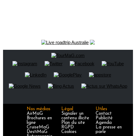
Nos médias
Légal
Utiles
AirMaG
Signaler un
Contact
Brochures en
contenu illicite
Publicité
ligne
Plan du site
Agenda
CruiseMaG
RGPD
La presse en
DestiMaG
Cookies
parle